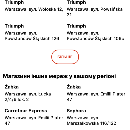
Triumph
Triumph
Warszawa, вул. Wołoska 12,
Warszawa, вул. Powsińska
31
Triumph
Triumph
Warszawa, вул.
Warszawa, вул.
Powstańców Śląskich 126
Powstańców Śląskich 106c
Triumph
Triumph
Warszawa, вул. Wałbrzyska
Warszawa, вул. Puławska
БІЛЬШЕ
11/133
246
Triumph
Triumph
Магазини інших мереж у вашому регіоні
Warszawa, вул.
Warszawa, вул.
Ostrobramska 75C
Grochowska 93
Żabka
Żabka
Warszawa, вул. Łucka
Warszawa, вул. Emilii Plater
Triumph
Triumph
2/4/6 lok. 2
47
Warszawa, вул. Annopol 2
Warszawa, вул. plac
Czerwca 1976 Roku 6
Carrefour Express
Sephora
Warszawa, вул. Emilii Plater
Warszawa, вул.
Triumph
Triumph
47
Marszałkowska 116/122
Warszawa, вул.
Warszawa, вул. Głębocka