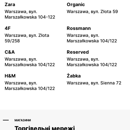
Zgrupowania AK Kampinos
15
Zara
Organic
15
Warszawa, вул.
Warszawa, вул. Złota 59
Marszałkowska 104-122
Triumph
Triumph
Warszawa, вул. Jana
Warszawa, вул. Światowida
4F
Rossmann
Ciszewskiego 15
17
Warszawa, вул. Złota
Warszawa, вул.
59/258
Marszałkowska 104/122
Triumph
Triumph
Warszawa, вул. Belgradzka
Warszawa, вул. Kazimierza
C&A
Reserved
46
Szpotańskiego 4
Warszawa, вул.
Warszawa, вул.
Marszałkowska 104/122
Marszałkowska 104/122
Triumph
Triumph
Łomianki, вул. Brukowa 25
Warszawa, вул. Puławska
H&M
Żabka
579
Warszawa, вул.
Warszawa, вул. Sienna 72
Marszałkowska 104/122
Triumph
Triumph
Janki, вул. Mszczonowska
Łomianki, вул. Warszawska
3
71 A
МАГАЗИНИ
Торгівельні мережі