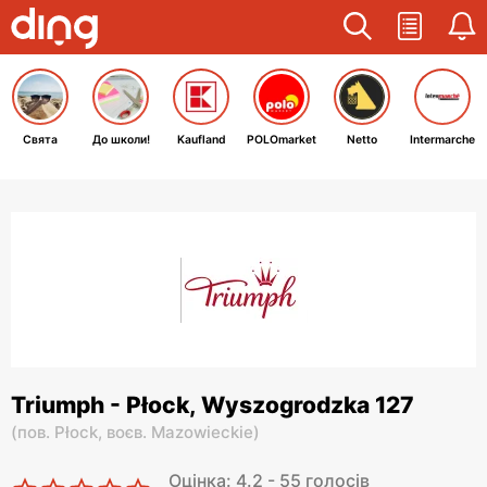
Свята
До школи!
Kaufland
POLOmarket
Netto
Intermarche
Triumph - Płock, Wyszogrodzka 127
(
пов. Płock,
воєв. Mazowieckie
)
Оцінка: 4.2 - 55 голосів