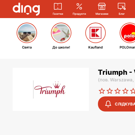
Газетки
Продукти
Магазини
Блог
Свята
До школи!
Kaufland
POLOmar
Triumph - 
(
пов. Warszawa,
СЛІДКУВ