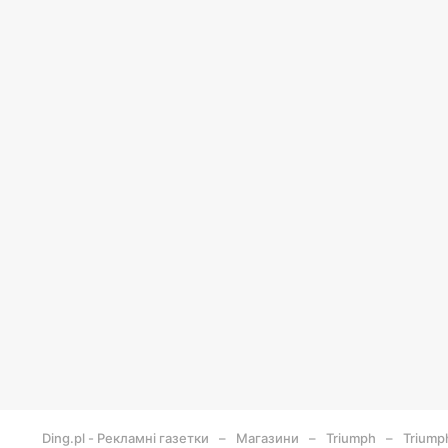
Ding.pl - Рекламні газетки
Магазини
Triumph
Triump