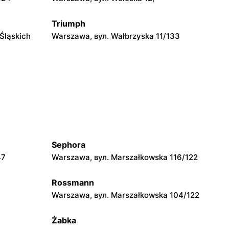
Triumph
Śląskich
Warszawa, вул. Wałbrzyska 11/133
Triumph
93
Warszawa, вул. Annopol 2
Triumph
Warszawa, вул. Jana Ciszewskiego 15
Sephora
Triumph
47
Warszawa, вул. Marszałkowska 116/122
Łomianki, вул. Brukowa 25
Rossmann
Warszawa, вул. Marszałkowska 104/122
Triumph
1 A
Pruszków, вул. Piękna 4/11
Żabka