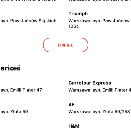
Triumph
вул. Powstańców Śląskich
Warszawa, вул. Powstańców 
106c
Triumph
БІЛЬШЕ
 вул. Ostrobramska 75C
Warszawa, вул. Grochowska 
Triumph
егіоні
 вул. Zgrupowania AK
Warszawa, вул. Głębocka 15
15
Carrefour Express
Triumph
ул. Emilii Plater 47
Warszawa, вул. Emilii Plater 
вул. Belgradzka 46
Warszawa, вул. Kazimierza
Szpotańskiego 4
4F
вул. Złota 59
Warszawa, вул. Złota 59/258
Triumph
. Mszczonowska 3
Łomianki, вул. Warszawska 7
H&M