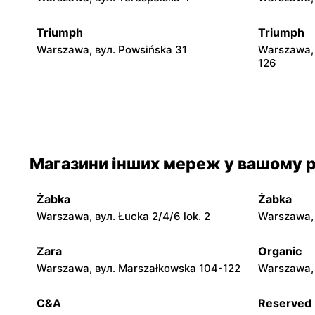
Triumph
Triumph
Warszawa, вул. Powsińska 31
Warszawa, 
126
Triumph
Triumph
Warszawa, вул. Puławska 246
Warszawa,
Triumph
Triumph
Магазини інших мереж у вашому р
Warszawa, вул. plac Czerwca 1976 Roku
Warszawa,
6
Kampinos 
Żabka
Żabka
Triumph
Triumph
Warszawa, вул. Łucka 2/4/6 lok. 2
Warszawa, в
Warszawa, вул. Światowida 17
Warszawa, 
Zara
Organic
Warszawa, вул. Marszałkowska 104-122
Warszawa, 
Triumph
Triumph
Warszawa, вул. Puławska 579
Janki, вул
C&A
Reserved