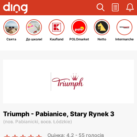
Свята
До школи!
Kaufland
POLOmarket
Netto
Intermarche
Triumph - Pabianice, Stary Rynek 3
(
пов. Pabianicki,
воєв. Łódzkie
)
Оцінка: 4.2 - 55 голосів