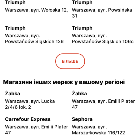
Triumph
Triumph
Warszawa, вул. Wołoska 12,
Warszawa, вул. Powsińska
31
Triumph
Triumph
Warszawa, вул.
Warszawa, вул.
Powstańców Śląskich 126
Powstańców Śląskich 106c
Triumph
Triumph
Warszawa, вул. Wałbrzyska
Warszawa, вул. Puławska
БІЛЬШЕ
11/133
246
Triumph
Triumph
Магазини інших мереж у вашому регіоні
Warszawa, вул.
Warszawa, вул.
Ostrobramska 75C
Grochowska 93
Żabka
Żabka
Warszawa, вул. Łucka
Warszawa, вул. Emilii Plater
Triumph
Triumph
2/4/6 lok. 2
47
Warszawa, вул. Annopol 2
Warszawa, вул. plac
Czerwca 1976 Roku 6
Carrefour Express
Sephora
Warszawa, вул. Emilii Plater
Warszawa, вул.
Triumph
Triumph
47
Marszałkowska 116/122
Warszawa, вул.
Warszawa, вул. Głębocka