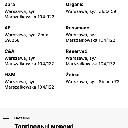
Zgrupowania AK Kampinos
15
Zara
Organic
15
Warszawa, вул.
Warszawa, вул. Złota 59
Marszałkowska 104-122
Triumph
Triumph
Warszawa, вул. Jana
Warszawa, вул. Światowida
4F
Rossmann
Ciszewskiego 15
17
Warszawa, вул. Złota
Warszawa, вул.
59/258
Marszałkowska 104/122
Triumph
Triumph
Warszawa, вул. Belgradzka
Warszawa, вул. Kazimierza
C&A
Reserved
46
Szpotańskiego 4
Warszawa, вул.
Warszawa, вул.
Marszałkowska 104/122
Marszałkowska 104/122
Triumph
Triumph
Łomianki, вул. Brukowa 25
Warszawa, вул. Puławska
H&M
Żabka
579
Warszawa, вул.
Warszawa, вул. Sienna 72
Marszałkowska 104/122
Triumph
Triumph
Janki, вул. Mszczonowska
Łomianki, вул. Warszawska
3
71 A
МАГАЗИНИ
Торгівельні мережі