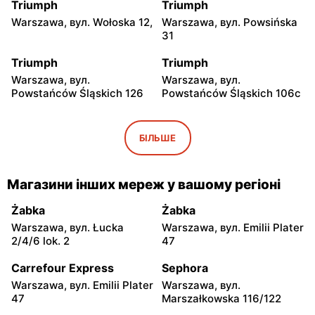
Triumph
Triumph
Warszawa, вул. Wołoska 12,
Warszawa, вул. Powsińska
31
Triumph
Triumph
Warszawa, вул.
Warszawa, вул.
Powstańców Śląskich 126
Powstańców Śląskich 106c
Triumph
Triumph
Warszawa, вул. Wałbrzyska
Warszawa, вул. Puławska
БІЛЬШЕ
11/133
246
Triumph
Triumph
Магазини інших мереж у вашому регіоні
Warszawa, вул.
Warszawa, вул.
Ostrobramska 75C
Grochowska 93
Żabka
Żabka
Warszawa, вул. Łucka
Warszawa, вул. Emilii Plater
Triumph
Triumph
2/4/6 lok. 2
47
Warszawa, вул. Annopol 2
Warszawa, вул. plac
Czerwca 1976 Roku 6
Carrefour Express
Sephora
Warszawa, вул. Emilii Plater
Warszawa, вул.
Triumph
Triumph
47
Marszałkowska 116/122
Warszawa, вул.
Warszawa, вул. Głębocka