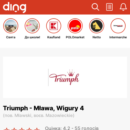
Свята
До школи!
Kaufland
POLOmarket
Netto
Intermarche
Triumph - Mława, Wigury 4
(
пов. Mławski,
воєв. Mazowieckie
)
Оцінка: 4.2 - 55 голосів