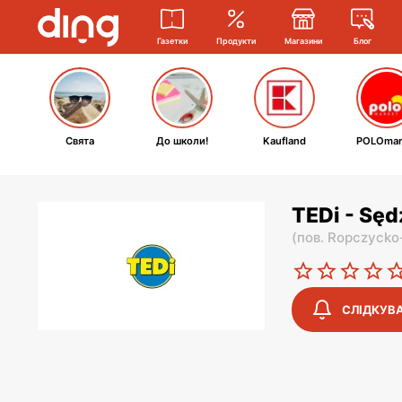
Газетки
Продукти
Магазини
Блог
Свята
До школи!
Kaufland
POLOmar
TEDi - Sęd
(
пов. Ropczycko
СЛІДКУВ