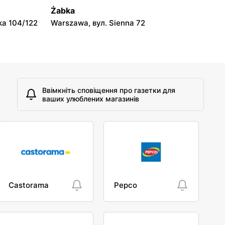
Łódź, вул. Stanisława Przybyszewskiego
Żabka
323
ka 104/122
Warszawa, вул. Sienna 72
Ввімкніть сповіщення про газетки для
ваших улюблених магазинів
Castorama
Pepco