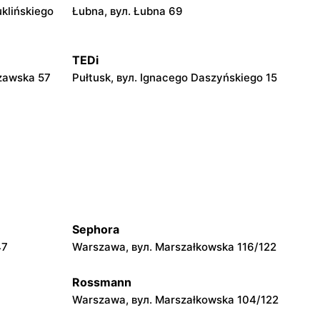
uklińskiego
Łubna, вул. Łubna 69
TEDi
zawska 57
Pułtusk, вул. Ignacego Daszyńskiego 15
TEDi
niewskiego
Siedlce, вул. Łukowska 109
TEDi
 73
Płock, вул. Portowa 3
Sephora
TEDi
47
Warszawa, вул. Marszałkowska 116/122
zieci
Mława al. Józefa Piłsudskiego 39
Rossmann
Warszawa, вул. Marszałkowska 104/122
TEDi