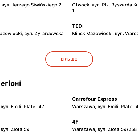
 вул. Jerzego Siwińskiego 2
Otwock, вул. Płk. Ryszarda K
1
TEDi
azowiecki, вул. Żyrardowska
Mińsk Mazowiecki, вул. Wars
TEDi
БІЛЬШЕ
iecka, вул. Targowa 8
Łowicz, вул. Władysława Bro
11
егіоні
TEDi
. Wandy Malczewskiej 5
Radom, вул. Andrzeja Struga
Carrefour Express
TEDi
ул. Emilii Plater 47
Warszawa, вул. Emilii Plater 
вул. Zielona 1
Tomaszów Mazowiecki, вул. D
Polskich 26
4F
вул. Złota 59
Warszawa, вул. Złota 59/258
TEDi