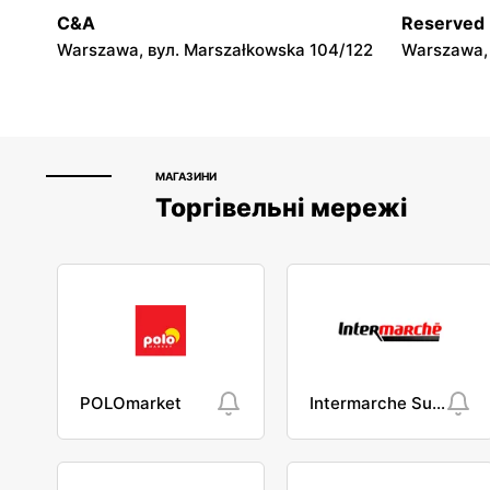
Puławy, вул. Dęblińska 18
Kutno, вул.
C&A
Reserved
Warszawa, вул. Marszałkowska 104/122
Warszawa, 
МАГАЗИНИ
Торгівельні мережі
POLOmarket
Intermarche Super