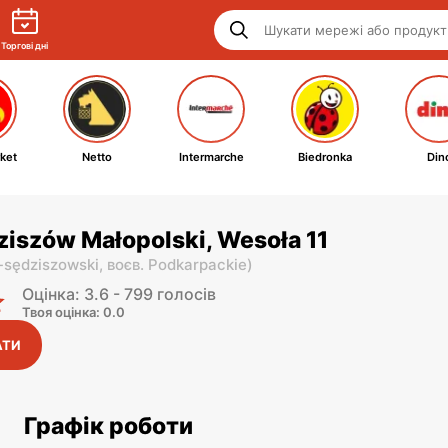
Торгові дні
ket
Netto
Intermarche
Biedronka
Din
ziszów Małopolski, Wesoła 11
-sędziszowski,
воєв. Podkarpackie
)
Оцінка: 3.6 - 799 голосів
Твоя оцінка: 0.0
АТИ
Графік роботи