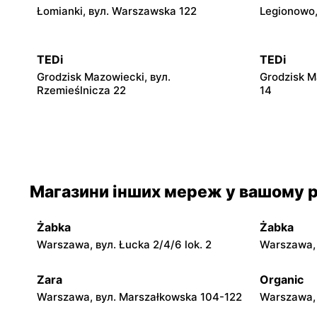
Łomianki, вул. Warszawska 122
Legionowo,
TEDi
TEDi
Grodzisk Mazowiecki, вул.
Grodzisk M
Rzemieślnicza 22
14
TEDi
TEDi
Płońsk, вул. Żołnierzy Wyklętych 12
Rawa Mazow
Магазини інших мереж у вашому р
TEDi
TEDi
Płock, вул. Wyszogrodzka 144
Radom, вул
Żabka
Żabka
TEDi
TEDi
Warszawa, вул. Łucka 2/4/6 lok. 2
Warszawa, в
Łuków al. Ryszarda Kaczorowskiego 4
Ostrołęka, 
Zara
Organic
Warszawa, вул. Marszałkowska 104-122
Warszawa, 
TEDi
TEDi