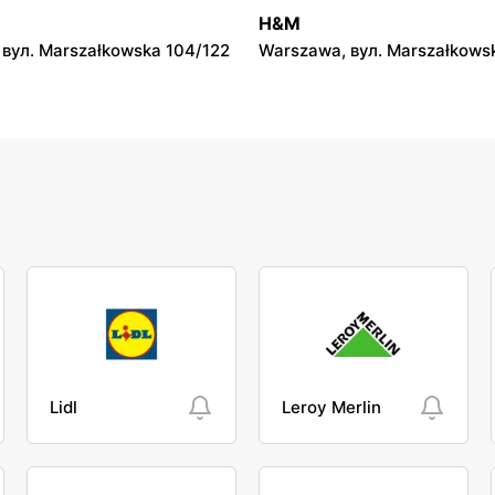
 Żwirki i Wigury 2
Łódź, вул. Brzezińska 27/29
H&M
вул. Marszałkowska 104/122
Warszawa, вул. Marszałkows
Lidl
Leroy Merlin