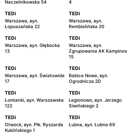
Naczelnikowska 54
4
TEDi
TEDi
Warszawa, вул.
Warszawa, вул.
Łopuszańska 22
Rembielińska 20
TEDi
TEDi
Warszawa, вул. Głębocka
Warszawa, вул.
13
Zgrupowania AK Kampinos
15
TEDi
TEDi
Warszawa, вул. Światowida
Babice Nowe, вул.
17
Ogrodnicza 2D
TEDi
TEDi
Łomianki, вул. Warszawska
Legionowo, вул. Jerzego
122
Siwińskiego 2
TEDi
TEDi
Otwock, вул. Płk. Ryszarda
Łubna, вул. Łubna 69
Kuklińskiego 1