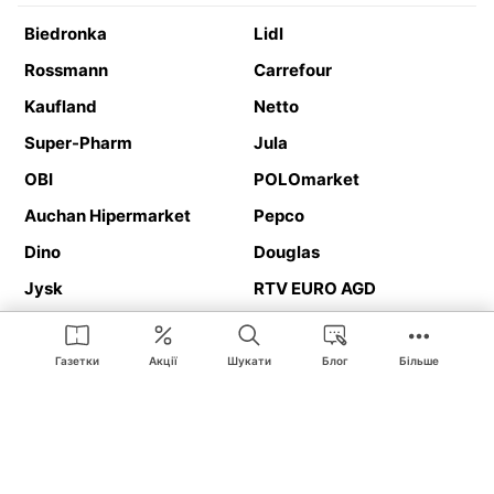
Biedronka
Lidl
Rossmann
Carrefour
Kaufland
Netto
Super-Pharm
Jula
OBI
POLOmarket
Auchan Hipermarket
Pepco
Dino
Douglas
Jysk
RTV EURO AGD
Action
Media Expert
Deichmann
Media Markt
Газетки
Акції
Шукати
Блог
Більше
Ding.pl це веб-сайт, що представляє
рекламні газетки
та
каталоги
магазинів і великих торгових мереж. Завдяки
геолокалізації ви в першу чергу отримуватимете пропозиції від
магазинів, розташованих у безпосередній близькості від вас.