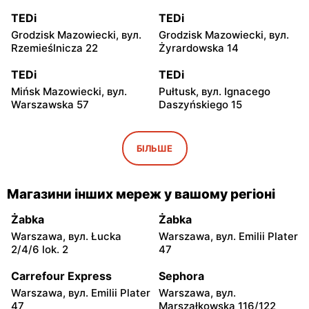
TEDi
TEDi
Grodzisk Mazowiecki, вул.
Grodzisk Mazowiecki, вул.
Rzemieślnicza 22
Żyrardowska 14
TEDi
TEDi
Mińsk Mazowiecki, вул.
Pułtusk, вул. Ignacego
Warszawska 57
Daszyńskiego 15
TEDi
TEDi
Płońsk, вул. Żołnierzy
Rawa Mazowiecka, вул.
БІЛЬШЕ
Wyklętych 12
Targowa 8
TEDi
TEDi
Магазини інших мереж у вашому регіоні
Łowicz, вул. Władysława
Siedlce, вул. Łukowska 109
Broniewskiego 11
Żabka
Żabka
Warszawa, вул. Łucka
Warszawa, вул. Emilii Plater
TEDi
TEDi
2/4/6 lok. 2
47
Płock, вул. Wyszogrodzka
Radom, вул. Andrzeja
144
Struga 73
Carrefour Express
Sephora
Warszawa, вул. Emilii Plater
Warszawa, вул.
TEDi
TEDi
47
Marszałkowska 116/122