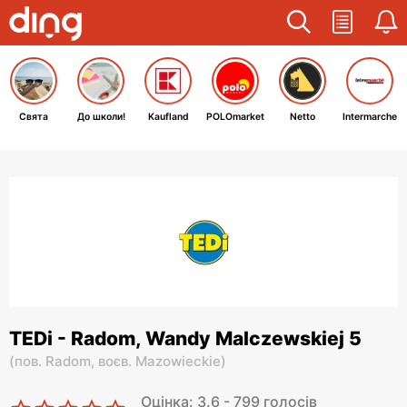
Свята
До школи!
Kaufland
POLOmarket
Netto
Intermarche
TEDi - Radom, Wandy Malczewskiej 5
(
пов. Radom,
воєв. Mazowieckie
)
Оцінка: 3.6 - 799 голосів