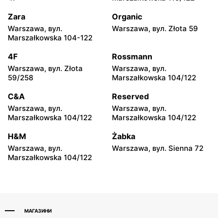
Płock, вул. Portowa 3
Łuków al. Ryszarda
Kaczorowskiego 4
Zara
Organic
Warszawa, вул.
Warszawa, вул. Złota 59
TEDi
TEDi
Marszałkowska 104-122
Ostrołęka, вул. Zielona 1
Tomaszów Mazowiecki,
вул. Dzieci Polskich 26
4F
Rossmann
Warszawa, вул. Złota
Warszawa, вул.
TEDi
TEDi
59/258
Marszałkowska 104/122
Mława al. Józefa
Puławy, вул. Dęblińska 18
Piłsudskiego 39
C&A
Reserved
Warszawa, вул.
Warszawa, вул.
TEDi
TEDi
Marszałkowska 104/122
Marszałkowska 104/122
Kutno, вул. Żwirki i Wigury
Łódź, вул. Brzezińska 27/29
2
H&M
Żabka
Warszawa, вул.
Warszawa, вул. Sienna 72
TEDi
TEDi
Marszałkowska 104/122
Łódź, вул. Stanisława
Łódź al. Marsz. Józefa
Przybyszewskiego 323
Piłsudskiego 15
МАГАЗИНИ