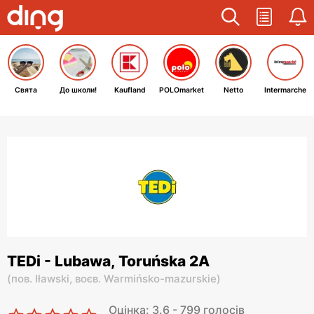
Свята
До школи!
Kaufland
POLOmarket
Netto
Intermarche
TEDi - Lubawa, Toruńska 2A
(
пов. Iławski,
воєв. Warmińsko-mazurskie
)
Оцінка: 3.6 - 799 голосів