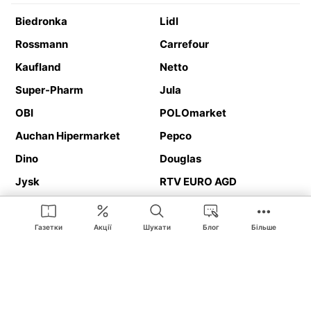
Biedronka
Lidl
Rossmann
Carrefour
Kaufland
Netto
Super-Pharm
Jula
OBI
POLOmarket
Auchan Hipermarket
Pepco
Dino
Douglas
Jysk
RTV EURO AGD
Action
Media Expert
Deichmann
Media Markt
Газетки
Акції
Шукати
Блог
Більше
Ding.pl це веб-сайт, що представляє
рекламні газетки
та
каталоги
магазинів і великих торгових мереж. Завдяки
геолокалізації ви в першу чергу отримуватимете пропозиції від
магазинів, розташованих у безпосередній близькості від вас.