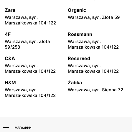
Radom, вул. Andrzeja
Płock, вул. Portowa 3
Struga 73
Zara
Organic
Warszawa, вул.
Warszawa, вул. Złota 59
TEDi
TEDi
Marszałkowska 104-122
Łuków al. Ryszarda
Ostrołęka, вул. Zielona 1
Kaczorowskiego 4
4F
Rossmann
Warszawa, вул. Złota
Warszawa, вул.
TEDi
TEDi
59/258
Marszałkowska 104/122
Tomaszów Mazowiecki,
Mława al. Józefa
вул. Dzieci Polskich 26
Piłsudskiego 39
C&A
Reserved
Warszawa, вул.
Warszawa, вул.
TEDi
TEDi
Marszałkowska 104/122
Marszałkowska 104/122
Puławy, вул. Dęblińska 18
Kutno, вул. Żwirki i Wigury
2
H&M
Żabka
Warszawa, вул.
Warszawa, вул. Sienna 72
TEDi
TEDi
Marszałkowska 104/122
Łódź, вул. Brzezińska 27/29
Łódź, вул. Stanisława
Przybyszewskiego 323
МАГАЗИНИ