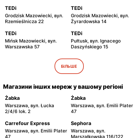
TEDi
TEDi
Grodzisk Mazowiecki, вул.
Grodzisk Mazowiecki, вул.
Rzemieślnicza 22
Żyrardowska 14
TEDi
TEDi
Mińsk Mazowiecki, вул.
Pułtusk, вул. Ignacego
Warszawska 57
Daszyńskiego 15
TEDi
TEDi
Płońsk, вул. Żołnierzy
Rawa Mazowiecka, вул.
БІЛЬШЕ
Wyklętych 12
Targowa 8
TEDi
TEDi
Магазини інших мереж у вашому регіоні
Łowicz, вул. Władysława
Siedlce, вул. Łukowska 109
Broniewskiego 11
Żabka
Żabka
Warszawa, вул. Łucka
Warszawa, вул. Emilii Plater
TEDi
TEDi
2/4/6 lok. 2
47
Płock, вул. Wyszogrodzka
Radom, вул. Wandy
144
Malczewskiej 5
Carrefour Express
Sephora
Warszawa, вул. Emilii Plater
Warszawa, вул.
TEDi
TEDi
47
Marszałkowska 116/122