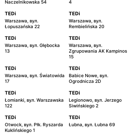
Naczelnikowska 54
4
TEDi
TEDi
Warszawa, вул.
Warszawa, вул.
Łopuszańska 22
Rembielińska 20
TEDi
TEDi
Warszawa, вул. Głębocka
Warszawa, вул.
13
Zgrupowania AK Kampinos
15
TEDi
TEDi
Warszawa, вул. Światowida
Babice Nowe, вул.
17
Ogrodnicza 2D
TEDi
TEDi
Łomianki, вул. Warszawska
Legionowo, вул. Jerzego
122
Siwińskiego 2
TEDi
TEDi
Otwock, вул. Płk. Ryszarda
Łubna, вул. Łubna 69
Kuklińskiego 1