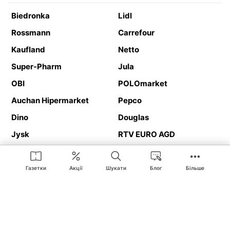
Biedronka
Lidl
Rossmann
Carrefour
Kaufland
Netto
Super-Pharm
Jula
OBI
POLOmarket
Auchan Hipermarket
Pepco
Dino
Douglas
Jysk
RTV EURO AGD
Action
Media Expert
Deichmann
Media Markt
Газетки
Акції
Шукати
Блог
Більше
Ding.pl це веб-сайт, що представляє
рекламні газетки
та
каталоги
магазинів і великих торгових мереж. Завдяки
геолокалізації ви в першу чергу отримуватимете пропозиції від
магазинів, розташованих у безпосередній близькості від вас.