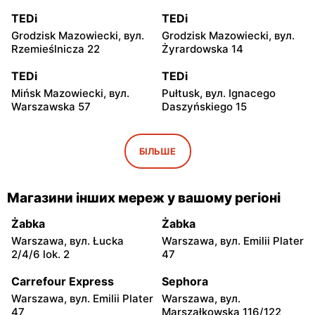
TEDi
TEDi
Grodzisk Mazowiecki, вул.
Grodzisk Mazowiecki, вул.
Rzemieślnicza 22
Żyrardowska 14
TEDi
TEDi
Mińsk Mazowiecki, вул.
Pułtusk, вул. Ignacego
Warszawska 57
Daszyńskiego 15
TEDi
TEDi
Płońsk, вул. Żołnierzy
Rawa Mazowiecka, вул.
БІЛЬШЕ
Wyklętych 12
Targowa 8
TEDi
TEDi
Магазини інших мереж у вашому регіоні
Łowicz, вул. Władysława
Siedlce, вул. Łukowska 109
Broniewskiego 11
Żabka
Żabka
Warszawa, вул. Łucka
Warszawa, вул. Emilii Plater
TEDi
TEDi
2/4/6 lok. 2
47
Płock, вул. Wyszogrodzka
Radom, вул. Wandy
144
Malczewskiej 5
Carrefour Express
Sephora
Warszawa, вул. Emilii Plater
Warszawa, вул.
TEDi
TEDi
47
Marszałkowska 116/122