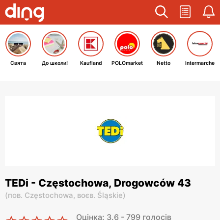
Свята
До школи!
Kaufland
POLOmarket
Netto
Intermarche
TEDi - Częstochowa, Drogowców 43
(
пов. Częstochowa,
воєв. Śląskie
)
Оцінка: 3.6 - 799 голосів