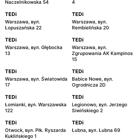
Naczelnikowska 54
4
TEDi
TEDi
Warszawa, вул.
Warszawa, вул.
Łopuszańska 22
Rembielińska 20
TEDi
TEDi
Warszawa, вул. Głębocka
Warszawa, вул.
13
Zgrupowania AK Kampinos
15
TEDi
TEDi
Warszawa, вул. Światowida
Babice Nowe, вул.
17
Ogrodnicza 2D
TEDi
TEDi
Łomianki, вул. Warszawska
Legionowo, вул. Jerzego
122
Siwińskiego 2
TEDi
TEDi
Otwock, вул. Płk. Ryszarda
Łubna, вул. Łubna 69
Kuklińskiego 1