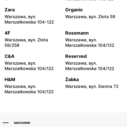
Radom, вул. Andrzeja
Płock, вул. Portowa 3
Struga 73
Zara
Organic
Warszawa, вул.
Warszawa, вул. Złota 59
TEDi
TEDi
Marszałkowska 104-122
Łuków al. Ryszarda
Ostrołęka, вул. Zielona 1
Kaczorowskiego 4
4F
Rossmann
Warszawa, вул. Złota
Warszawa, вул.
TEDi
TEDi
59/258
Marszałkowska 104/122
Tomaszów Mazowiecki,
Mława al. Józefa
вул. Dzieci Polskich 26
Piłsudskiego 39
C&A
Reserved
Warszawa, вул.
Warszawa, вул.
TEDi
TEDi
Marszałkowska 104/122
Marszałkowska 104/122
Puławy, вул. Dęblińska 18
Kutno, вул. Żwirki i Wigury
2
H&M
Żabka
Warszawa, вул.
Warszawa, вул. Sienna 72
TEDi
TEDi
Marszałkowska 104/122
Łódź, вул. Brzezińska 27/29
Łódź, вул. Stanisława
Przybyszewskiego 323
МАГАЗИНИ