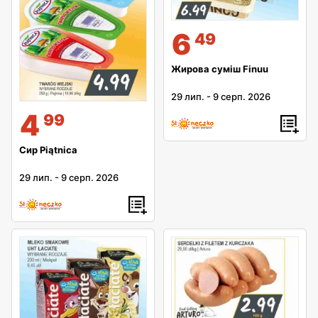
6
49
Жирова суміш Finuu
29 лип.
-
9 серп. 2026
4
99
Сир Piątnica
29 лип.
-
9 серп. 2026