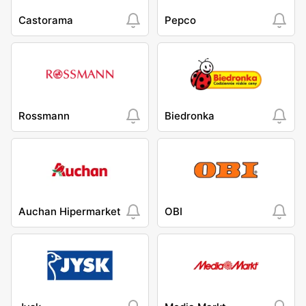
Castorama
Pepco
Rossmann
Biedronka
Auchan Hipermarket
OBI