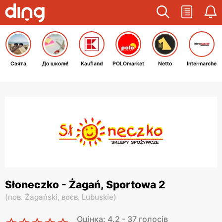
Свята
До школи!
Kaufland
POLOmarket
Netto
Intermarche
Słoneczko - Żagań, Sportowa 2
(
пов. Żagański,
воєв. Lubuskie
)
Оцінка: 4.2 - 37 голосів