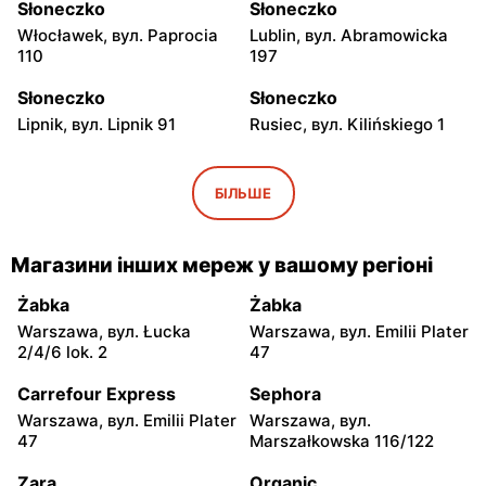
Słoneczko
Słoneczko
Włocławek, вул. Paprocia
Lublin, вул. Abramowicka
110
197
Słoneczko
Słoneczko
Lipnik, вул. Lipnik 91
Rusiec, вул. Kilińskiego 1
Słoneczko
Słoneczko
Wola Wiązowa, вул. Wola
Dworszowice Pakoszowe,
БІЛЬШЕ
Wiązowa 104
вул. Długa 25
Słoneczko
Słoneczko
Магазини інших мереж у вашому регіоні
Kiełczygłów, вул.
Klimontów, вул. Rynek 20
Tysiąclecia 13
Żabka
Żabka
Warszawa, вул. Łucka
Warszawa, вул. Emilii Plater
Słoneczko
Słoneczko
2/4/6 lok. 2
47
Siemkowice, вул. Szkolna
Osjaków, вул. Rynek 4
12
Carrefour Express
Sephora
Warszawa, вул. Emilii Plater
Warszawa, вул.
Słoneczko
Słoneczko
47
Marszałkowska 116/122
Staszów, вул. Ignacego
Niwiska Górne, вул.
Raczyńskiego 8
Śródwiejska 23
Zara
Organic