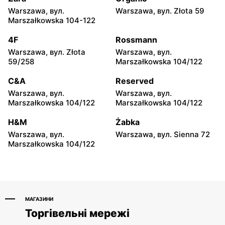
Warszawa, вул.
Warszawa, вул. Złota 59
Słoneczko
Słoneczko
Marszałkowska 104-122
Trębaczew, вул. Zielona 1
Pajęczno, вул. Długa 2
4F
Rossmann
Słoneczko
Słoneczko
Warszawa, вул. Złota
Warszawa, вул.
Mykanów, вул. Słoneczna 2
Wieluń, вул. Sieniec 80 D
59/258
Marszałkowska 104/122
Słoneczko
Słoneczko
C&A
Reserved
Lututów, вул. Huta 50 A
Baranów Sandomierski,
Warszawa, вул.
Warszawa, вул.
вул. Rynek 18
Marszałkowska 104/122
Marszałkowska 104/122
Słoneczko
Słoneczko
H&M
Żabka
Baranów Sandomierski,
Wodzisław, вул. pl.
Warszawa, вул.
Warszawa, вул. Sienna 72
вул. Rynek 28
Wolności 3
Marszałkowska 104/122
МАГАЗИНИ
Торгівельні мережі