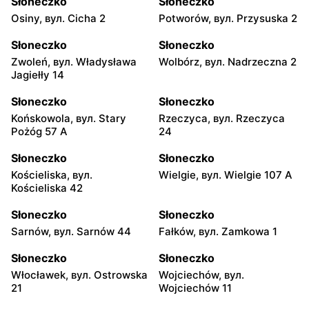
Słoneczko
Słoneczko
Osiny, вул. Cicha 2
Potworów, вул. Przysuska 2
Słoneczko
Słoneczko
Zwoleń, вул. Władysława
Wolbórz, вул. Nadrzeczna 2
Jagiełły 14
Słoneczko
Słoneczko
Końskowola, вул. Stary
Rzeczyca, вул. Rzeczyca
Pożóg 57 A
24
Słoneczko
Słoneczko
Kościeliska, вул.
Wielgie, вул. Wielgie 107 A
Kościeliska 42
Słoneczko
Słoneczko
Sarnów, вул. Sarnów 44
Fałków, вул. Zamkowa 1
Słoneczko
Słoneczko
Włocławek, вул. Ostrowska
Wojciechów, вул.
21
Wojciechów 11