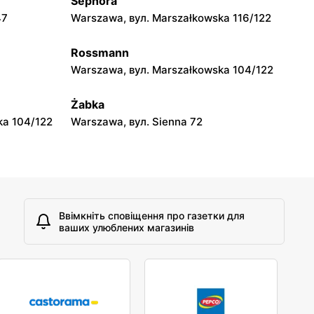
Sephora
Słoneczko
47
Warszawa, вул. Marszałkowska 116/122
Lututów, вул. Huta 50 A
Rossmann
Słoneczko
Warszawa, вул. Marszałkowska 104/122
3
Czarny Las, вул. Częstochowska
133/135
Żabka
ka 104/122
Warszawa, вул. Sienna 72
Ввімкніть сповіщення про газетки для
ваших улюблених магазинів