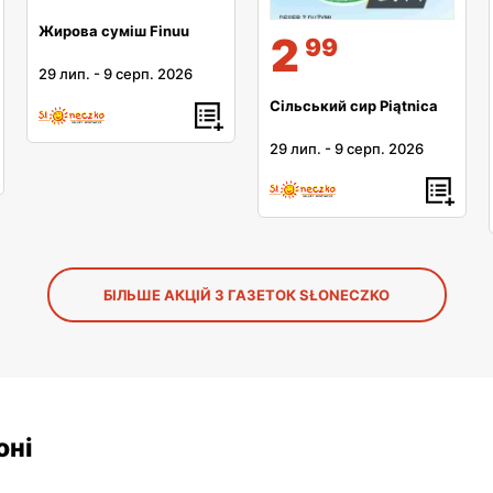
Жирова суміш Finuu
2
99
29 лип.
-
9 серп. 2026
Сільський сир Piątnica
29 лип.
-
9 серп. 2026
БІЛЬШЕ АКЦІЙ З ГАЗЕТОК SŁONECZKO
оні