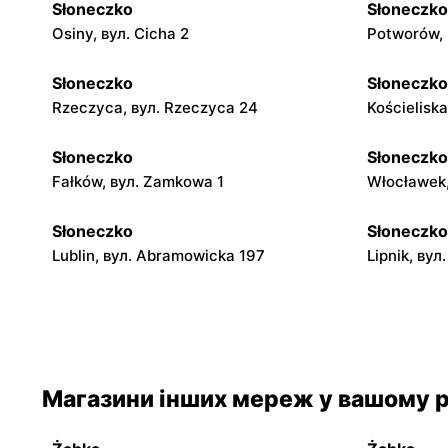
Słoneczko
Słoneczko
Osiny, вул. Cicha 2
Potworów, 
Słoneczko
Słoneczko
Rzeczyca, вул. Rzeczyca 24
Kościeliska
Słoneczko
Słoneczko
Fałków, вул. Zamkowa 1
Włocławek,
Słoneczko
Słoneczko
Lublin, вул. Abramowicka 197
Lipnik, вул.
Słoneczko
Słoneczko
Dworszowice Pakoszowe, вул. Długa 25
Kiełczygłów
Słoneczko
Słoneczko
Магазини інших мереж у вашому р
Osjaków, вул. Rynek 4
Staszów, в