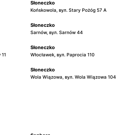
Słoneczko
Końskowola, вул. Stary Pożóg 57 A
Słoneczko
Sarnów, вул. Sarnów 44
Słoneczko
 11
Włocławek, вул. Paprocia 110
Słoneczko
Wola Wiązowa, вул. Wola Wiązowa 104
Słoneczko
Siemkowice, вул. Szkolna 12
Słoneczko
ska 23
Trębaczew, вул. Zielona 1