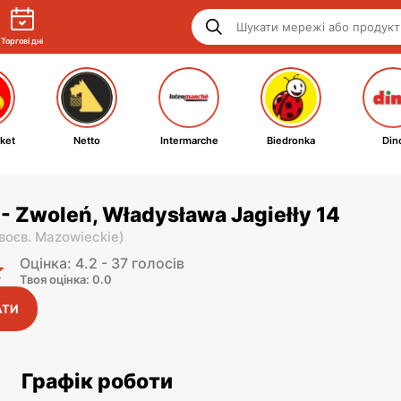
Торгові дні
ket
Netto
Intermarche
Biedronka
Din
- Zwoleń, Władysława Jagiełły 14
воєв. Mazowieckie
)
Оцінка: 4.2 - 37 голосів
Твоя оцінка: 0.0
АТИ
Графік роботи