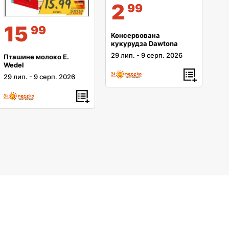
2
99
15
99
Консервована
кукурудза Dawtona
29 лип.
-
9 серп. 2026
Пташине молоко E.
Wedel
29 лип.
-
9 серп. 2026