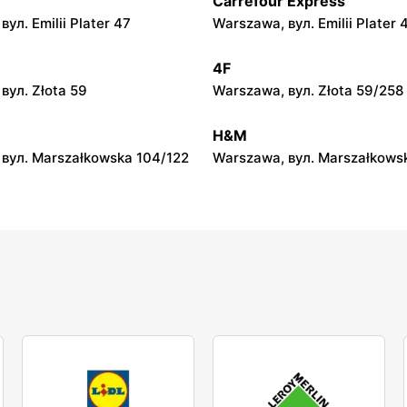
Carrefour Express
Słoneczko
ул. Emilii Plater 47
Warszawa, вул. Emilii Plater 
ул. Słoneczna 2
Wieluń, вул. Sieniec 80 D
4F
Słoneczko
вул. Złota 59
Warszawa, вул. Złota 59/258
ndomierski, вул. Rynek 28
Wodzisław, вул. pl. Wolności 
H&M
вул. Marszałkowska 104/122
Warszawa, вул. Marszałkows