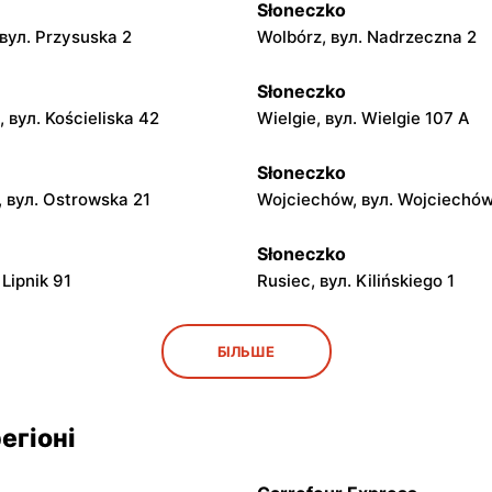
Słoneczko
вул. Przysuska 2
Wolbórz, вул. Nadrzeczna 2
Słoneczko
, вул. Kościeliska 42
Wielgie, вул. Wielgie 107 A
Słoneczko
 вул. Ostrowska 21
Wojciechów, вул. Wojciechów
Słoneczko
 Lipnik 91
Rusiec, вул. Kilińskiego 1
Słoneczko
БІЛЬШЕ
, вул. Tysiąclecia 13
Klimontów, вул. Rynek 20
Słoneczko
егіоні
ул. Ignacego Raczyńskiego 8
Niwiska Górne, вул. Śródwiej