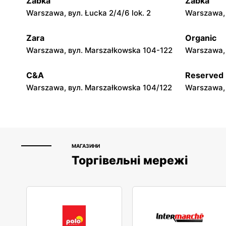
Żabka
Żabka
Słoneczko
Słoneczko
Warszawa, вул. Łucka 2/4/6 lok. 2
Warszawa, в
Pajęczno, вул. Długa 2
Mykanów, в
Zara
Organic
Słoneczko
Słoneczko
Warszawa, вул. Marszałkowska 104-122
Warszawa, 
Baranów Sandomierski, вул. Rynek 18
Baranów Sa
C&A
Reserved
Warszawa, вул. Marszałkowska 104/122
Warszawa, 
МАГАЗИНИ
Торгівельні мережі