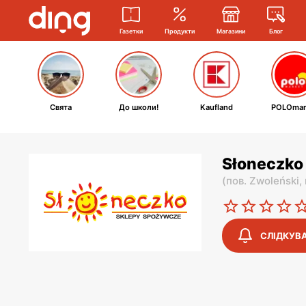
Газетки
Продукти
Магазини
Блог
Свята
До школи!
Kaufland
POLOmar
Słoneczko 
(
пов. Zwoleński,
СЛІДКУВ