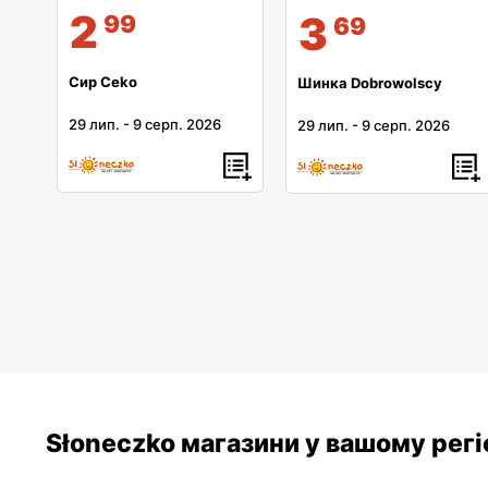
2
3
99
69
Сир Ceko
Шинка Dobrowolscy
29 лип.
-
9 серп. 2026
29 лип.
-
9 серп. 2026
Słoneczko магазини у вашому регі