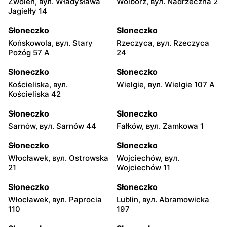
Zwoleń, вул. Władysława
Wolbórz, вул. Nadrzeczna 2
Jagiełły 14
Słoneczko
Słoneczko
Końskowola, вул. Stary
Rzeczyca, вул. Rzeczyca
Pożóg 57 A
24
Słoneczko
Słoneczko
Kościeliska, вул.
Wielgie, вул. Wielgie 107 A
Kościeliska 42
Słoneczko
Słoneczko
Sarnów, вул. Sarnów 44
Fałków, вул. Zamkowa 1
Słoneczko
Słoneczko
Włocławek, вул. Ostrowska
Wojciechów, вул.
21
Wojciechów 11
Słoneczko
Słoneczko
Włocławek, вул. Paprocia
Lublin, вул. Abramowicka
110
197