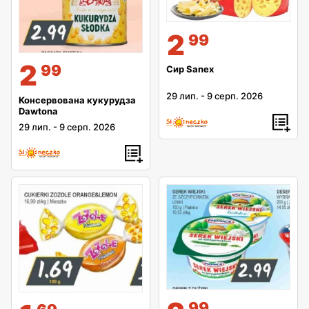
2
99
2
99
Сир Sanex
29 лип.
-
9 серп. 2026
Консервована кукурудза
Dawtona
29 лип.
-
9 серп. 2026
99