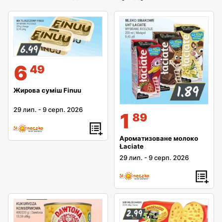
6
49
Жирова суміш Finuu
29 лип.
-
9 серп. 2026
1
89
Ароматизоване молоко
Łaciate
29 лип.
-
9 серп. 2026