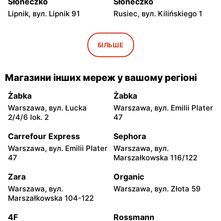
Słoneczko
Słoneczko
Lipnik, вул. Lipnik 91
Rusiec, вул. Kilińskiego 1
Słoneczko
Słoneczko
Wola Wiązowa, вул. Wola
Dworszowice Pakoszowe,
БІЛЬШЕ
Wiązowa 104
вул. Długa 25
Słoneczko
Słoneczko
Магазини інших мереж у вашому регіоні
Kiełczygłów, вул.
Klimontów, вул. Rynek 20
Tysiąclecia 13
Żabka
Żabka
Warszawa, вул. Łucka
Warszawa, вул. Emilii Plater
Słoneczko
Słoneczko
2/4/6 lok. 2
47
Siemkowice, вул. Szkolna
Osjaków, вул. Rynek 4
12
Carrefour Express
Sephora
Warszawa, вул. Emilii Plater
Warszawa, вул.
Słoneczko
Słoneczko
47
Marszałkowska 116/122
Staszów, вул. Ignacego
Niwiska Górne, вул.
Raczyńskiego 8
Śródwiejska 23
Zara
Organic
Warszawa, вул.
Warszawa, вул. Złota 59
Słoneczko
Słoneczko
Marszałkowska 104-122
Trębaczew, вул. Zielona 1
Pajęczno, вул. Długa 2
4F
Rossmann