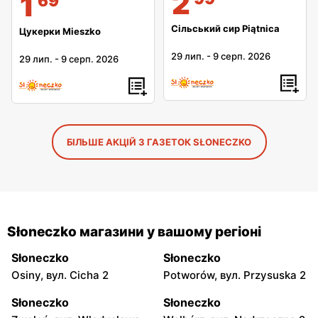
2
1
69
Сільський сир Piątnica
Цукерки Mieszko
29 лип.
-
9 серп. 2026
29 лип.
-
9 серп. 2026
БІЛЬШЕ АКЦІЙ З ГАЗЕТОК SŁONECZKO
Słoneczko магазини у вашому регіоні
Słoneczko
Słoneczko
Osiny, вул. Cicha 2
Potworów, вул. Przysuska 2
Słoneczko
Słoneczko