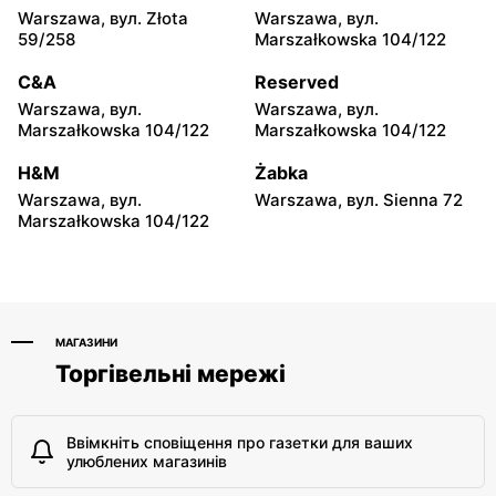
Słoneczko
Słoneczko
Warszawa, вул. Złota
Warszawa, вул.
Mykanów, вул. Słoneczna 2
Wieluń, вул. Sieniec 80 D
59/258
Marszałkowska 104/122
Słoneczko
Słoneczko
C&A
Reserved
Lututów, вул. Huta 50 A
Baranów Sandomierski,
Warszawa, вул.
Warszawa, вул.
вул. Rynek 18
Marszałkowska 104/122
Marszałkowska 104/122
Słoneczko
Słoneczko
H&M
Żabka
Baranów Sandomierski,
Wodzisław, вул. pl.
Warszawa, вул.
Warszawa, вул. Sienna 72
вул. Rynek 28
Wolności 3
Marszałkowska 104/122
МАГАЗИНИ
Торгівельні мережі
Ввімкніть сповіщення про газетки для ваших
улюблених магазинів