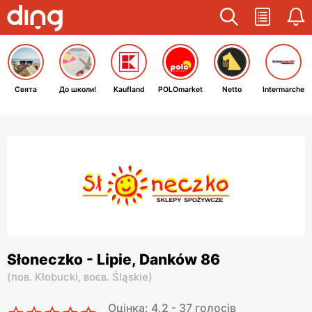
Свята
До школи!
Kaufland
POLOmarket
Netto
Intermarche
Słoneczko - Lipie, Danków 86
(
пов. Kłobucki,
воєв. Śląskie
)
Оцінка: 4.2 - 37 голосів