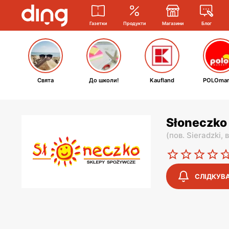
Газетки
Продукти
Магазини
Блог
Свята
До школи!
Kaufland
POLOmar
Słoneczko 
(
пов. Sieradzki,
в
СЛІДКУВ