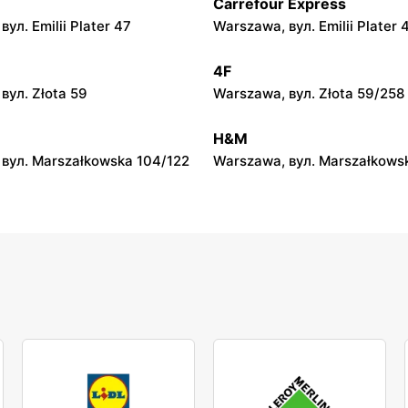
Carrefour Express
Słoneczko
ул. Emilii Plater 47
Warszawa, вул. Emilii Plater 
вул. Długa 2
Mykanów, вул. Słoneczna 2
4F
Słoneczko
вул. Złota 59
Warszawa, вул. Złota 59/258
ndomierski, вул. Rynek 18
Baranów Sandomierski, вул. 
H&M
вул. Marszałkowska 104/122
Warszawa, вул. Marszałkows