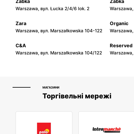
Żabka
Żabka
Słoneczko
Słoneczko
Warszawa, вул. Łucka 2/4/6 lok. 2
Warszawa, в
Trębaczew, вул. Zielona 1
Pajęczno, 
Zara
Organic
Słoneczko
Słoneczko
Warszawa, вул. Marszałkowska 104-122
Warszawa, 
Lututów, вул. Huta 50 A
Baranów Sa
C&A
Reserved
Warszawa, вул. Marszałkowska 104/122
Warszawa, 
МАГАЗИНИ
Торгівельні мережі