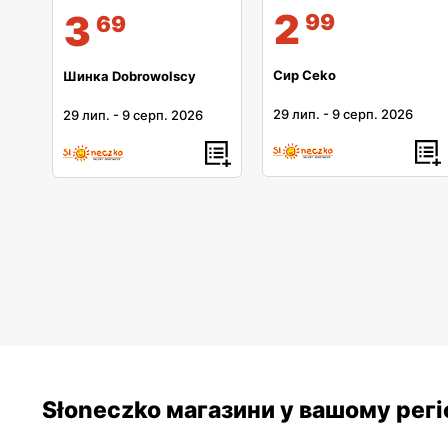
2
3
99
69
Сир Ceko
Шинка Dobrowolscy
29 лип.
-
9 серп. 2026
29 лип.
-
9 серп. 2026
Słoneczko магазини у вашому регі