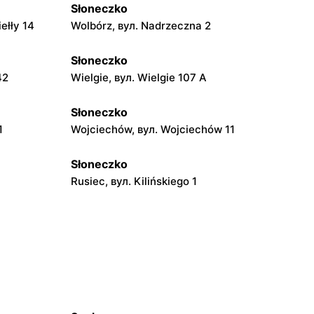
Słoneczko
ełły 14
Wolbórz, вул. Nadrzeczna 2
Słoneczko
42
Wielgie, вул. Wielgie 107 A
Słoneczko
1
Wojciechów, вул. Wojciechów 11
Słoneczko
Rusiec, вул. Kilińskiego 1
Słoneczko
 13
Klimontów, вул. Rynek 20
Słoneczko
yńskiego 8
Niwiska Górne, вул. Śródwiejska 23