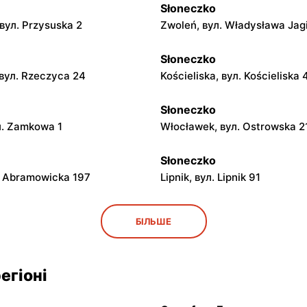
Słoneczko
вул. Przysuska 2
Zwoleń, вул. Władysława Jagi
Słoneczko
вул. Rzeczyca 24
Kościeliska, вул. Kościeliska 
Słoneczko
л. Zamkowa 1
Włocławek, вул. Ostrowska 2
Słoneczko
л. Abramowicka 197
Lipnik, вул. Lipnik 91
Słoneczko
БІЛЬШЕ
e Pakoszowe, вул. Długa 25
Kiełczygłów, вул. Tysiąclecia
Słoneczko
егіоні
ул. Rynek 4
Staszów, вул. Ignacego Racz