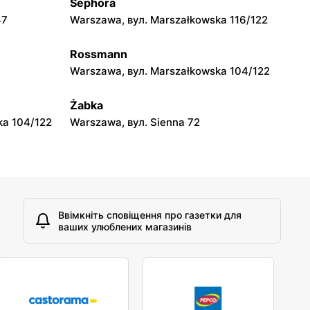
Sephora
Słoneczko
47
Warszawa, вул. Marszałkowska 116/122
Wieluń, вул. Sieniec 80 D
Rossmann
Słoneczko
Warszawa, вул. Marszałkowska 104/122
Rynek 28
Wodzisław, вул. pl. Wolności 3
Żabka
ka 104/122
Warszawa, вул. Sienna 72
Ввімкніть сповіщення про газетки для
ваших улюблених магазинів