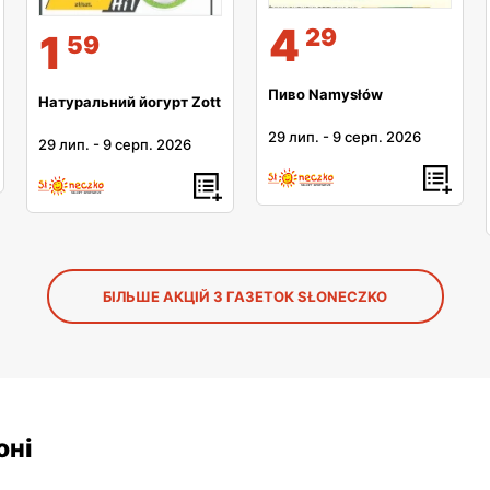
4
29
1
59
Пиво Namysłów
Натуральний йогурт Zott
29 лип.
-
9 серп. 2026
29 лип.
-
9 серп. 2026
БІЛЬШЕ АКЦІЙ З ГАЗЕТОК SŁONECZKO
оні