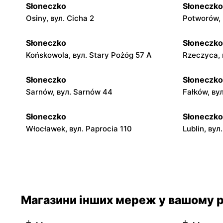
Słoneczko
Słoneczko
Osiny, вул. Cicha 2
Potworów, 
Słoneczko
Słoneczko
Końskowola, вул. Stary Pożóg 57 A
Rzeczyca, 
Słoneczko
Słoneczko
Sarnów, вул. Sarnów 44
Fałków, ву
Słoneczko
Słoneczko
Włocławek, вул. Paprocia 110
Lublin, ву
Słoneczko
Słoneczko
Wola Wiązowa, вул. Wola Wiązowa 104
Dworszowic
Słoneczko
Słoneczko
Магазини інших мереж у вашому р
Siemkowice, вул. Szkolna 12
Osjaków, в