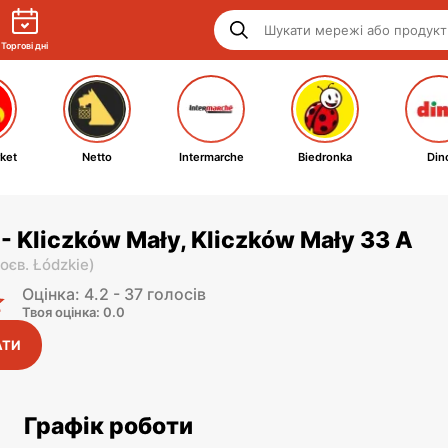
Торгові дні
ket
Netto
Intermarche
Biedronka
Din
- Kliczków Mały, Kliczków Mały 33 A
оєв. Łódzkie
)
Оцінка: 4.2 - 37 голосів
Твоя оцінка: 0.0
АТИ
Графік роботи