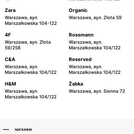
Grodzisk Mazowiecki, вул.
Mińsk Mazowiecki, вул.
Rzemieślnicza 22
Konstytucji 3 Maja 5
Zara
Organic
Warszawa, вул.
Warszawa, вул. Złota 59
Sinsay
Sinsay
Marszałkowska 104-122
Żyrardów, вул. Kilińskiego
Żyrardów, вул. Lniarska 4
9
4F
Rossmann
Warszawa, вул. Złota
Warszawa, вул.
Sinsay
Sinsay
59/258
Marszałkowska 104/122
Sochaczew, вул. Wójtówka
Sochaczew, вул.
2B
Warszawska 119
C&A
Reserved
Warszawa, вул.
Warszawa, вул.
Sinsay
Sinsay
Marszałkowska 104/122
Marszałkowska 104/122
Wyszków, вул. Gen. Józefa
Płońsk, вул. Żołnierzy
Sowińskiego 62
Wyklętych 12
H&M
Żabka
Warszawa, вул.
Warszawa, вул. Sienna 72
Sinsay
Sinsay
Marszałkowska 104/122
Ciechanów, вул.
Sokołów Podlaski, вул.
Władysławowo 68
Węgrowska 1C
МАГАЗИНИ