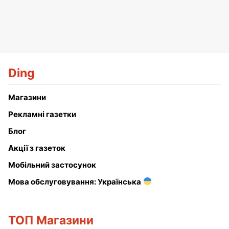
Ding
Магазини
Рекламні газетки
Блог
Акції з газеток
Мобільний застосунок
Мова обслуговування: Українська
ТОП Магазини