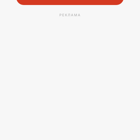
РЕКЛАМА