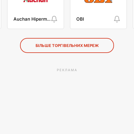
Auchan Hipermarket
OBI
БІЛЬШЕ ТОРГІВЕЛЬНИХ МЕРЕЖ
РЕКЛАМА