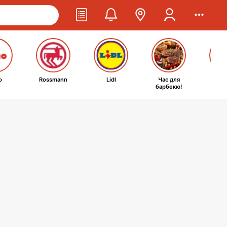
o
Rossmann
Lidl
Час для
Ta
барбекю!
kosm