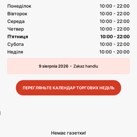
Понеділок
10:00 - 22:00
Вівторок
10:00 - 22:00
Середа
10:00 - 22:00
Четвер
10:00 - 22:00
П'ятниця
10:00 - 22:00
Субота
10:00 - 22:00
Неділя
10:00 - 20:00
-
9 sierpnia 2026
Zakaz handlu
ПЕРЕГЛЯНЬТЕ КАЛЕНДАР ТОРГОВИХ НЕДІЛЬ
и
Немає газетки!