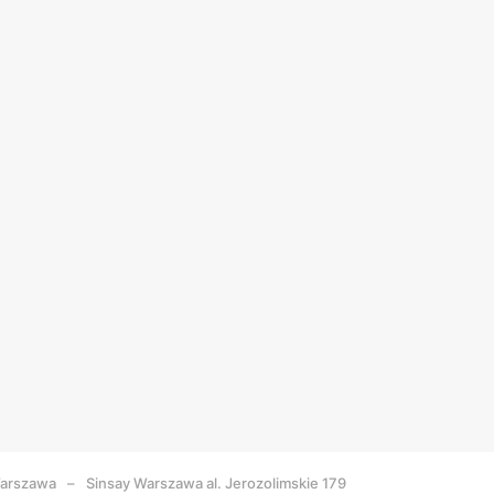
arszawa
Sinsay Warszawa al. Jerozolimskie 179