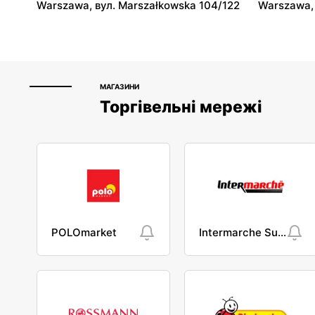
Warszawa, вул. Marszałkowska 104/122
Warszawa, 
МАГАЗИНИ
Торгівельні мережі
POLOmarket
Intermarche Super