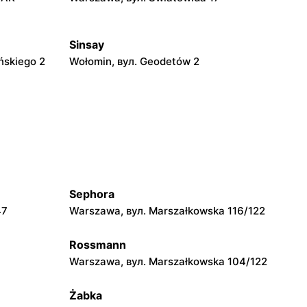
Sinsay
ńskiego 2
Wołomin, вул. Geodetów 2
Sinsay
 26
Łubna, вул. Łubna 69
Sinsay
ytucji 3
Żyrardów, вул. Kilińskiego 9
Sephora
47
Warszawa, вул. Marszałkowska 116/122
Sinsay
 119
Wyszków, вул. Gen. Józefa Sowińskiego
Rossmann
62
Warszawa, вул. Marszałkowska 104/122
Sinsay
Żabka
owska 1C
Siedlce, вул. Józefa Piłsudskiego 74