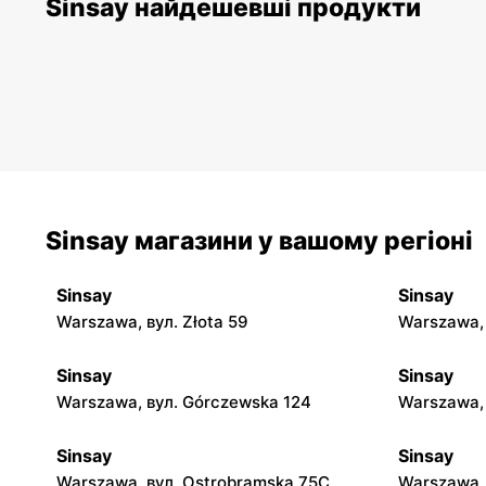
Sinsay найдешевші продукти
Sinsay магазини у вашому регіоні
Sinsay
Sinsay
Warszawa, вул. Złota 59
Warszawa, 
Sinsay
Sinsay
Warszawa, вул. Górczewska 124
Warszawa,
Sinsay
Sinsay
Warszawa, вул. Ostrobramska 75C
Warszawa, 