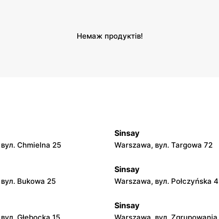
Немаж продуктів!
Sinsay
вул. Chmielna 25
Warszawa, вул. Targowa 72
Sinsay
 вул. Bukowa 25
Warszawa, вул. Połczyńska 4
Sinsay
вул. Głębocka 15
Warszawa, вул. Zgrupowania