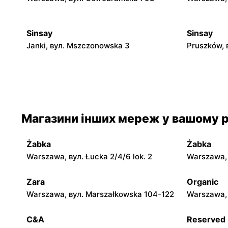
Sinsay
Sinsay
Janki, вул. Mszczonowska 3
Pruszków, 
Sinsay
Sinsay
Otwock, вул. Płk. Ryszarda Kuklińskiego
Otwock, ву
1
Магазини інших мереж у вашому р
Sinsay
Sinsay
Nowy Dwór Mazowiecki, вул. Wojska
Grodzisk M
Polskiego 20
Rzemieślni
Żabka
Żabka
Warszawa, вул. Łucka 2/4/6 lok. 2
Warszawa, в
Sinsay
Sinsay
Żyrardów, вул. Lniarska 4
Sochaczew,
Zara
Organic
Warszawa, вул. Marszałkowska 104-122
Warszawa, 
Sinsay
Sinsay
C&A
Reserved
Płońsk, вул. Żołnierzy Wyklętych 12
Ciechanów