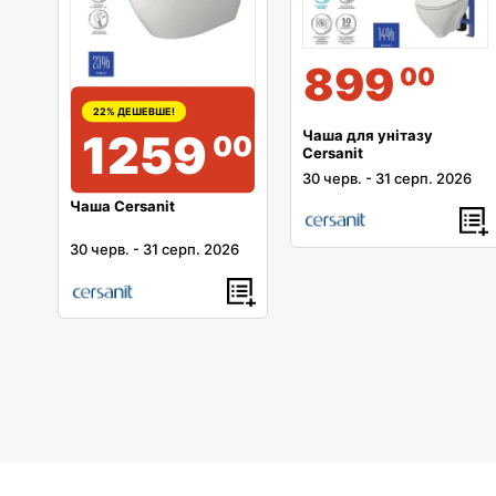
899
00
22% ДЕШЕВШЕ!
1259
Чаша для унітазу
00
Cersanit
30 черв.
-
31 серп. 2026
Чаша Cersanit
30 черв.
-
31 серп. 2026