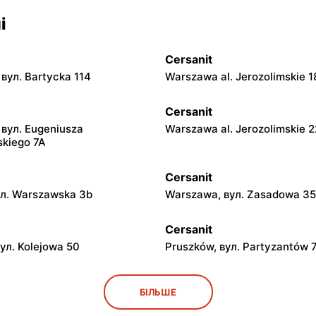
і
Cersanit
вул. Bartycka 114
Warszawa al. Jerozolimskie 1
Cersanit
вул. Eugeniusza
Warszawa al. Jerozolimskie 
kiego 7A
Cersanit
ул. Warszawska 3b
Warszawa, вул. Zasadowa 3
Cersanit
вул. Kolejowa 50
Pruszków, вул. Partyzantów 
Cersanit
БІЛЬШЕ
l. Jerozolimskie 451
Kobyłka, вул. Nadarzyńska 1