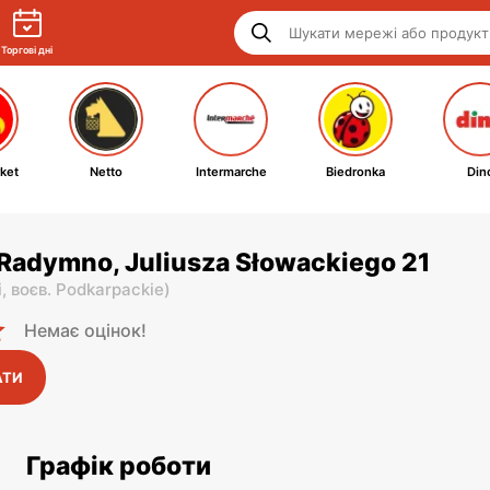
Торгові дні
ket
Netto
Intermarche
Biedronka
Din
 Radymno, Juliusza Słowackiego 21
i,
воєв. Podkarpackie
)
Немає оцінок!
АТИ
Графік роботи