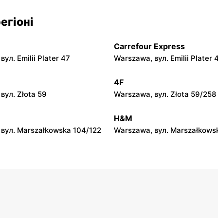
егіоні
Cersanit
ary al. Krakowska 106
Piaseczno, вул. Dworcowa 10
Carrefour Express
ул. Emilii Plater 47
Warszawa, вул. Emilii Plater 
Cersanit
вул. Wiejska 31
Michałów-Reginów, вул. Now
4F
вул. Złota 59
Warszawa, вул. Złota 59/258
Cersanit
H&M
вул. Warszawska 28
Boża Wola, вул. Klonowa 17
вул. Marszałkowska 104/122
Warszawa, вул. Marszałkows