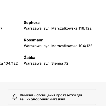
Cersanit
Legionowo, вул. Henryka Sienkiewicza
17A
Sephora
47
Warszawa, вул. Marszałkowska 116/122
Cersanit
odworska 9
Wołomin, вул. Kościelna 63
Rossmann
Warszawa, вул. Marszałkowska 104/122
Cersanit
Żabka
Milanówek, вул. Królewska 120 B
ka 104/122
Warszawa, вул. Sienna 72
Ввімкніть сповіщення про газетки для
ваших улюблених магазинів