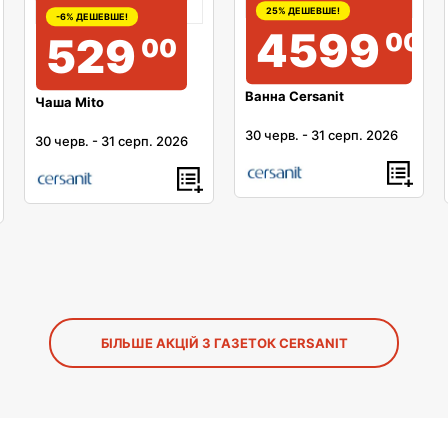
25% ДЕШЕВШЕ!
-6% ДЕШЕВШЕ!
4599
00
529
00
Ванна Cersanit
Чаша Mito
30 черв.
-
31 серп. 2026
30 черв.
-
31 серп. 2026
БІЛЬШЕ АКЦІЙ З ГАЗЕТОК CERSANIT