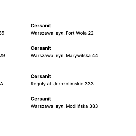
Cersanit
85
Warszawa, вул. Fort Wola 22
Cersanit
229
Warszawa, вул. Marywilska 44
Cersanit
5A
Reguły al. Jerozolimskie 333
Cersanit
7
Warszawa, вул. Modlińska 383
Cersanit
24
Warszawa, вул. Trakt Brzeski 75