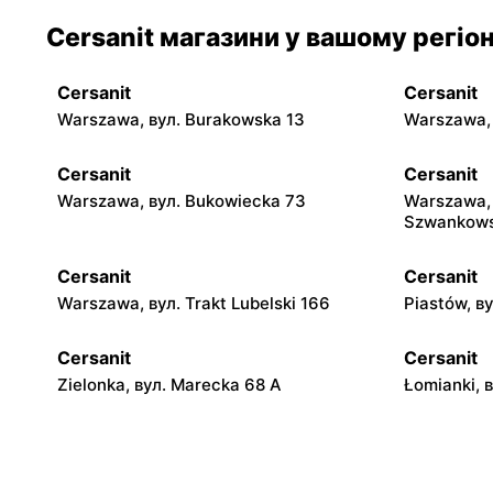
Cersanit магазини у вашому регіон
Cersanit
Cersanit
Warszawa, вул. Burakowska 13
Warszawa, 
Cersanit
Cersanit
Warszawa, вул. Bukowiecka 73
Warszawa, 
Szwankows
Cersanit
Cersanit
Warszawa, вул. Trakt Lubelski 166
Piastów, в
Cersanit
Cersanit
Zielonka, вул. Marecka 68 A
Łomianki, 
Cersanit
Cersanit
Ożarów Mazowiecki, вул. Poznańska
Pruszków A
358