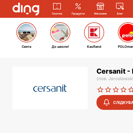
Газетки
Продукти
Магазини
Блог
Свята
До школи!
Kaufland
POLOmar
Cersanit -
(
пов. Jarosławsk
СЛІДКУВ