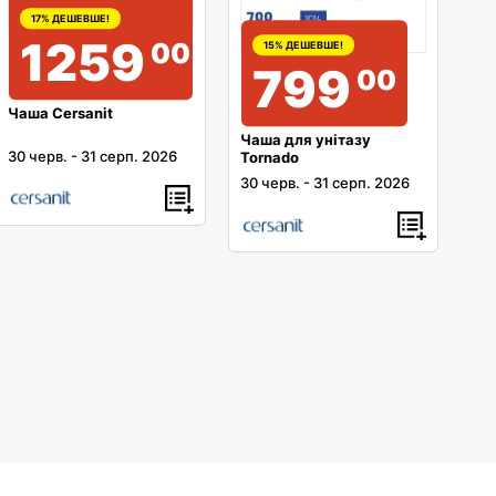
17% ДЕШЕВШЕ!
1259
00
15% ДЕШЕВШЕ!
799
00
Чаша Cersanit
Чаша для унітазу
30 черв.
-
31 серп. 2026
Tornado
30 черв.
-
31 серп. 2026