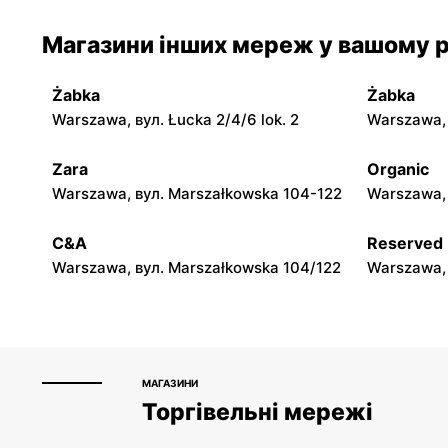
Магазини інших мереж у вашому р
Cersanit
Cersanit
Łomianki, вул. Warszawska 185
Sękocin St
Żabka
Żabka
Warszawa, вул. Łucka 2/4/6 lok. 2
Warszawa, в
Cersanit
Cersanit
Legionowo, вул. Tadeusza Kościuszki
Otrębusy, 
Zara
Organic
16b
Warszawa, вул. Marszałkowska 104-122
Warszawa, 
Cersanit
Cersanit
C&A
Reserved
Otwock, вул. Majowa 204
Czosnów, 
Warszawa, вул. Marszałkowska 104/122
Warszawa, 
МАГАЗИНИ
Торгівельні мережі