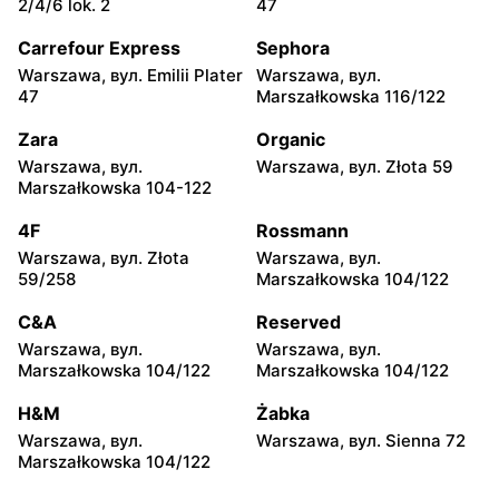
2/4/6 lok. 2
47
Sękocin Stary al.
Piaseczno, вул. Dworcowa
Krakowska 106
10
Carrefour Express
Sephora
Warszawa, вул. Emilii Plater
Warszawa, вул.
Cersanit
Cersanit
47
Marszałkowska 116/122
Legionowo, вул. Henryka
Legionowo, вул. Tadeusza
Sienkiewicza 17A
Kościuszki 16b
Zara
Organic
Warszawa, вул.
Warszawa, вул. Złota 59
Cersanit
Cersanit
Marszałkowska 104-122
Otrębusy, вул. Wiejska 31
Michałów-Reginów, вул.
Nowodworska 9
4F
Rossmann
Warszawa, вул. Złota
Warszawa, вул.
Cersanit
Cersanit
59/258
Marszałkowska 104/122
Wołomin, вул. Kościelna 63
Otwock, вул. Majowa 204
C&A
Reserved
Cersanit
Cersanit
Warszawa, вул.
Warszawa, вул.
Czosnów, вул. Warszawska
Boża Wola, вул. Klonowa 17
Marszałkowska 104/122
Marszałkowska 104/122
28
H&M
Żabka
Cersanit
Cersanit
Warszawa, вул.
Warszawa, вул. Sienna 72
Milanówek, вул. Królewska
Żukówka, вул. Łąki 32a
Marszałkowska 104/122
120 B