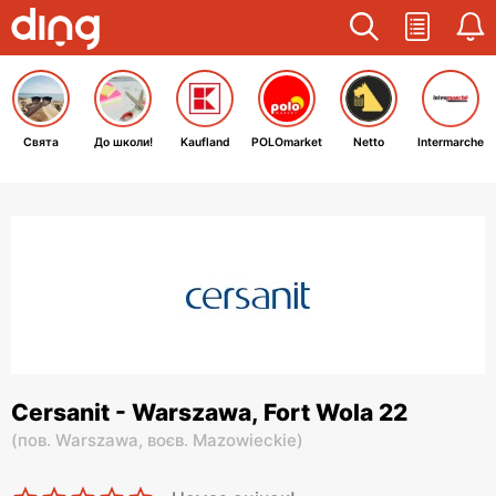
Свята
До школи!
Kaufland
POLOmarket
Netto
Intermarche
Cersanit - Warszawa, Fort Wola 22
(
пов. Warszawa,
воєв. Mazowieckie
)