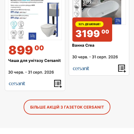
32% ДЕШЕВШЕ!
3199
00
899
Ванна Crea
00
30 черв.
-
31 серп. 2026
Чаша для унітазу Cersanit
30 черв.
-
31 серп. 2026
БІЛЬШЕ АКЦІЙ З ГАЗЕТОК CERSANIT