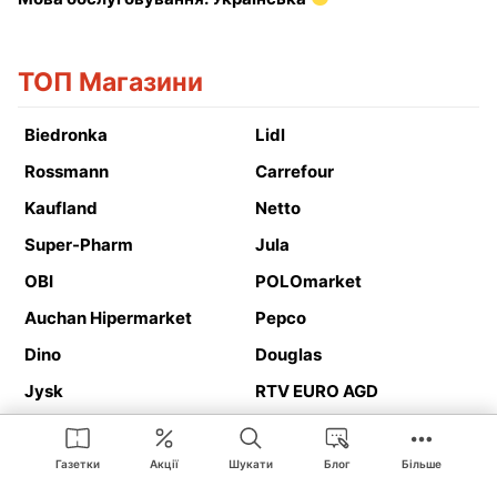
ТОП Магазини
Biedronka
Lidl
Rossmann
Carrefour
Kaufland
Netto
Super-Pharm
Jula
OBI
POLOmarket
Auchan Hipermarket
Pepco
Dino
Douglas
Jysk
RTV EURO AGD
Action
Media Expert
Deichmann
Media Markt
Газетки
Акції
Шукати
Блог
Більше