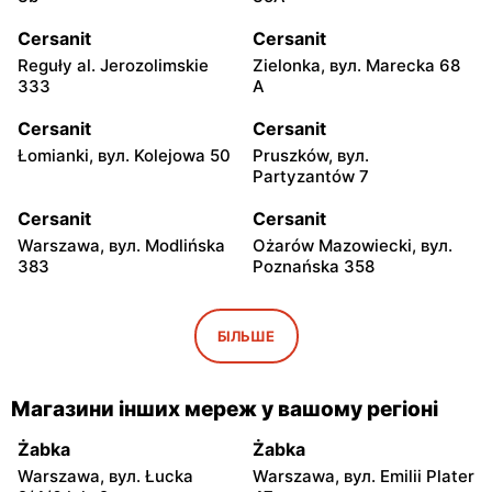
Cersanit
Cersanit
Reguły al. Jerozolimskie
Zielonka, вул. Marecka 68
333
A
Cersanit
Cersanit
Łomianki, вул. Kolejowa 50
Pruszków, вул.
Partyzantów 7
Cersanit
Cersanit
Warszawa, вул. Modlińska
Ożarów Mazowiecki, вул.
383
Poznańska 358
Cersanit
Cersanit
Pruszków Al. Jerozolimskie
Kobyłka, вул. Nadarzyńska
БІЛЬШЕ
451
124
Cersanit
Cersanit
Магазини інших мереж у вашому регіоні
Warszawa, вул. Trakt
Łomianki, вул. Warszawska
Brzeski 75
185
Żabka
Żabka
Warszawa, вул. Łucka
Warszawa, вул. Emilii Plater
Cersanit
Cersanit