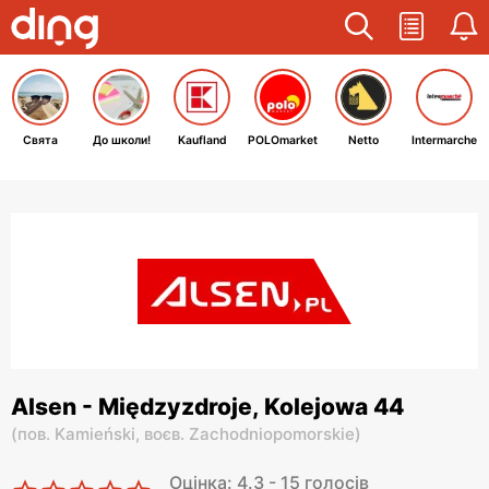
Свята
До школи!
Kaufland
POLOmarket
Netto
Intermarche
Alsen - Międzyzdroje, Kolejowa 44
(
пов. Kamieński,
воєв. Zachodniopomorskie
)
Оцінка: 4.3 - 15 голосів