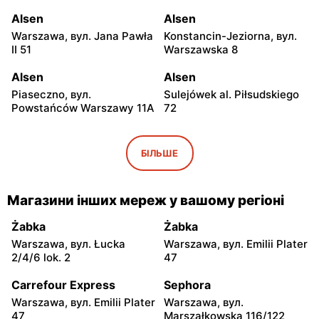
Alsen
Alsen
Warszawa, вул. Jana Pawła
Konstancin-Jeziorna, вул.
II 51
Warszawska 8
Alsen
Alsen
Piaseczno, вул.
Sulejówek al. Piłsudskiego
Powstańców Warszawy 11A
72
Alsen
Alsen
Sulejówek, вул.
Legionowo, вул. Marsz.
БІЛЬШЕ
Kombatantów 90
Józefa Piłsudskiego 31/215
Alsen
Alsen
Магазини інших мереж у вашому регіоні
Otwock, вул. Józefa
Radzymin, вул. Stary Rynek
Poniatowskiego 1
18
Żabka
Żabka
Warszawa, вул. Łucka
Warszawa, вул. Emilii Plater
Alsen
Alsen
2/4/6 lok. 2
47
Grodzisk Mazowiecki, вул.
Nowy Dwór Mazowiecki,
Elizy Orzeszkowej 5B
вул. Targowa 5/U3
Carrefour Express
Sephora
Warszawa, вул. Emilii Plater
Warszawa, вул.
Alsen
Alsen
47
Marszałkowska 116/122