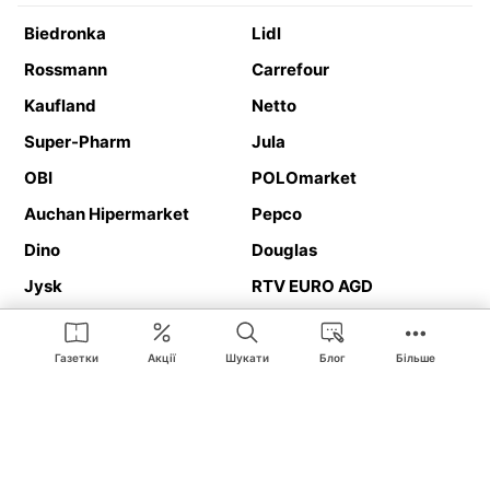
Biedronka
Lidl
Rossmann
Carrefour
Kaufland
Netto
Super-Pharm
Jula
OBI
POLOmarket
Auchan Hipermarket
Pepco
Dino
Douglas
Jysk
RTV EURO AGD
Action
Media Expert
Deichmann
Media Markt
Газетки
Акції
Шукати
Блог
Більше
Ding.pl це веб-сайт, що представляє
рекламні газетки
та
каталоги
магазинів і великих торгових мереж. Завдяки
геолокалізації ви в першу чергу отримуватимете пропозиції від
магазинів, розташованих у безпосередній близькості від вас.