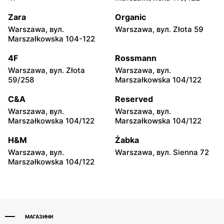
Góra Kalwaria, вул. Pijarska
Mińsk Mazowiecki, вул.
21
Szczecińska 3
Zara
Organic
Warszawa, вул.
Warszawa, вул. Złota 59
Alsen
Alsen
Marszałkowska 104-122
Mińsk Mazowiecki, вул.
Sobienie-Jeziory, вул.
Józefa Piłsudskiego 33C
Piwonińska 46
4F
Rossmann
Warszawa, вул. Złota
Warszawa, вул.
Alsen
Alsen
59/258
Marszałkowska 104/122
Grójec al. Niepodległości 7
Nasielsk, вул. Św.
Wojciecha 3
C&A
Reserved
Warszawa, вул.
Warszawa, вул.
Alsen
Alsen
Marszałkowska 104/122
Marszałkowska 104/122
Żyrardów, вул. Mickiewicza
Wyszków, вул. 11 Listopada
12
30
H&M
Żabka
Warszawa, вул.
Warszawa, вул. Sienna 72
Alsen
Alsen
Marszałkowska 104/122
Warka, вул. Senatorska 4
Sochaczew, вул.
Aleksandra
Sochaczewskiego 4 40
МАГАЗИНИ