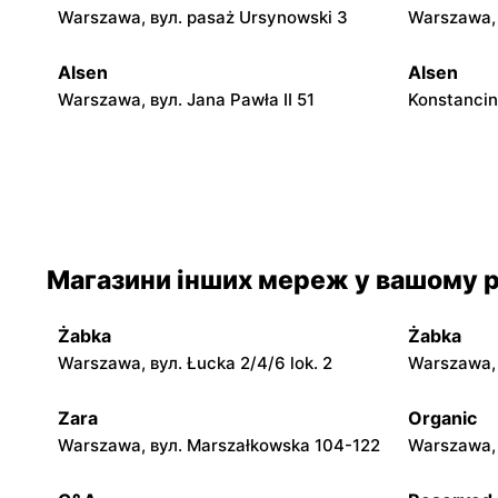
Warszawa, вул. pasaż Ursynowski 3
Warszawa, 
Alsen
Alsen
Warszawa, вул. Jana Pawła II 51
Konstancin
Alsen
Alsen
Sulejówek, вул. Kombatantów 90
Legionowo,
Piłsudskie
Магазини інших мереж у вашому р
Alsen
Alsen
Nowy Dwór Mazowiecki, вул. Targowa
Góra Kalwar
5/U3
Żabka
Żabka
Warszawa, вул. Łucka 2/4/6 lok. 2
Warszawa, в
Alsen
Alsen
Sobienie-Jeziory, вул. Piwonińska 46
Grójec al. 
Zara
Organic
Warszawa, вул. Marszałkowska 104-122
Warszawa, 
Alsen
Alsen
Wyszków, вул. 11 Listopada 30
Warka, вул