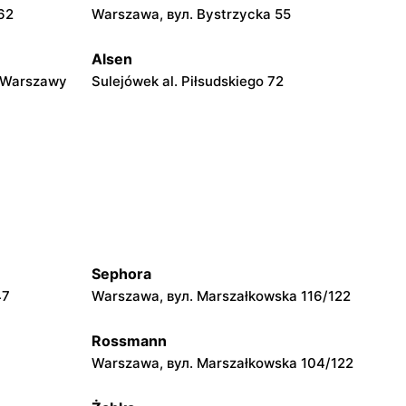
62
Warszawa, вул. Bystrzycka 55
Alsen
 Warszawy
Sulejówek al. Piłsudskiego 72
Alsen
wskiego 1
Grodzisk Mazowiecki, вул. Elizy
Orzeszkowej 5B
Alsen
ecińska 3
Mińsk Mazowiecki, вул. Józefa
Piłsudskiego 33C
Sephora
47
Warszawa, вул. Marszałkowska 116/122
Alsen
3
Żyrardów, вул. Mickiewicza 12
Rossmann
Warszawa, вул. Marszałkowska 104/122
Alsen
Pułtusk, вул. Rynek 19