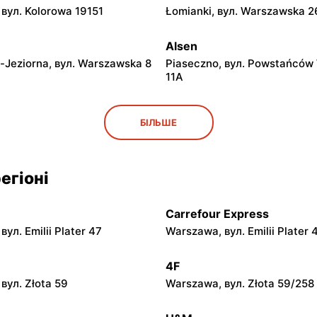
вул. Kolorowa 19151
Łomianki, вул. Warszawska 2
Alsen
-Jeziorna, вул. Warszawska 8
Piaseczno, вул. Powstańców
11A
Alsen
БІЛЬШЕ
 вул. Marsz. Józefa
Otwock, вул. Józefa Poniato
go 31/215
егіоні
Alsen
ia, вул. Pijarska 21
Mińsk Mazowiecki, вул. Szcz
Carrefour Express
ул. Emilii Plater 47
Warszawa, вул. Emilii Plater 
Alsen
Niepodległości 7
Nasielsk, вул. Św. Wojciecha 
4F
вул. Złota 59
Warszawa, вул. Złota 59/258
Alsen
. Senatorska 4
Sochaczew, вул. Aleksandra