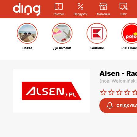
Газетки
Продукти
Магазини
Блог
Свята
До школи!
Kaufland
POLOmar
Alsen - Ra
(
пов. Wołomiński
СЛІДКУВ