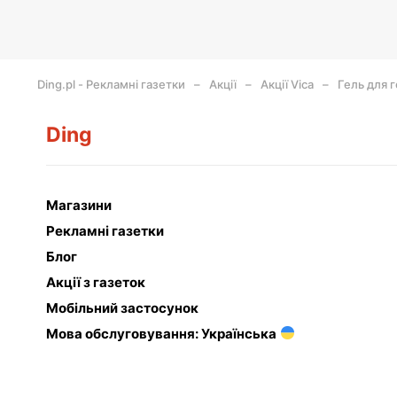
Ding.pl - Рекламні газетки
Акції
Акції Vica
Гель для г
Ding
Магазини
Рекламні газетки
Блог
Акції з газеток
Мобільний застосунок
Мова обслуговування: Українська