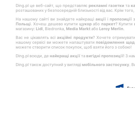
Ding.pl це веб-сайт, що представляє
рекламні газетки
та
к
розташованих у безпосередній близькості від вас. Крім того
На нашому сайті ви знайдете найкращі
акції
і
пропозиції
з
Польщі
. Хочеш дешево купити
цукор
або
паркет
? Купити
магазину:
Lіdl
, Bіedronka,
Medіa Markt
або
Leroy Merlіn
.
Вас не цікавлять всі
акційні продукти
? Хочете отримуват
нашому сервісі ви можете налаштувати
повідомлення щодо
можете створити список покупок, щоб взяти його з собою!
Ding.pl всюди, де
найкращі акції
та
вигідні пропозиції
! З на
Ding.pl також доступний у вигляді
мобільного застосунку
. 
Користування порталом означає згоду з умов
захищені.