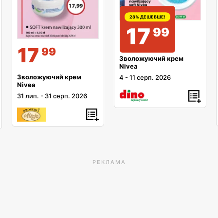
28% ДЕШЕВШЕ!
17
99
17
99
Зволожуючий крем
Nivea
Зволожуючий крем
4
-
11 серп. 2026
Nivea
31 лип.
-
31 серп. 2026
РЕКЛАМА