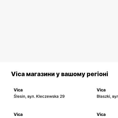
Vica магазини у вашому регіоні
Vica
Vica
Ślesin, вул. Kleczewska 29
Błaszki, ву
Vica
Vica