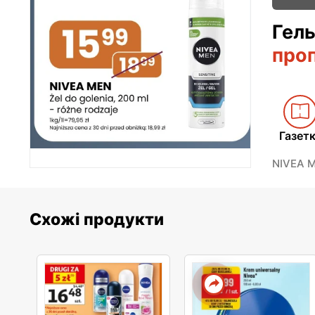
Гель
про
Газет
NIVEA ME
Схожі продукти