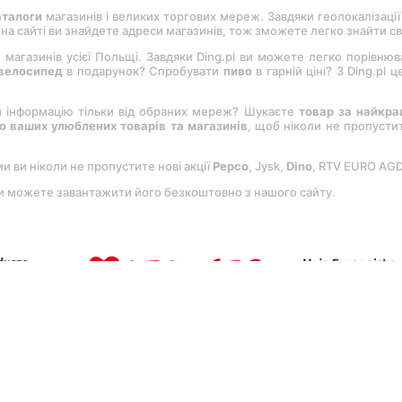
аталоги
магазинів і великих торгових мереж. Завдяки геолокалізації
, на сайті ви знайдете адреси магазинів, тож зможете легко знайти с
 магазинів усієї Польщі. Завдяки Ding.pl ви можете легко порівню
велосипед
в подарунок? Спробувати
пиво
в гарній ціні? З Ding.pl
и інформацію тільки від обраних мереж? Шукаєте
товар за найкр
 ваших улюблених товарів та магазинів
, щоб ніколи не пропуст
ми ви ніколи не пропустите нові акції
Pepco
, Jysk,
Dіno
, RTV EURO AG
Ви можете завантажити його безкоштовно з нашого сайту.
ами
Регламенту
та
Політика конфіденційності
.
Налаштування преф