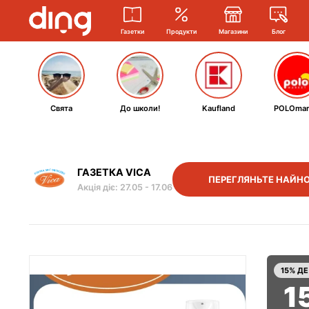
Газетки
Продукти
Магазини
Блог
Свята
До школи!
Kaufland
POLOmar
ГАЗЕТКА VICA
ПЕРЕГЛЯНЬТЕ НАЙНО
Акція діє
:
27.05
-
17.06
15% Д
1