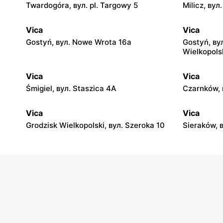
Twardogóra, вул. pl. Targowy 5
Milicz, вул
Vica
Vica
Gostyń, вул. Nowe Wrota 16a
Gostyń, ву
Wielkopols
Vica
Vica
Śmigiel, вул. Staszica 4A
Czarnków, 
Vica
Vica
Grodzisk Wielkopolski, вул. Szeroka 10
Sieraków, 