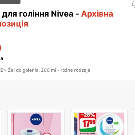
 для гоління Nivea
-
Архівна
позиція
ка
N Żel do golenia, 200 ml - różne rodzaje