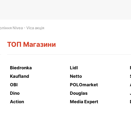
оління Nivea - Vica акція
ТОП Магазини
Biedronka
Lidl
Kaufland
Netto
OBI
POLOmarket
Dino
Douglas
Action
Media Expert