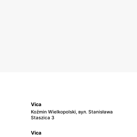
Vica
Koźmin Wielkopolski, вул. Stanisława
Staszica 3
Vica