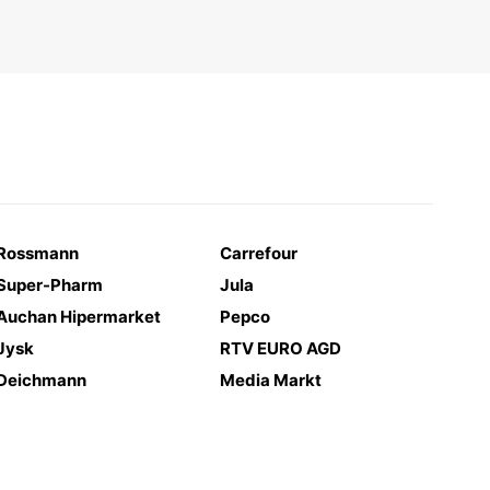
Rossmann
Carrefour
Super-Pharm
Jula
Auchan Hipermarket
Pepco
Jysk
RTV EURO AGD
Deichmann
Media Markt