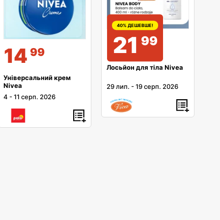
40% ДЕШЕВШЕ!
21
99
14
99
Лосьйон для тіла Nivea
Універсальний крем
Nivea
29 лип.
-
19 серп. 2026
4
-
11 серп. 2026