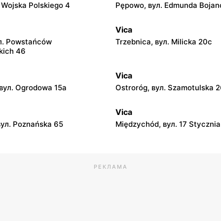
. Wojska Polskiego 4
Pępowo, вул. Edmunda Bojan
Vica
л. Powstańców
Trzebnica, вул. Milicka 20c
kich 46
Vica
вул. Ogrodowa 15a
Ostroróg, вул. Szamotulska 
Vica
вул. Poznańska 65
Międzychód, вул. 17 Stycznia
РЕКЛАМА