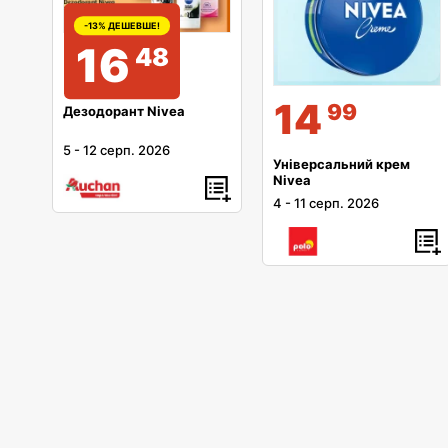
-13% ДЕШЕВШЕ!
16
48
14
99
Дезодорант Nivea
5
-
12 серп. 2026
Універсальний крем
Nivea
4
-
11 серп. 2026