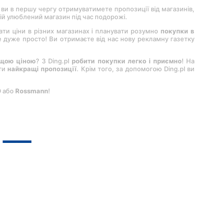
 ви в першу чергу отримуватимете пропозиції від магазинів,
вій улюблений магазин під час подорожі.
вати ціни в різних магазинах і планувати розумно
покупки в
 це дуже просто! Ви отримаєте від нас нову рекламну газетку
ащою ціною
? З Ding.pl
робити покупки легко і приємно
! На
ити
найкращі пропозиції
. Крім того, за допомогою Ding.pl ви
D або
Rossmann
!
еренцій
.
Copyright by
INTERIA.PL
1999-
2026
. Всі права