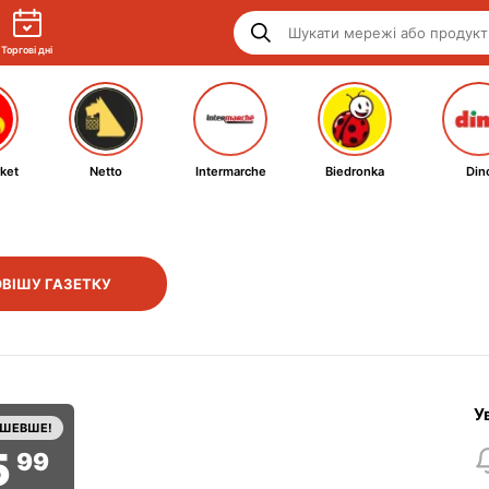
Торгові дні
ket
Netto
Intermarche
Biedronka
Din
ВІШУ ГАЗЕТКУ
У
ЕШЕВШЕ!
5
99