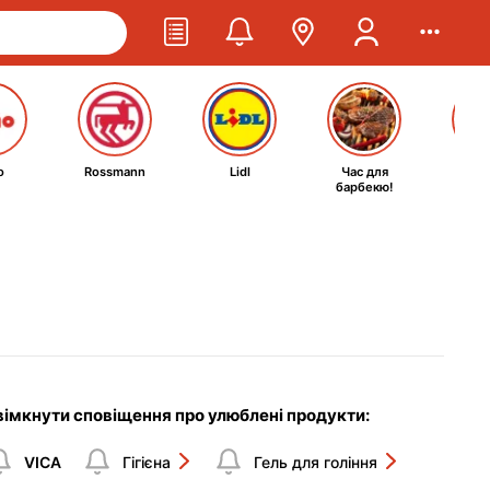
o
Rossmann
Lidl
Час для
Ta
барбекю!
kosm
вімкнути сповіщення про улюблені продукти:
VICA
Гігієна
Гель для гоління