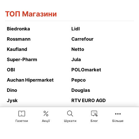
ТОП Магазини
Biedronka
Lidl
Rossmann
Carrefour
Kaufland
Netto
Super-Pharm
Jula
OBI
POLOmarket
Auchan Hipermarket
Pepco
Dino
Douglas
Jysk
RTV EURO AGD
Action
Media Expert
Deichmann
Media Markt
Газетки
Акції
Шукати
Блог
Більше