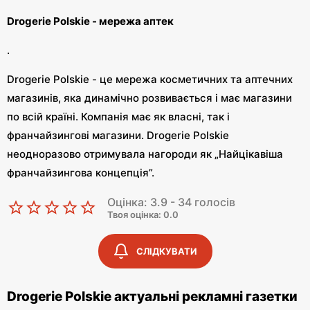
Drogerie Polskie - мережа аптек
.
Drogerie Polskie - це мережа косметичних та аптечних
магазинів, яка динамічно розвивається і має магазини
по всій країні. Компанія має як власні, так і
франчайзингові магазини. Drogerie Polskie
неодноразово отримувала нагороди як „Найцікавіша
франчайзингова концепція”.
Drogerie Polskie - це широкий асортимент
Оцінка: 3.9 - 34 голосів
Твоя оцінка: 0.0
косметичних засобів
.
СЛІДКУВАТИ
Drogerie Polskie має різноманітний асортимент
Drogerie Polskie актуальні рекламні газетки
косметики для макіяжу, а також косметики для