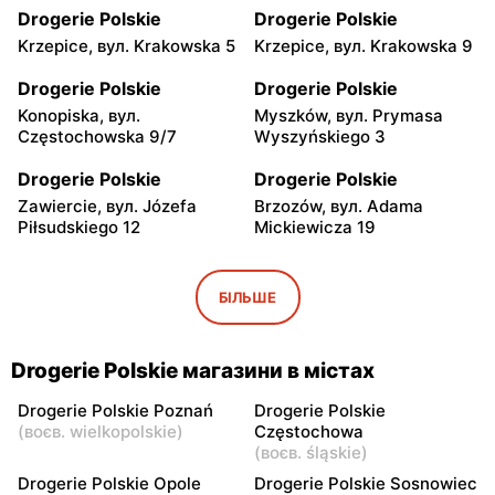
Drogerie Polskie
Drogerie Polskie
Krzepice, вул. Krakowska 5
Krzepice, вул. Krakowska 9
Drogerie Polskie
Drogerie Polskie
Konopiska, вул.
Myszków, вул. Prymasa
Częstochowska 9/7
Wyszyńskiego 3
Drogerie Polskie
Drogerie Polskie
Zawiercie, вул. Józefa
Brzozów, вул. Adama
Piłsudskiego 12
Mickiewicza 19
Drogerie Polskie
Drogerie Polskie
Zawiercie, вул. Ks.
Kochanowice, вул.
БІЛЬШЕ
Kardynała Stefana
Lubliniecka 2
Wyszyńskiego 1
Drogerie Polskie магазини в містах
Drogerie Polskie
Drogerie Polskie
Słomniki, вул. Proszowska 7
Siewierz, вул. plac
Drogerie Polskie Poznań
Drogerie Polskie
Strażacki 18
(
воєв. wielkopolskie
)
Częstochowa
(
воєв. śląskie
)
Drogerie Polskie
Drogerie Polskie
Drogerie Polskie Opole
Drogerie Polskie Sosnowiec