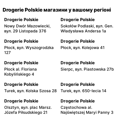
Drogerie Polskie магазини у вашому регіоні
Drogerie Polskie
Drogerie Polskie
Nowy Dwór Mazowiecki,
Sokołów Podlaski, вул. Gen.
вул. 29 Listopada 376
Władysława Andersa 1a
Drogerie Polskie
Drogerie Polskie
Płock, вул. Wyszogrodzka
Płock, вул. Kolejowa 41
127
Drogerie Polskie
Drogerie Polskie
Płock al. Floriana
Sierpc, вул. Piastowska 27b
Kobylińskiego 4
Drogerie Polskie
Drogerie Polskie
Turek, вул. Kolska Szosa 28
Turek, вул. 650-lecia 14
Drogerie Polskie
Drogerie Polskie
Olsztyn, вул. plac Marsz.
Częstochowa al.
Józefa Piłsudskiego 21
Najświętszej Maryi Panny 3