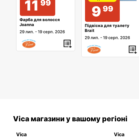
11
99
9
99
Фарба для волосся
Joanna
Підвіска для туалету
Brait
29 лип.
-
19 серп. 2026
29 лип.
-
19 серп. 2026
Vica магазини у вашому регіоні
Vica
Vica