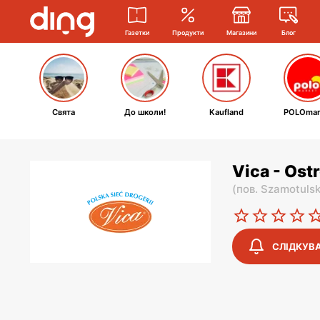
Газетки
Продукти
Магазини
Блог
Свята
До школи!
Kaufland
POLOmar
Vica - Ost
(
пов. Szamotulsk
СЛІДКУВ