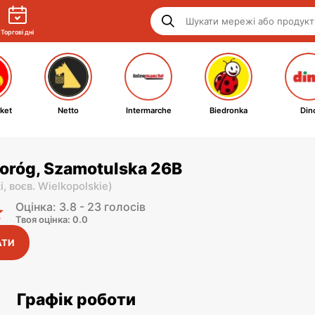
Торгові дні
ket
Netto
Intermarche
Biedronka
Din
roróg, Szamotulska 26B
i,
воєв. Wielkopolskie
)
Оцінка: 3.8 - 23 голосів
Твоя оцінка: 0.0
АТИ
Графік роботи