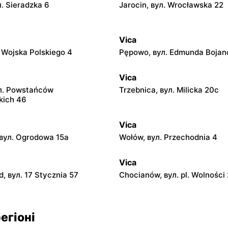
л. Sieradzka 6
Jarocin, вул. Wrocławska 22
Vica
. Wojska Polskiego 4
Pępowo, вул. Edmunda Bojan
Vica
л. Powstańców
Trzebnica, вул. Milicka 20c
kich 46
Vica
вул. Ogrodowa 15a
Wołów, вул. Przechodnia 4
Vica
, вул. 17 Stycznia 57
Chocianów, вул. pl. Wolności
егіоні