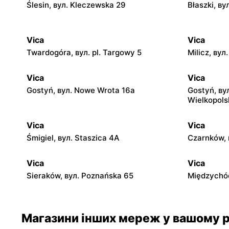
Ślesin, вул. Kleczewska 29
Błaszki, ву
Vica
Vica
Twardogóra, вул. pl. Targowy 5
Milicz, вул
Vica
Vica
Gostyń, вул. Nowe Wrota 16a
Gostyń, ву
Wielkopols
Vica
Vica
Śmigiel, вул. Staszica 4A
Czarnków, 
Vica
Vica
Sieraków, вул. Poznańska 65
Międzychód
Магазини інших мереж у вашому р