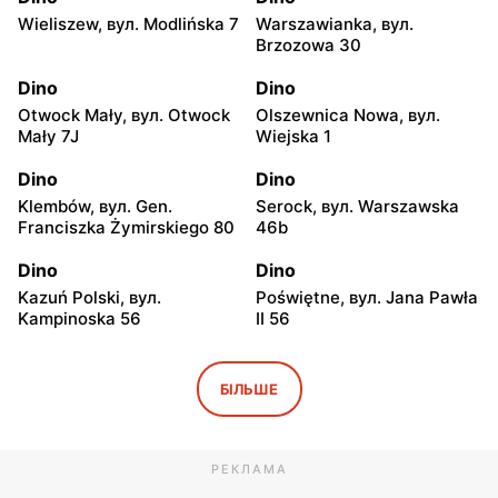
Wieliszew, вул. Modlińska 7
Warszawianka, вул.
Brzozowa 30
Dino
Dino
Otwock Mały, вул. Otwock
Olszewnica Nowa, вул.
Mały 7J
Wiejska 1
Dino
Dino
Klembów, вул. Gen.
Serock, вул. Warszawska
Franciszka Żymirskiego 80
46b
Dino
Dino
Kazuń Polski, вул.
Poświętne, вул. Jana Pawła
Kampinoska 56
II 56
Dino
Dino
Adamowizna, вул.
Bieniewice, вул. Błońska 52
БІЛЬШЕ
Adamowizna 100
Dino
Dino
РЕКЛАМА
Błonie, вул. Nowa Wieś 12c
Pomiechówek, вул.