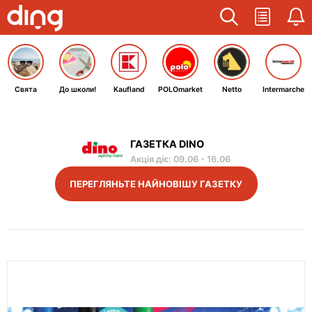
Свята
До школи!
Kaufland
POLOmarket
Netto
Intermarche
ГАЗЕТКА DINO
Акція діє
:
09.06
-
16.06
ПЕРЕГЛЯНЬТЕ НАЙНОВІШУ ГАЗЕТКУ