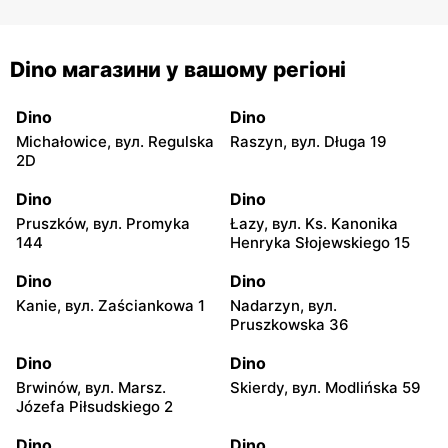
Dino магазини у вашому регіоні
Dino
Dino
Michałowice, вул. Regulska
Raszyn, вул. Długa 19
2D
Dino
Dino
Pruszków, вул. Promyka
Łazy, вул. Ks. Kanonika
144
Henryka Słojewskiego 15
Dino
Dino
Kanie, вул. Zaściankowa 1
Nadarzyn, вул.
Pruszkowska 36
Dino
Dino
Brwinów, вул. Marsz.
Skierdy, вул. Modlińska 59
Józefa Piłsudskiego 2
Dino
Dino