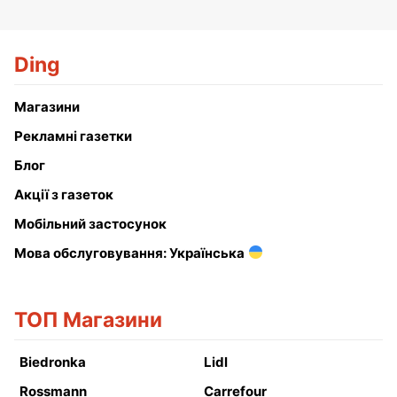
Ding
Магазини
Рекламні газетки
Блог
Акції з газеток
Мобільний застосунок
Мова обслуговування: Українська
ТОП Магазини
Biedronka
Lidl
Rossmann
Carrefour