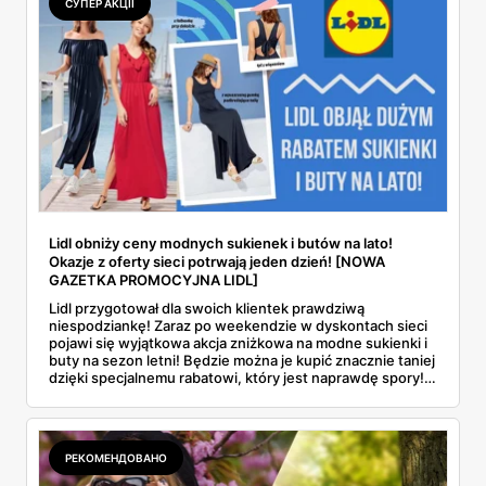
СУПЕР АКЦІЇ
Lidl obniży ceny modnych sukienek i butów na lato!
Okazje z oferty sieci potrwają jeden dzień! [NOWA
GAZETKA PROMOCYJNA LIDL]
Lidl przygotował dla swoich klientek prawdziwą
niespodziankę! Zaraz po weekendzie w dyskontach sieci
pojawi się wyjątkowa akcja zniżkowa na modne sukienki i
buty na sezon letni! Będzie można je kupić znacznie taniej
dzięki specjalnemu rabatowi, który jest naprawdę spory!
Dowiedz się, kiedy startuje oferta promocyjna i przekonaj
się, jak wyglądają przecenione rzeczy.
РЕКОМЕНДОВАНО