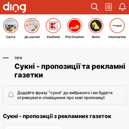
Свята
До школи!
Kaufland
POLOmarket
Netto
Intermarche
ТЕГИ
Сукні - пропозиції та рекламні
газетки
Додайте фразу "сукні" до вибраного і ви будете
отримувати сповіщення про нові пропозиції
Сукні - пропозиції з рекламних газеток