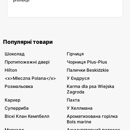
promocji!
Популярні товари
Шоколад
Гірчиця
Протипожежні двері
Чорниця Plus-Plus
Hilton
Палички Beskidzkie
<x>Mleczna Polana</x>
У Єндруся
Розмальовка
Karma dla psa Wiejska
Zagroda
Кархер
Пахта
Суперриба
У Хеллмана
Віскі Клан Кемпбелл
Ароматизована горілка
Bols marine
Меркадо
Акумуляторний пилосос