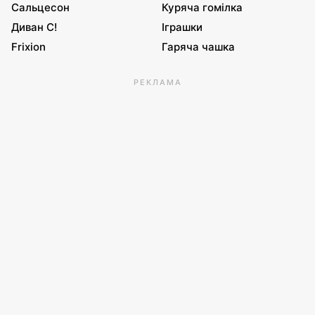
Сальцесон
Куряча гомілка
Диван С!
Іграшки
Frixion
Гаряча чашка
РЕКЛАМА