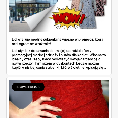
Lidl oferuje modne sukienki na wiosnę w promocji, która
robi ogromne wrażenie!
Lidl słynie z dodawania do swojej szerokiej oferty
promocyjnej modnej odzieży i butów dla kobiet. Wiosna to
idealny czas, żeby nieco odświeżyć swoją garderobę o
nowe rzeczy. Tym razem w dyskontach będzie można
kupić w niskiej cenie sukienki, które świetnie wpisują się
w aktualne trendy. Musisz wiedzieć, że zostały objęte
wyjątkową akcją zniżkową, która nie potrwa długo!
Dowiedz się więcej!
РЕКОМЕНДОВАНО