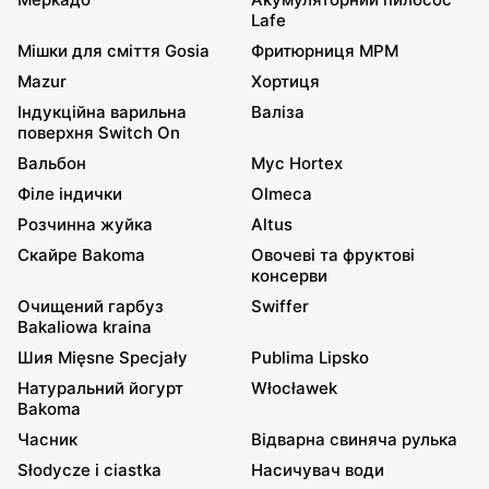
Lafe
Мішки для сміття Gosia
Фритюрниця MPM
Mazur
Хортиця
Індукційна варильна
Валіза
поверхня Switch On
Вальбон
Мус Hortex
Філе індички
Olmeca
Розчинна жуйка
Altus
Скайре Bakoma
Овочеві та фруктові
консерви
Очищений гарбуз
Swiffer
Bakaliowa kraina
Шия Mięsne Specjały
Publima Lipsko
Натуральний йогурт
Włocławek
Bakoma
Часник
Відварна свиняча рулька
Słodycze i ciastka
Насичувач води