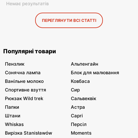
Немає результатів
ПЕРЕГЛЯНУТИ ВСІ СТАТТІ
Популярні товари
Пензлик
Альпенгайн
Сонячна лампа
Блок для малювання
Ванільне молоко
Ковбаса
Спортивне взуття
Сир
Рюкзак Wild trek
Сальвеквік
Папки
Астра
Штани
Capri
Whiskas
Персіл
Вирізка Stanisławów
Moments