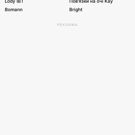
Lody IBT
Пов'язки на очі Kay
Bomann
Bright
РЕКЛАМА