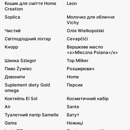
Кошик для сміття Home
Leon
Creation
Soplica
Молочко для обличчя
Vichy
Чистий
Олія Wielkopolski
Світлодіодний ліхтар
Cevapčići
Кнорр
Вершкове масло
<x>Mleczna Polana</x>
Шинка Szlagor
Top Milker
Пиво Żywiec
Розширювач
Дзвонити
Home
Suplement diety Gold
Персик
omega
Коктейль El Sol
Косметичний набір
Air
Sante
Туалетний папір Samelle
Батут
Gama
Ножиці