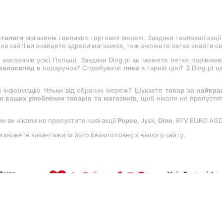
аталоги
магазинів і великих торгових мереж. Завдяки геолокалізації
, на сайті ви знайдете адреси магазинів, тож зможете легко знайти с
 магазинів усієї Польщі. Завдяки Ding.pl ви можете легко порівню
велосипед
в подарунок? Спробувати
пиво
в гарній ціні? З Ding.pl
и інформацію тільки від обраних мереж? Шукаєте
товар за найкр
 ваших улюблених товарів та магазинів
, щоб ніколи не пропуст
ми ви ніколи не пропустите нові акції
Pepco
, Jysk,
Dіno
, RTV EURO AG
Ви можете завантажити його безкоштовно з нашого сайту.