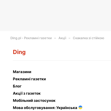
Ding.pl - Рекламні газетки
Акції
Скакалка зі стійкою
Ding
Магазини
Рекламні газетки
Блог
Акції з газеток
Мобільний застосунок
Мова обслуговування: Українська