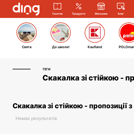
Газетки
Продукти
Магазини
Блог
Свята
До школи!
Kaufland
POLOmar
ТЕГИ
Скакалка зі стійкою - п
Скакалка зі стійкою - пропозиції 
Немає результатів