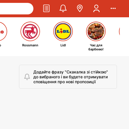
o
Rossmann
Lidl
Час для
Ta
барбекю!
kosm
Додайте фразу "Скакалка зі стійкою"
до вибраного і ви будете отримувати
сповіщення про нові пропозиції