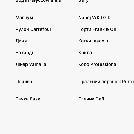
Вода Nałęczowianka
Батут
Магнум
Napój WK Dzik
Рулон Carrefour
Торти Frank & Oli
Диня
Котячі ласощі
Бакарді
Крила
Лікер Valhalla
Kobo Professional
Печиво
Пральний порошок Puro
Тачка Easy
Глечик Dafi