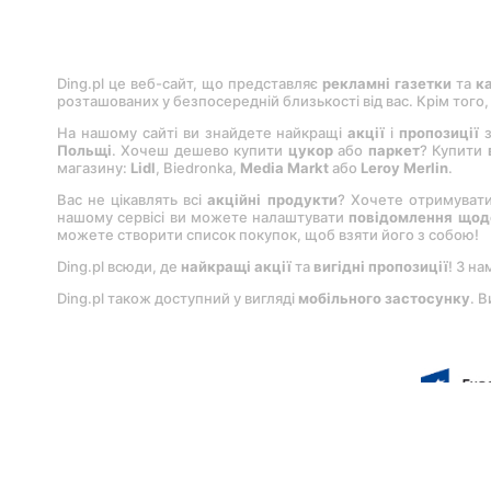
Ding.pl це веб-сайт, що представляє
рекламні газетки
та
к
розташованих у безпосередній близькості від вас. Крім того
На нашому сайті ви знайдете найкращі
акції
і
пропозиції
з
Польщі
. Хочеш дешево купити
цукор
або
паркет
? Купити
магазину:
Lіdl
, Bіedronka,
Medіa Markt
або
Leroy Merlіn
.
Вас не цікавлять всі
акційні продукти
? Хочете отримуват
нашому сервісі ви можете налаштувати
повідомлення щодо
можете створити список покупок, щоб взяти його з собою!
Ding.pl всюди, де
найкращі акції
та
вигідні пропозиції
! З на
Ding.pl також доступний у вигляді
мобільного застосунку
. 