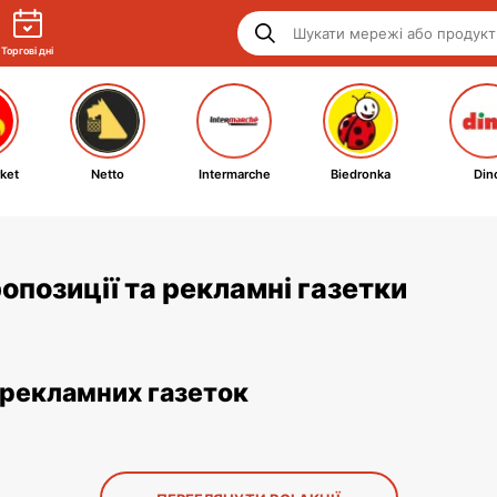
Торгові дні
ket
Netto
Intermarche
Biedronka
Din
ропозиції та рекламні газетки
з рекламних газеток