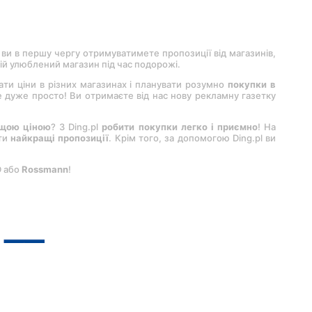
 ви в першу чергу отримуватимете пропозиції від магазинів,
вій улюблений магазин під час подорожі.
вати ціни в різних магазинах і планувати розумно
покупки в
 це дуже просто! Ви отримаєте від нас нову рекламну газетку
ащою ціною
? З Ding.pl
робити покупки легко і приємно
! На
ити
найкращі пропозиції
. Крім того, за допомогою Ding.pl ви
D або
Rossmann
!