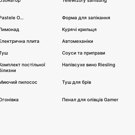
Озонатор
Telewizory samsung
Pastele O...
Форма для запікання
Лимонад
Курячі крильця
Електрична плита
Автомеханіки
Туш
Соуси та приправи
Комплект постільної
Напівсухе вино Riesling
білизни
Миючий пилосос
Туш для брів
Огонівка
Пенал для олівців Gamer