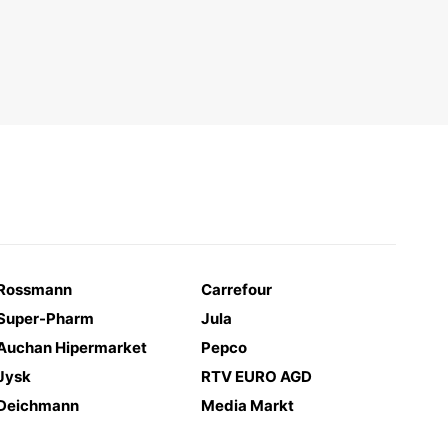
Rossmann
Carrefour
Super-Pharm
Jula
Auchan Hipermarket
Pepco
Jysk
RTV EURO AGD
Deichmann
Media Markt