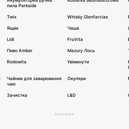
Акумуляторна ручна
Kosiarka akumulatorowa
пила Parkside
Twix
Whisky Glenfarclas
Ящик
Чаша
Lidl
FruVita
Пиво Amber
Mazury Лось
Rodowita
Увімкнути
x
Чайник для заварювання
Окуляри
чаю
Зачистка
L&D
РЕКЛАМА