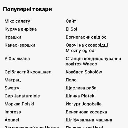
Популярні товари
Мікс салату
Сайт
Куряча вирізка
El Sol
Іграшки
Вогнегасник від ос
Какао-вершки
Овочі на сковорідці
Mroźny ogród
У Хеллмана
Станція кондиціонування
повітря Waeco
Сріблястий кроншнеп
Ковбаси Sokołów
Матрац
Поло
Swetry
Щаслива риба
Сир Janaturalnie
Шинка Płatek
Морква Polski
Йогурт Jogobella
Impress
Бензинова косарка
Aquael
Шліфувальна машина
Заморожений суп Hortex
Пензлик <x>Hard