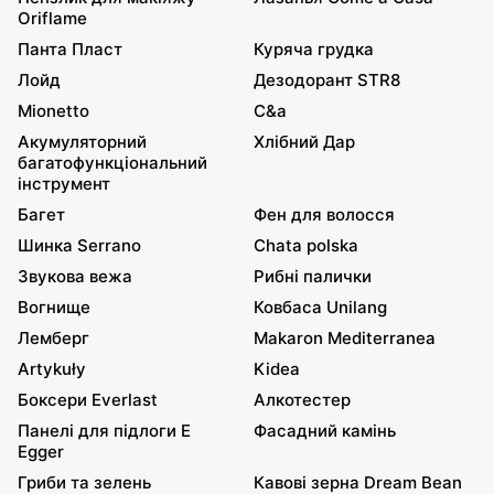
Oriflame
Панта Пласт
Куряча грудка
Лойд
Дезодорант STR8
Mionetto
C&a
Акумуляторний
Хлібний Дар
багатофункціональний
інструмент
Багет
Фен для волосся
Шинка Serrano
Chata polska
Звукова вежа
Рибні палички
Вогнище
Ковбаса Unilang
Лемберг
Makaron Mediterranea
Artykuły
Kidea
Боксери Everlast
Алкотестер
Панелі для підлоги E
Фасадний камінь
Egger
Гриби та зелень
Кавові зерна Dream Bean