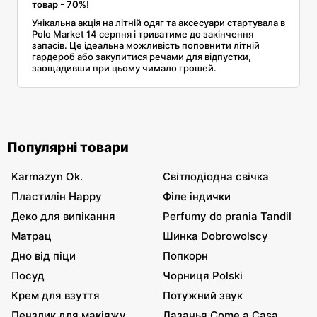
товар - 70%!
Унікальна акція на літній одяг та аксесуари стартувала в
Polo Market 14 серпня і триватиме до закінчення
запасів. Це ідеальна можливість поповнити літній
гардероб або закупитися речами для відпустки,
заощадивши при цьому чимало грошей.
Популярні товари
Karmazyn Ok.
Світлодіодна свічка
Пластилін Happy
Філе індички
Деко для випікання
Perfumy do prania Tandil
Матрац
Шинка Dobrowolscy
Дно від піци
Попкорн
Посуд
Чорниця Polski
Крем для взуття
Потужний звук
Пензлик для макіяжу
Лазанья Come a Casa