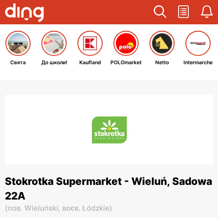
Свята
До школи!
Kaufland
POLOmarket
Netto
Intermarche
Stokrotka Supermarket - Wieluń, Sadowa
22A
(
пов. Wieluński,
воєв. Łódzkie
)