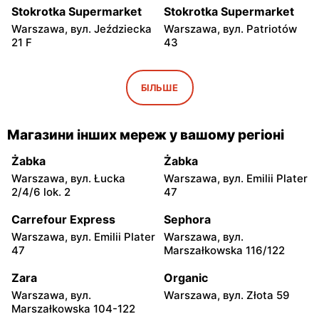
Stokrotka Supermarket
Stokrotka Supermarket
Warszawa, вул. Jeździecka
Warszawa, вул. Patriotów
21 F
43
Stokrotka Supermarket
Stokrotka Supermarket
Piaseczno, вул. Wojska
Józefów, вул. Polna 1B
БІЛЬШЕ
Polskiego 17
Stokrotka Supermarket
Stokrotka Supermarket
Магазини інших мереж у вашому регіоні
Otwock, вул. Tysiąclecia 77
Otwock, вул. Kupiecka 2
Żabka
Żabka
Stokrotka Supermarket
Stokrotka Supermarket
Warszawa, вул. Łucka
Warszawa, вул. Emilii Plater
Otwock, вул. Stefana
Karczew, вул. Gen. Andersa
2/4/6 lok. 2
47
Żeromskiego 19
1
Carrefour Express
Sephora
Stokrotka Supermarket
Stokrotka Supermarket
Warszawa, вул. Emilii Plater
Warszawa, вул.
Nowe Lipiny, вул. Szosa
Nowy Dwór Mazowiecki,
47
Marszałkowska 116/122
Jadowska 59A
вул. Wojska Polskiego 20
Zara
Organic
Stokrotka Supermarket
Stokrotka Supermarket
Warszawa, вул.
Warszawa, вул. Złota 59
Grodzisk Mazowiecki, вул.
Kołbiel, вул. 1 Maja 12
Marszałkowska 104-122