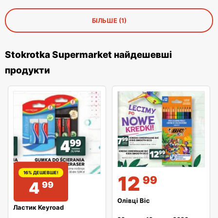
БІЛЬШЕ (1)
Stokrotka Supermarket найдешевші
продукти
16% ДЕШЕВШЕ!
12
99
4
99
Олівці Bic
Ластик Keyroad