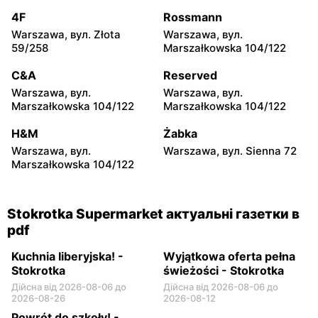
Henryka Sienkiewicza
46/50
4F
Rossmann
Warszawa, вул. Złota
Warszawa, вул.
Stokrotka Supermarket
Stokrotka Supermarket
59/258
Marszałkowska 104/122
Sobienie-Jeziory, вул.
Belsk Duży, вул. Tomasza
Piwonińska 46
Nocznickiego 4
C&A
Reserved
Warszawa, вул.
Warszawa, вул.
Stokrotka Supermarket
Stokrotka Supermarket
Marszałkowska 104/122
Marszałkowska 104/122
Wyszków, вул. Gen. Józefa
Warka, вул. Puławska 4
Sowińskiego 64
H&M
Żabka
Warszawa, вул.
Warszawa, вул. Sienna 72
Stokrotka Supermarket
Stokrotka Supermarket
Marszałkowska 104/122
Pułtusk, вул. Ignacego
Garwolin, вул. Kościuszki
Daszyńskiego 11
49
Stokrotka Supermarket актуальні газетки в
pdf
Kuchnia Iiberyjska! -
Wyjątkowa oferta pełna
Stokrotka
świeżości - Stokrotka
Дійсна від 2026-08-06 до
Дійсна від 2026-08-06 до
2026-08-26
2026-08-12
Powrót do szkoły! -