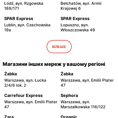
Łódź, вул. Rzgowska
Bełchatów, вул. Armii
169/171
Krajowej 6
SPAR Express
SPAR Express
Lublin, вул. Czechowska
Łopuszno, вул.
19a
Włoszczowska 49
SPAR Express
SPAR Express
Grzegorzew, вул.
Nowy Ciechocinek, вул.
БІЛЬШЕ
Autostrada 5
Nowy Ciechocinek 10c
SPAR Express
SPAR Express
Магазини інших мереж у вашому регіоні
Odolion, вул. Szosa
Ostróda, вул. Szosa
Ciechocińska 1
Elbląska 13
Żabka
Żabka
Warszawa, вул. Łucka
Warszawa, вул. Emilii Plater
SPAR Express
SPAR Express
2/4/6 lok. 2
47
Tarnobrzeg, вул. Jana
Inowrocław, вул. Toruńska
Słomki 2C
50
Carrefour Express
Sephora
Warszawa, вул. Emilii Plater
Warszawa, вул.
SPAR Express
SPAR Express
47
Marszałkowska 116/122
Janikowo, вул. Balice 3
Grudziądz, вул.
Warszawska 31
Zara
Organic