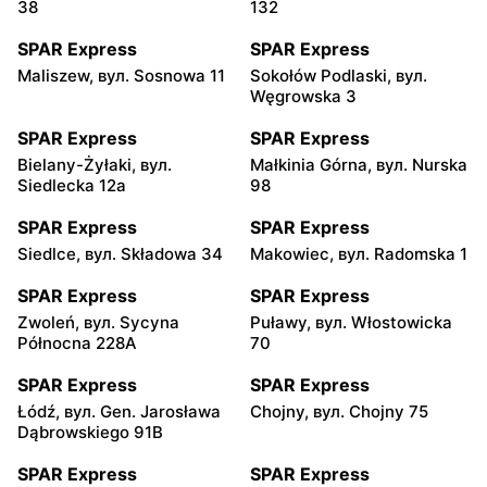
38
132
SPAR Express
SPAR Express
Maliszew, вул. Sosnowa 11
Sokołów Podlaski, вул.
Węgrowska 3
SPAR Express
SPAR Express
Bielany-Żyłaki, вул.
Małkinia Górna, вул. Nurska
Siedlecka 12a
98
SPAR Express
SPAR Express
Siedlce, вул. Składowa 34
Makowiec, вул. Radomska 1
SPAR Express
SPAR Express
Zwoleń, вул. Sycyna
Puławy, вул. Włostowicka
Północna 228A
70
SPAR Express
SPAR Express
Łódź, вул. Gen. Jarosława
Chojny, вул. Chojny 75
Dąbrowskiego 91B
SPAR Express
SPAR Express