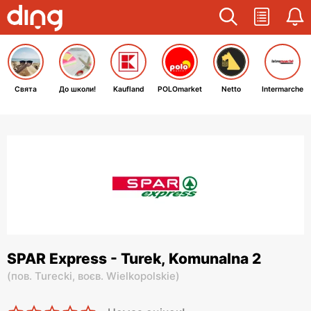
Свята
До школи!
Kaufland
POLOmarket
Netto
Intermarche
SPAR Express - Turek, Komunalna 2
(
пов. Turecki,
воєв. Wielkopolskie
)