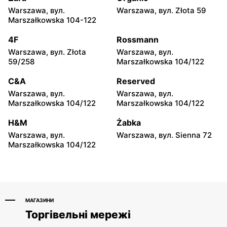
Warszawa, вул.
Warszawa, вул. Złota 59
SPAR Express
SPAR Express
Marszałkowska 104-122
Częstochowa, вул. Dębowa
Częstochowa, вул.
30/32
Bohaterów Katynia 147
4F
Rossmann
Warszawa, вул. Złota
Warszawa, вул.
SPAR Express
SPAR Express
59/258
Marszałkowska 104/122
Rataje Karskie, вул. Rataje
Szczucin, вул. 3 Maja 2
Karskie 19A
C&A
Reserved
Warszawa, вул.
Warszawa, вул.
SPAR Express
SPAR Express
Marszałkowska 104/122
Marszałkowska 104/122
Rększowice, вул.
Świecie, вул. Chełmińska
Jarzębinowa 16
22
H&M
Żabka
Warszawa, вул.
Warszawa, вул. Sienna 72
SPAR Express
SPAR Express
Marszałkowska 104/122
Celiny, вул. Celiny 72a
Osielsko, вул. Fregaty 2
МАГАЗИНИ
Торгівельні мережі