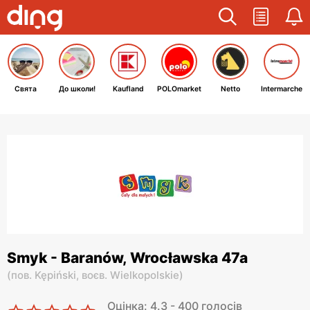
Свята
До школи!
Kaufland
POLOmarket
Netto
Intermarche
Smyk - Baranów, Wrocławska 47a
(
пов. Kępiński,
воєв. Wielkopolskie
)
Оцінка: 4.3 - 400 голосів