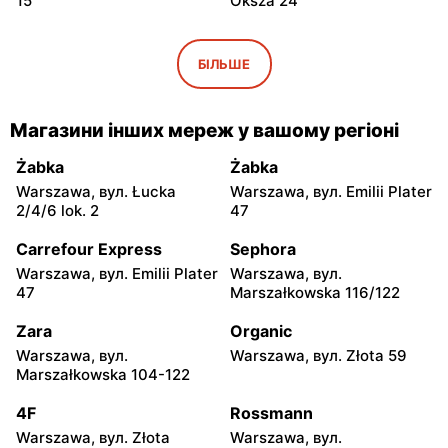
15
Oksza 24
Smyk
Smyk
Warszawa, вул. Malborska
Warszawa, вул. Światowida
БІЛЬШЕ
39
17
Smyk
Smyk
Магазини інших мереж у вашому регіоні
Babice Nowe, вул.
Warszawa, вул. Jana Pawła
Warszawska 193
II 82
Żabka
Żabka
Warszawa, вул. Łucka
Warszawa, вул. Emilii Plater
Smyk
Smyk
2/4/6 lok. 2
47
Pruszków, вул. Henryka
Stara Iwiczna, вул. Nowa 4
Sienkiewicza 19
Carrefour Express
Sephora
Warszawa, вул. Emilii Plater
Warszawa, вул.
Smyk
Smyk
47
Marszałkowska 116/122
Wołomin, вул. Geodetów 2
Otwock, вул. Płk. Ryszarda
Kuklińskiego 1
Zara
Organic
Warszawa, вул.
Warszawa, вул. Złota 59
Smyk
Smyk
Marszałkowska 104-122
Grodzisk Mazowiecki, вул.
Nowy Dwór Mazowiecki,
Henryka Sienkiewicza 46
вул. Warszawska 36
4F
Rossmann
Warszawa, вул. Złota
Warszawa, вул.