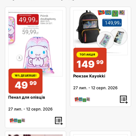
ТОП АКЦІЯ
149
99
Рюкзак Kayokki
16% ДЕШЕВШЕ!
49
99
27 лип.
-
12 серп. 2026
Пенал для олівців
27 лип.
-
12 серп. 2026