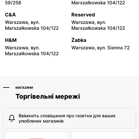
Smyk
Smyk
59/258
Marszałkowska 104/122
Mińsk Mazowiecki, вул.
Grójec, вул. Armii Krajowej
Warszawska 63A
50
C&A
Reserved
Warszawa, вул.
Warszawa, вул.
Smyk
Smyk
Marszałkowska 104/122
Marszałkowska 104/122
Sochaczew, вул.
Płońsk, вул. Młodzieżowa
Warszawska 119
28
H&M
Żabka
Warszawa, вул.
Warszawa, вул. Sienna 72
Smyk
Smyk
Marszałkowska 104/122
Łowicz, вул. Władysława
Ciechanów, вул. Henryka
Broniewskiego 11
Sienkiewicza 8
МАГАЗИНИ
Торгівельні мережі
Ввімкніть сповіщення про газетки для ваших
улюблених магазинів