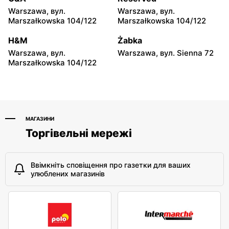
Samanta
Samanta
Warszawa, вул.
Warszawa, вул.
Puławy, вул. Wojska
Łomża, вул. Zawadzka 30
Marszałkowska 104/122
Marszałkowska 104/122
Polskiego 11
H&M
Żabka
Samanta
Samanta
Warszawa, вул.
Warszawa, вул. Sienna 72
Włocławek, вул.
Biała Podlaska, вул.
Marszałkowska 104/122
Rzemieślnicza 1
Sidorska 2k
МАГАЗИНИ
Торгівельні мережі
Ввімкніть сповіщення про газетки для ваших
улюблених магазинів