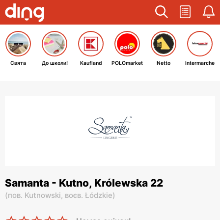
Свята
До школи!
Kaufland
POLOmarket
Netto
Intermarche
Samanta - Kutno, Królewska 22
(
пов. Kutnowski,
воєв. Łódzkie
)