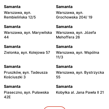
Samanta
Samanta
Warszawa, вул.
Warszawa, вул.
Rembielińska 12/5
Grochowska 204/ 19
Samanta
Samanta
Warszawa, вул. Marywilska
Warszawa, вул. Józefa
44
Mehoffera 26
Samanta
Samanta
Zielonka, вул. Kolejowa 57
Warszawa, вул. Wspólna
11/3
Samanta
Samanta
Pruszków, вул. Tadeusza
Warszawa, вул. Bystrzycka
Kościuszki 3
55
Samanta
Samanta
Piaseczno, вул. Puławska
Kobyłka al. Jana Pawła II 21
42E
Samanta
Samanta