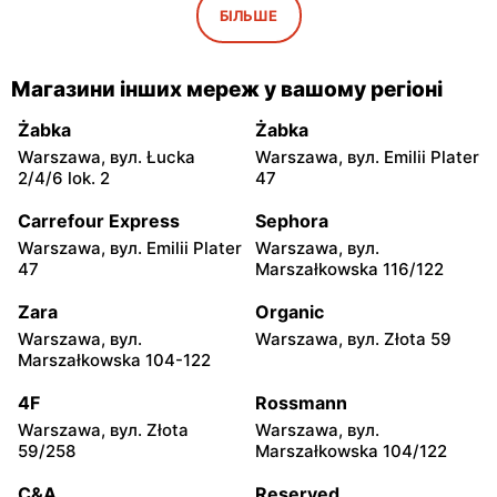
Legionowo, вул. Marsz.
Wołomin, вул. Wileńska 32
БІЛЬШЕ
Józefa Piłsudskiego 7
Samanta
Samanta
Магазини інших мереж у вашому регіоні
Nowy Dwór Mazowiecki,
Grodzisk Mazowiecki, вул.
вул. Modlińska 1A/42
11 Listopada 2
Żabka
Żabka
Warszawa, вул. Łucka
Warszawa, вул. Emilii Plater
Samanta
Samanta
2/4/6 lok. 2
47
Mińsk Mazowiecki, вул.
Mińsk Mazowiecki, вул.
Konstytucji 3 Maja 3
Warszawska 63a
Carrefour Express
Sephora
Warszawa, вул. Emilii Plater
Warszawa, вул.
Samanta
Samanta
47
Marszałkowska 116/122
Skierniewice, вул. Rynek 35
Łowicz, вул. Zduńska 45/47
Zara
Organic
Samanta
Samanta
Warszawa, вул.
Warszawa, вул. Złota 59
Siedlce, вул. Biskupa
Radom, вул. Stefana
Marszałkowska 104-122
Ignacego Świrskiego 46
Żeromskiego 11
4F
Rossmann
Samanta
Samanta
Warszawa, вул. Złota
Warszawa, вул.
Radom, вул. Stanisława
Mława, вул. Wigury 4D
59/258
Marszałkowska 104/122
Moniuszki 21 /1
C&A
Reserved