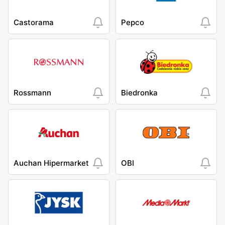
Castorama
Pepco
Rossmann
Biedronka
Auchan Hipermarket
OBI