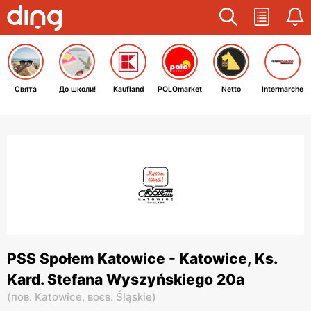
Свята
До школи!
Kaufland
POLOmarket
Netto
Intermarche
PSS Społem Katowice - Katowice, Ks.
Kard. Stefana Wyszyńskiego 20a
(
пов. Katowice,
воєв. Śląskie
)