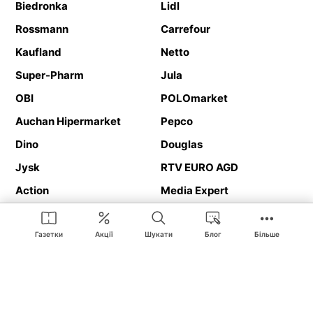
Biedronka
Lidl
Rossmann
Carrefour
Kaufland
Netto
Super-Pharm
Jula
OBI
POLOmarket
Auchan Hipermarket
Pepco
Dino
Douglas
Jysk
RTV EURO AGD
Action
Media Expert
Deichmann
Media Markt
Газетки
Акції
Шукати
Блог
Більше
Ding.pl це веб-сайт, що представляє
рекламні газетки
та
каталоги
магазинів і великих торгових мереж. Завдяки
геолокалізації ви в першу чергу отримуватимете пропозиції від
магазинів, розташованих у безпосередній близькості від вас.
Крім того, на сайті ви знайдете адреси магазинів, тож зможете
легко знайти свій улюблений магазин під час подорожі.