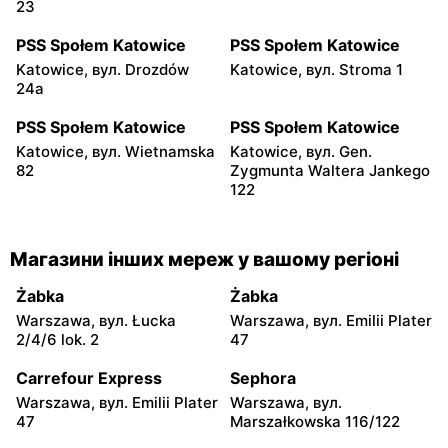
23
PSS Społem Katowice
PSS Społem Katowice
Katowice, вул. Drozdów
Katowice, вул. Stroma 1
24a
PSS Społem Katowice
PSS Społem Katowice
Katowice, вул. Wietnamska
Katowice, вул. Gen.
82
Zygmunta Waltera Jankego
122
Магазини інших мереж у вашому регіоні
Żabka
Żabka
Warszawa, вул. Łucka
Warszawa, вул. Emilii Plater
2/4/6 lok. 2
47
Carrefour Express
Sephora
Warszawa, вул. Emilii Plater
Warszawa, вул.
47
Marszałkowska 116/122