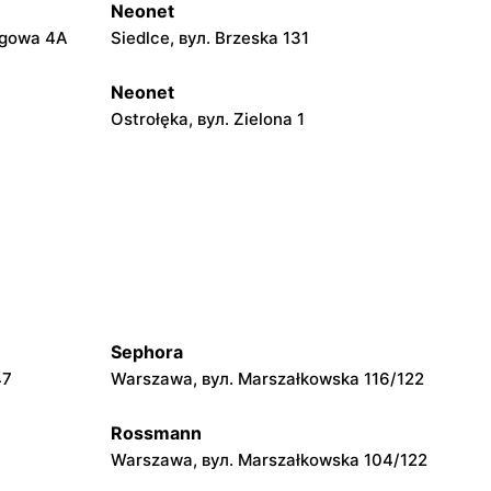
Neonet
rgowa 4A
Siedlce, вул. Brzeska 131
Neonet
Ostrołęka, вул. Zielona 1
Neonet
o 35
Opoczno, вул. Dworcowa 1A
Neonet
ja 9
Łódź, вул. Jana Kilińskiego 298
Sephora
47
Warszawa, вул. Marszałkowska 116/122
Neonet
 11B
Łomża al. Józefa Piłsudskiego 121
Rossmann
Warszawa, вул. Marszałkowska 104/122