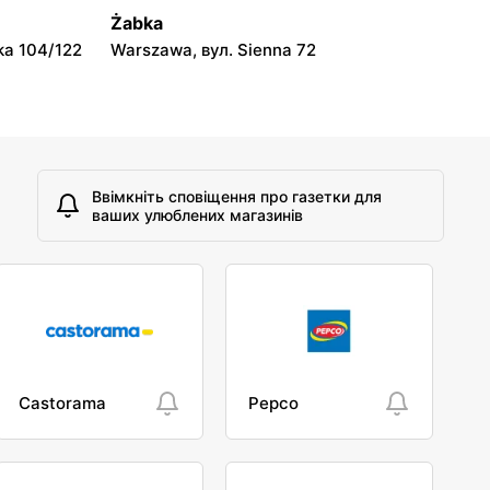
Neonet
Żabka
10
Lubartów, вул. Lubelska 95b
ka 104/122
Warszawa, вул. Sienna 72
Ввімкніть сповіщення про газетки для
ваших улюблених магазинів
Castorama
Pepco