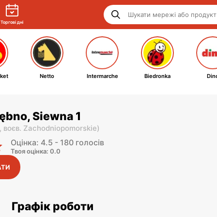
Торгові дні
ket
Netto
Intermarche
Biedronka
Din
ębno, Siewna 1
,
воєв. Zachodniopomorskie
)
Оцінка: 4.5 - 180 голосів
Твоя оцінка: 0.0
АТИ
Графік роботи