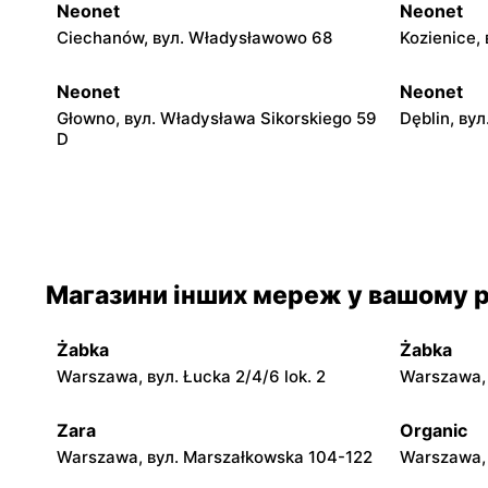
Neonet
Neonet
Ciechanów, вул. Władysławowo 68
Kozienice, 
Neonet
Neonet
Głowno, вул. Władysława Sikorskiego 59
Dęblin, ву
D
Neonet
Neonet
Tomaszów Mazowiecki, вул. Jana Pawła
Gostynin, 
II 22
Магазини інших мереж у вашому р
Neonet
Neonet
Kutno, вул. Żwirki i Wigury 4a
Chorzele, 
2
Żabka
Żabka
Warszawa, вул. Łucka 2/4/6 lok. 2
Warszawa, в
Neonet
Neonet
Radzyń Podlaski, вул. Stefana
Międzyrzec
Zara
Organic
Kardynała Wyszyńskiego 4
Warszawa, вул. Marszałkowska 104-122
Warszawa, 