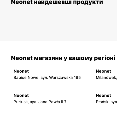
Neonet найдешевші продукти
Neonet магазини у вашому регіоні
Neonet
Neonet
Babice Nowe, вул. Warszawska 195
Milanówek,
Neonet
Neonet
Pułtusk, вул. Jana Pawła II 7
Płońsk, ву