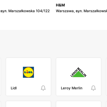
Neonet
H&M
ул. Romualda Traugutta 20
Włocławek, вул. Cmentarna 
вул. Marszałkowska 104/122
Warszawa, вул. Marszałkows
Lidl
Leroy Merlin