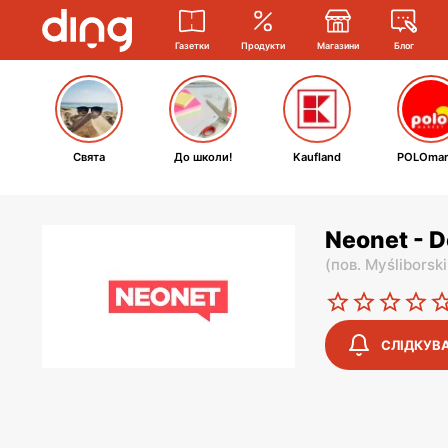
Газетки
Продукти
Магазини
Блог
Свята
До школи!
Kaufland
POLOmar
Neonet - D
(
пов. Myśliborski
СЛІДКУВ