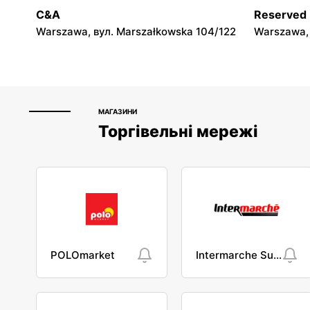
Neonet
Neonet
C&A
Reserved
Siemiatycze, вул. Tadeusza Kościuszki 2
Nidzica, в
Warszawa, вул. Marszałkowska 104/122
Warszawa, 
МАГАЗИНИ
Торгівельні мережі
POLOmarket
Intermarche Super