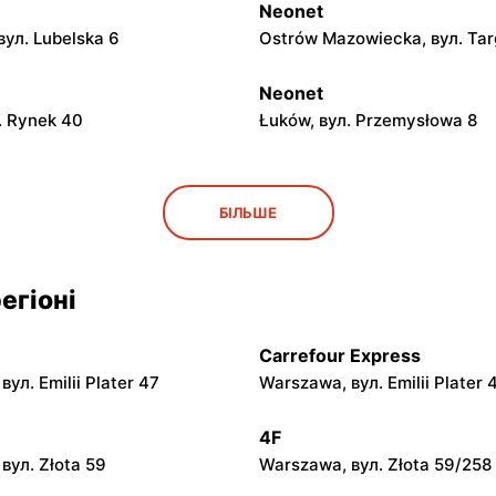
Neonet
вул. Lubelska 6
Ostrów Mazowiecka, вул. Ta
Neonet
л. Rynek 40
Łuków, вул. Przemysłowa 8
Neonet
БІЛЬШЕ
вул. Zamkowa 29a
Mława al. Józefa Piłsudskieg
егіоні
Neonet
вул. Zygmunta Padlewskiego
Sierpc, вул. Konstytucji 3 Ma
Carrefour Express
ул. Emilii Plater 47
Warszawa, вул. Emilii Plater 
Neonet
 Podlaski, вул. Targowa 8
Działdowo, вул. Męczenników
4F
вул. Złota 59
Warszawa, вул. Złota 59/258