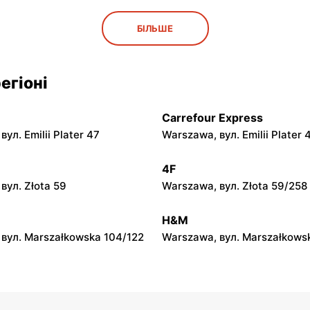
py
moje sklepy
БІЛЬШЕ
ул. Rynek 30
Gorzyce, вул. Szkolna 44
py
moje sklepy
егіоні
л. Zalesie 77
Kazimierza Wielka, вул. Kole
Carrefour Express
py
moje sklepy
ул. Emilii Plater 47
Warszawa, вул. Emilii Plater 
вул. Gumniska 157C
Iwierzyce, вул. Iwierzyce 152
4F
py
moje sklepy
вул. Złota 59
Warszawa, вул. Złota 59/258
ул. Pełkińska 147
Niebylec, вул. Niebylec 139
H&M
вул. Marszałkowska 104/122
Warszawa, вул. Marszałkows