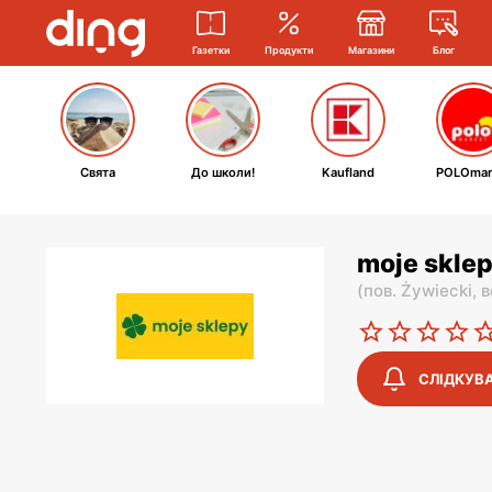
Газетки
Продукти
Магазини
Блог
Свята
До школи!
Kaufland
POLOmar
moje sklep
(
пов. Żywiecki,
в
СЛІДКУВ