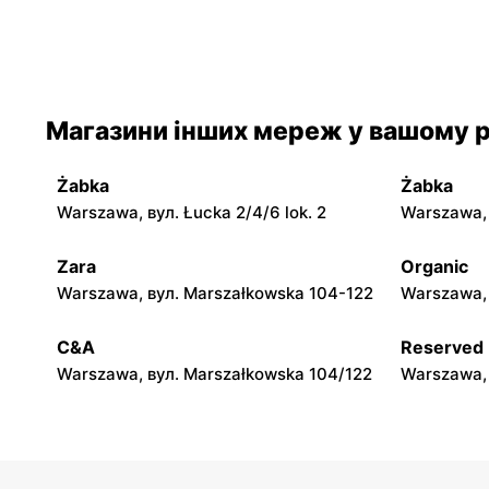
moje sklepy
moje skle
Iwaniska, вул. Ujazdowska 5
Bogoria, в
moje sklepy
moje skle
Магазини інших мереж у вашому р
Jadachy, вул. Jadachy 111
Jeżowe, ву
Żabka
Żabka
moje sklepy
moje skle
Warszawa, вул. Łucka 2/4/6 lok. 2
Warszawa, в
Górki, вул. Górki 71
Gumniska, 
Zara
Organic
moje sklepy
moje skle
Warszawa, вул. Marszałkowska 104-122
Warszawa, 
Hyżne, вул. Hyżne 100
Jarosław, в
C&A
Reserved
Warszawa, вул. Marszałkowska 104/122
Warszawa, 