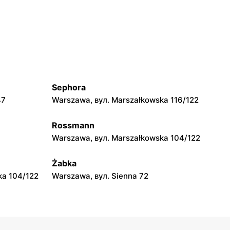
moje sklepy
Grębów, вул. Wydrza 180
moje sklepy
jowa 15
Kamień, вул. Błonie 23
Sephora
moje sklepy
47
Warszawa, вул. Marszałkowska 116/122
A
Tczew, вул. Franciszka Żwirki 61
Rossmann
moje sklepy
Warszawa, вул. Marszałkowska 104/122
Opole, вул. Grudzicka 45
Żabka
ka 104/122
Warszawa, вул. Sienna 72