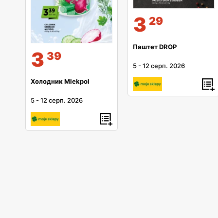
3
29
Паштет DROP
3
39
5
-
12 серп. 2026
Холодник Mlekpol
5
-
12 серп. 2026