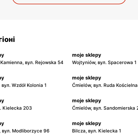
іоні
py
moje sklepy
Kamienna, вул. Rejowska 54
Wojtyniów, вул. Spacerowa 1
py
moje sklepy
 вул. Wzdół Kolonia 1
Ćmielów, вул. Ruda Kościeln
py
moje sklepy
л. Kielecka 203
Ćmielów, вул. Sandomierska
py
moje sklepy
 вул. Modliborzyce 96
Bilcza, вул. Kielecka 1