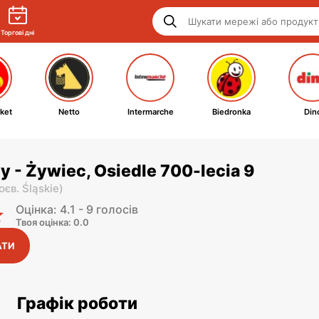
Торгові дні
ket
Netto
Intermarche
Biedronka
Din
y - Żywiec, Osiedle 700-lecia 9
оєв. Śląskie
)
Оцінка: 4.1 - 9 голосів
Твоя оцінка: 0.0
АТИ
Графік роботи