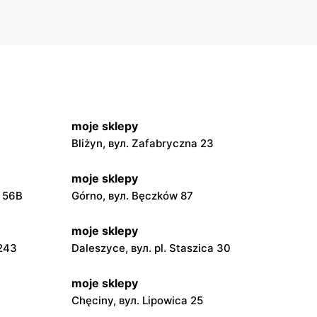
moje sklepy
Bliżyn, вул. Zafabryczna 23
moje sklepy
a 56B
Górno, вул. Bęczków 87
moje sklepy
 243
Daleszyce, вул. pl. Staszica 30
moje sklepy
Chęciny, вул. Lipowica 25