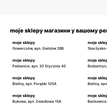
moje sklepy магазини у вашому рег
moje sklepy
moje skle
Gowarczów, вул. Giełzów 28B
Skarżysko-
moje sklepy
moje skle
Pabianice, вул. 20 Stycznia 40
Bodzentyn,
moje sklepy
moje skle
Bieliny, вул. Porąbki 105A
Bieliny, ву
moje sklepy
moje skle
Bukowa, вул. Osiedlowa 15A
Baćkowice,