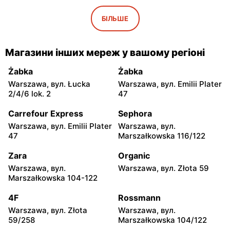
moje sklepy
moje sklepy
Iwaniska, вул. Ujazdowska
Bogoria, вул. Rynek 30
БІЛЬШЕ
5
moje sklepy
moje sklepy
Магазини інших мереж у вашому регіоні
Gorzyce, вул. Szkolna 44
Grębów, вул. Wydrza 180
Żabka
Żabka
moje sklepy
moje sklepy
Warszawa, вул. Łucka
Warszawa, вул. Emilii Plater
Jadachy, вул. Jadachy 111
Jeżowe, вул. Zalesie 77
2/4/6 lok. 2
47
moje sklepy
moje sklepy
Carrefour Express
Sephora
Kazimierza Wielka, вул.
Kamień, вул. Błonie 23
Warszawa, вул. Emilii Plater
Warszawa, вул.
Kolejowa 15
47
Marszałkowska 116/122
moje sklepy
moje sklepy
Zara
Organic
Górki, вул. Górki 71
Gumniska, вул. Gumniska
Warszawa, вул.
Warszawa, вул. Złota 59
157C
Marszałkowska 104-122
moje sklepy
moje sklepy
4F
Rossmann
Iwierzyce, вул. Iwierzyce
Tczew, вул. Franciszka
Warszawa, вул. Złota
Warszawa, вул.
152A
Żwirki 61
59/258
Marszałkowska 104/122