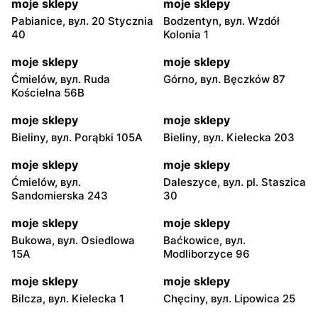
moje sklepy
moje sklepy
Pabianice, вул. 20 Stycznia
Bodzentyn, вул. Wzdół
40
Kolonia 1
moje sklepy
moje sklepy
Ćmielów, вул. Ruda
Górno, вул. Bęczków 87
Kościelna 56B
moje sklepy
moje sklepy
Bieliny, вул. Porąbki 105A
Bieliny, вул. Kielecka 203
moje sklepy
moje sklepy
Ćmielów, вул.
Daleszyce, вул. pl. Staszica
Sandomierska 243
30
moje sklepy
moje sklepy
Bukowa, вул. Osiedlowa
Baćkowice, вул.
15A
Modliborzyce 96
moje sklepy
moje sklepy
Bilcza, вул. Kielecka 1
Chęciny, вул. Lipowica 25