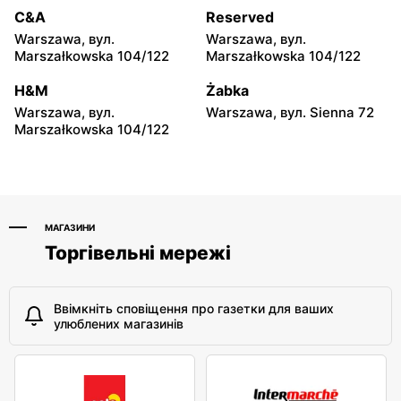
moje sklepy
moje sklepy
C&A
Reserved
Hyżne, вул. Hyżne 100
Jarosław, вул. Pełkińska
Warszawa, вул.
Warszawa, вул.
147
Marszałkowska 104/122
Marszałkowska 104/122
moje sklepy
moje sklepy
H&M
Żabka
Niebylec, вул. Niebylec 139
Opole, вул. Grudzicka 45
Warszawa, вул.
Warszawa, вул. Sienna 72
Marszałkowska 104/122
МАГАЗИНИ
Торгівельні мережі
Ввімкніть сповіщення про газетки для ваших
улюблених магазинів