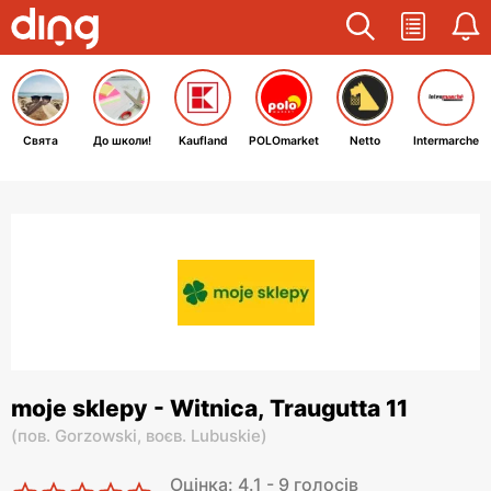
Свята
До школи!
Kaufland
POLOmarket
Netto
Intermarche
moje sklepy - Witnica, Traugutta 11
(
пов. Gorzowski,
воєв. Lubuskie
)
Оцінка: 4.1 - 9 голосів