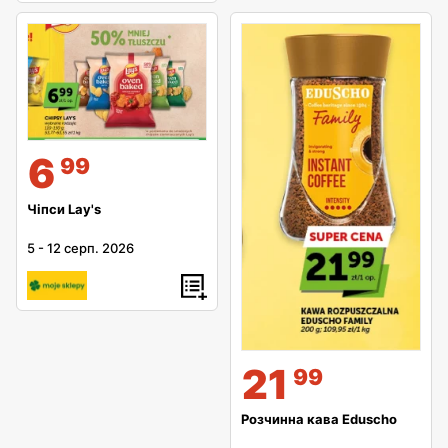
6
99
Чіпси Lay's
5
-
12 серп. 2026
21
99
Розчинна кава Eduscho