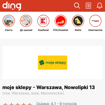
Свята
До школи!
Kaufland
POLOmarket
Netto
Intermarche
moje sklepy - Warszawa, Nowolipki 13
(
пов. Warszawa,
воєв. Mazowieckie
)
Оцінка: 4.1 - 9 голосів