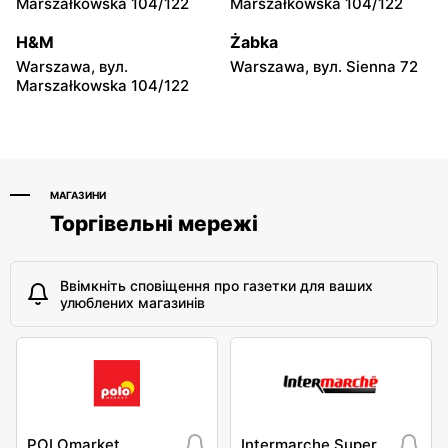
147
Marszałkowska 104/122
Marszałkowska 104/122
moje sklepy
moje sklepy
H&M
Żabka
Niebylec, вул. Niebylec 139
Opole, вул. Grudzicka 45
Warszawa, вул.
Warszawa, вул. Sienna 72
Marszałkowska 104/122
МАГАЗИНИ
Торгівельні мережі
Ввімкніть сповіщення про газетки для ваших
улюблених магазинів
POLOmarket
Intermarche Super