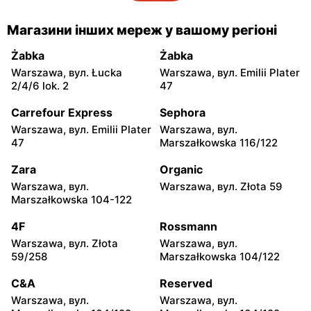
moje sklepy
moje sklepy
Магазини інших мереж у вашому регіоні
Gorzyce, вул. Szkolna 44
Grębów, вул. Wydrza 180
Żabka
Żabka
moje sklepy
moje sklepy
Warszawa, вул. Łucka
Warszawa, вул. Emilii Plater
Jadachy, вул. Jadachy 111
Jeżowe, вул. Zalesie 77
2/4/6 lok. 2
47
moje sklepy
moje sklepy
Carrefour Express
Sephora
Kazimierza Wielka, вул.
Kamień, вул. Błonie 23
Warszawa, вул. Emilii Plater
Warszawa, вул.
Kolejowa 15
47
Marszałkowska 116/122
moje sklepy
moje sklepy
Zara
Organic
Górki, вул. Górki 71
Gumniska, вул. Gumniska
Warszawa, вул.
Warszawa, вул. Złota 59
157C
Marszałkowska 104-122
moje sklepy
moje sklepy
4F
Rossmann
Iwierzyce, вул. Iwierzyce
Tczew, вул. Franciszka
Warszawa, вул. Złota
Warszawa, вул.
152A
Żwirki 61
59/258
Marszałkowska 104/122
moje sklepy
moje sklepy
C&A
Reserved
Hyżne, вул. Hyżne 100
Jarosław, вул. Pełkińska
Warszawa, вул.
Warszawa, вул.