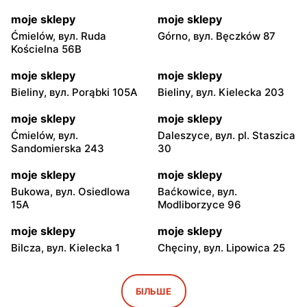
moje sklepy
moje sklepy
Ćmielów, вул. Ruda
Górno, вул. Bęczków 87
Kościelna 56B
moje sklepy
moje sklepy
Bieliny, вул. Porąbki 105A
Bieliny, вул. Kielecka 203
moje sklepy
moje sklepy
Ćmielów, вул.
Daleszyce, вул. pl. Staszica
Sandomierska 243
30
moje sklepy
moje sklepy
Bukowa, вул. Osiedlowa
Baćkowice, вул.
15A
Modliborzyce 96
moje sklepy
moje sklepy
Bilcza, вул. Kielecka 1
Chęciny, вул. Lipowica 25
moje sklepy
moje sklepy
Iwaniska, вул. Ujazdowska
Bogoria, вул. Rynek 30
БІЛЬШЕ
5