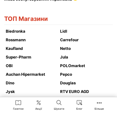
ТОП Магазини
Biedronka
Lidl
Rossmann
Carrefour
Kaufland
Netto
Super-Pharm
Jula
OBI
POLOmarket
Auchan Hipermarket
Pepco
Dino
Douglas
Jysk
RTV EURO AGD
Action
Media Expert
Deichmann
Media Markt
Газетки
Акції
Шукати
Блог
Більше