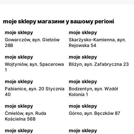
moje sklepy магазини у вашому регіоні
moje sklepy
moje sklepy
Gowarczów, вул. Giełzów
Skarżysko-Kamienna, вул.
28B
Rejowska 54
moje sklepy
moje sklepy
Wojtyniów, вул. Spacerowa
Bliżyn, вул. Zafabryczna 23
1
moje sklepy
moje sklepy
Pabianice, вул. 20 Stycznia
Bodzentyn, вул. Wzdół
40
Kolonia 1
moje sklepy
moje sklepy
Ćmielów, вул. Ruda
Górno, вул. Bęczków 87
Kościelna 56B
moje sklepy
moje sklepy