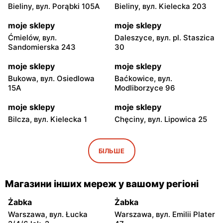
Bieliny, вул. Porąbki 105A
Bieliny, вул. Kielecka 203
moje sklepy
moje sklepy
Ćmielów, вул.
Daleszyce, вул. pl. Staszica
Sandomierska 243
30
moje sklepy
moje sklepy
Bukowa, вул. Osiedlowa
Baćkowice, вул.
15A
Modliborzyce 96
moje sklepy
moje sklepy
Bilcza, вул. Kielecka 1
Chęciny, вул. Lipowica 25
moje sklepy
moje sklepy
Iwaniska, вул. Ujazdowska
Bogoria, вул. Rynek 30
БІЛЬШЕ
5
moje sklepy
moje sklepy
Магазини інших мереж у вашому регіоні
Gorzyce, вул. Szkolna 44
Grębów, вул. Wydrza 180
Żabka
Żabka
moje sklepy
moje sklepy
Warszawa, вул. Łucka
Warszawa, вул. Emilii Plater
Jadachy, вул. Jadachy 111
Jeżowe, вул. Zalesie 77