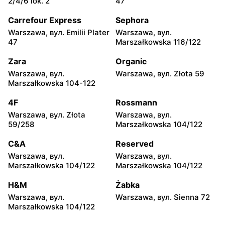
2/4/6 lok. 2
47
moje sklepy
moje sklepy
Carrefour Express
Sephora
Kazimierza Wielka, вул.
Kamień, вул. Błonie 23
Warszawa, вул. Emilii Plater
Warszawa, вул.
Kolejowa 15
47
Marszałkowska 116/122
moje sklepy
moje sklepy
Zara
Organic
Górki, вул. Górki 71
Gumniska, вул. Gumniska
Warszawa, вул.
Warszawa, вул. Złota 59
157C
Marszałkowska 104-122
moje sklepy
moje sklepy
4F
Rossmann
Iwierzyce, вул. Iwierzyce
Tczew, вул. Franciszka
Warszawa, вул. Złota
Warszawa, вул.
152A
Żwirki 61
59/258
Marszałkowska 104/122
moje sklepy
moje sklepy
C&A
Reserved
Hyżne, вул. Hyżne 100
Jarosław, вул. Pełkińska
Warszawa, вул.
Warszawa, вул.
147
Marszałkowska 104/122
Marszałkowska 104/122
moje sklepy
moje sklepy
H&M
Żabka
Niebylec, вул. Niebylec 139
Opole, вул. Grudzicka 45
Warszawa, вул.
Warszawa, вул. Sienna 72
Marszałkowska 104/122