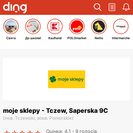
Свята
До школи!
Kaufland
POLOmarket
Netto
Intermarche
moje sklepy - Tczew, Saperska 9C
(
пов. Tczewski,
воєв. Pomorskie
)
Оцінка: 4.1 - 9 голосів