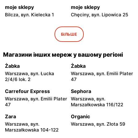
moje sklepy
moje sklepy
Bilcza, вул. Kielecka 1
Chęciny, вул. Lipowica 25
moje sklepy
moje sklepy
Iwaniska, вул. Ujazdowska
Bogoria, вул. Rynek 30
БІЛЬШЕ
5
moje sklepy
moje sklepy
Магазини інших мереж у вашому регіоні
Gorzyce, вул. Szkolna 44
Grębów, вул. Wydrza 180
Żabka
Żabka
moje sklepy
moje sklepy
Warszawa, вул. Łucka
Warszawa, вул. Emilii Plater
Jadachy, вул. Jadachy 111
Jeżowe, вул. Zalesie 77
2/4/6 lok. 2
47
moje sklepy
moje sklepy
Carrefour Express
Sephora
Kazimierza Wielka, вул.
Kamień, вул. Błonie 23
Warszawa, вул. Emilii Plater
Warszawa, вул.
Kolejowa 15
47
Marszałkowska 116/122
moje sklepy
moje sklepy
Zara
Organic
Górki, вул. Górki 71
Gumniska, вул. Gumniska
Warszawa, вул.
Warszawa, вул. Złota 59
157C
Marszałkowska 104-122