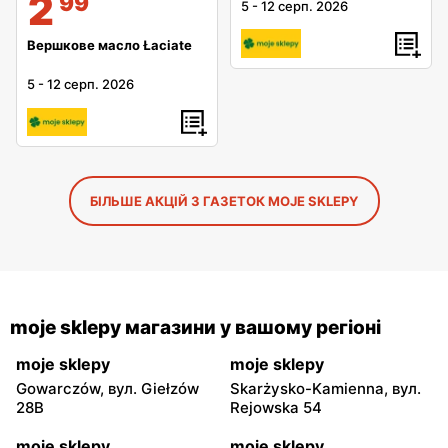
2
99
5
-
12 серп. 2026
Вершкове масло Łaciate
5
-
12 серп. 2026
БІЛЬШЕ АКЦІЙ З ГАЗЕТОК MOJE SKLEPY
moje sklepy магазини у вашому регіоні
moje sklepy
moje sklepy
Gowarczów, вул. Giełzów
Skarżysko-Kamienna, вул.
28B
Rejowska 54
moje sklepy
moje sklepy