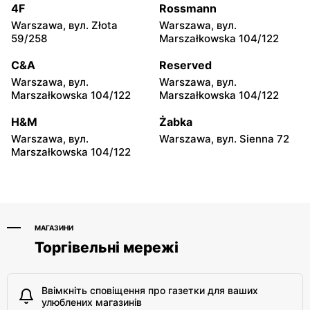
moje sklepy
moje sklepy
4F
Rossmann
Iwierzyce, вул. Iwierzyce
Tczew, вул. Franciszka
Warszawa, вул. Złota
Warszawa, вул.
152A
Żwirki 61
59/258
Marszałkowska 104/122
moje sklepy
moje sklepy
C&A
Reserved
Hyżne, вул. Hyżne 100
Jarosław, вул. Pełkińska
Warszawa, вул.
Warszawa, вул.
147
Marszałkowska 104/122
Marszałkowska 104/122
moje sklepy
moje sklepy
H&M
Żabka
Niebylec, вул. Niebylec 139
Opole, вул. Grudzicka 45
Warszawa, вул.
Warszawa, вул. Sienna 72
Marszałkowska 104/122
МАГАЗИНИ
Торгівельні мережі
Ввімкніть сповіщення про газетки для ваших
улюблених магазинів