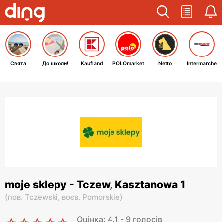
Свята
До школи!
Kaufland
POLOmarket
Netto
Intermarche
moje sklepy - Tczew, Kasztanowa 1
(
пов. Tczewski,
воєв. Pomorskie
)
Оцінка: 4.1 - 9 голосів