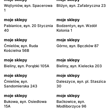
Wojtyniów, вул. Spacerowa
Bliżyn, вул. Zafabryczna 23
1
moje sklepy
moje sklepy
Pabianice, вул. 20 Stycznia
Bodzentyn, вул. Wzdół
40
Kolonia 1
moje sklepy
moje sklepy
Ćmielów, вул. Ruda
Górno, вул. Bęczków 87
Kościelna 56B
moje sklepy
moje sklepy
Bieliny, вул. Porąbki 105A
Bieliny, вул. Kielecka 203
moje sklepy
moje sklepy
Ćmielów, вул.
Daleszyce, вул. pl. Staszica
Sandomierska 243
30
moje sklepy
moje sklepy
Bukowa, вул. Osiedlowa
Baćkowice, вул.
15A
Modliborzyce 96