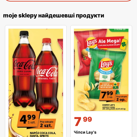
moje sklepy найдешевші продукти
7
99
Чіпси Lay's