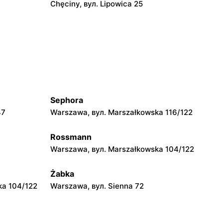
Chęciny, вул. Lipowica 25
moje sklepy
Grębów, вул. Wydrza 180
moje sklepy
jowa 15
Kamień, вул. Błonie 23
Sephora
moje sklepy
47
Warszawa, вул. Marszałkowska 116/122
A
Tczew, вул. Franciszka Żwirki 61
Rossmann
moje sklepy
Warszawa, вул. Marszałkowska 104/122
Opole, вул. Grudzicka 45
Żabka
ka 104/122
Warszawa, вул. Sienna 72