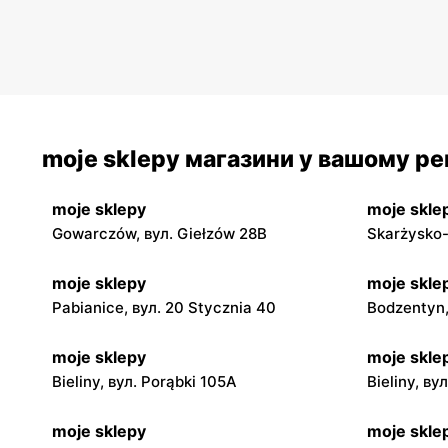
moje sklepy магазини у вашому рег
moje sklepy
moje skle
Gowarczów, вул. Giełzów 28B
Skarżysko-
moje sklepy
moje skle
Pabianice, вул. 20 Stycznia 40
Bodzentyn,
moje sklepy
moje skle
Bieliny, вул. Porąbki 105A
Bieliny, ву
moje sklepy
moje skle