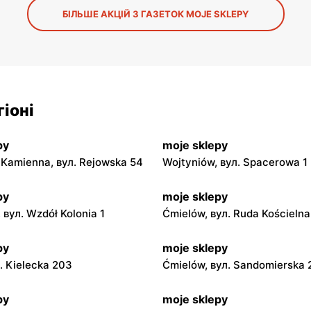
БІЛЬШЕ АКЦІЙ З ГАЗЕТОК MOJE SKLEPY
іоні
py
moje sklepy
Kamienna, вул. Rejowska 54
Wojtyniów, вул. Spacerowa 1
py
moje sklepy
 вул. Wzdół Kolonia 1
Ćmielów, вул. Ruda Kościeln
py
moje sklepy
л. Kielecka 203
Ćmielów, вул. Sandomierska
py
moje sklepy