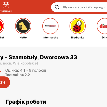
Торгові дні
ket
Netto
Intermarche
Biedronka
Din
py - Szamotuły, Dworcowa 33
i,
воєв. Wielkopolskie
)
Оцінка: 4.1 - 9 голосів
Твоя оцінка: 0.0
АТИ
Графік роботи