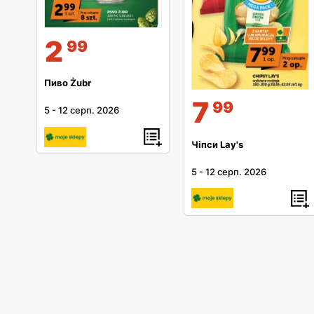
2
99
Пиво Żubr
7
99
5
-
12 серп. 2026
Чіпси Lay's
5
-
12 серп. 2026