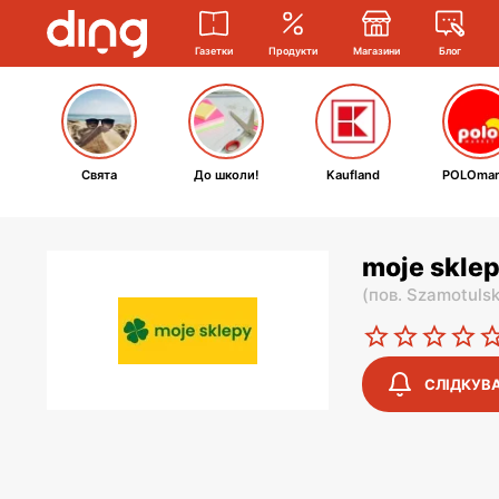
Газетки
Продукти
Магазини
Блог
Свята
До школи!
Kaufland
POLOmar
moje skle
(
пов. Szamotulsk
СЛІДКУВ