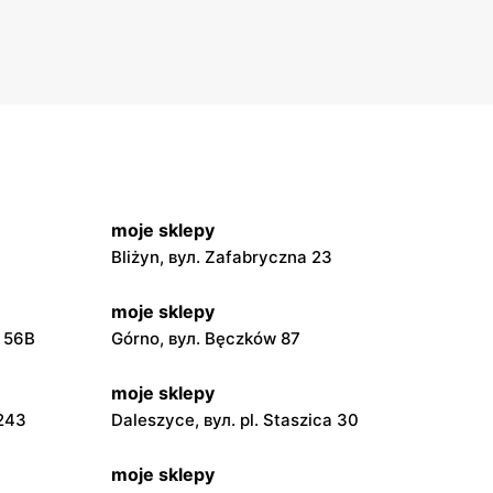
moje sklepy
Bliżyn, вул. Zafabryczna 23
moje sklepy
a 56B
Górno, вул. Bęczków 87
moje sklepy
 243
Daleszyce, вул. pl. Staszica 30
moje sklepy