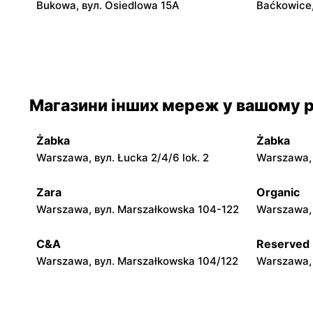
Bukowa, вул. Osiedlowa 15A
Baćkowice,
moje sklepy
moje skle
Iwaniska, вул. Ujazdowska 5
Bogoria, в
moje sklepy
moje skle
Магазини інших мереж у вашому р
Jadachy, вул. Jadachy 111
Jeżowe, ву
Żabka
Żabka
moje sklepy
moje skle
Warszawa, вул. Łucka 2/4/6 lok. 2
Warszawa, в
Górki, вул. Górki 71
Gumniska, 
Zara
Organic
moje sklepy
moje skle
Warszawa, вул. Marszałkowska 104-122
Warszawa, 
Hyżne, вул. Hyżne 100
Jarosław, в
C&A
Reserved
Warszawa, вул. Marszałkowska 104/122
Warszawa, 