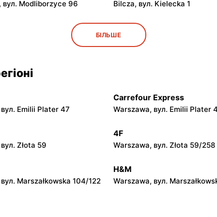
 вул. Modliborzyce 96
Bilcza, вул. Kielecka 1
py
moje sklepy
БІЛЬШЕ
ул. Rynek 30
Gorzyce, вул. Szkolna 44
py
moje sklepy
егіоні
л. Zalesie 77
Kazimierza Wielka, вул. Kole
Carrefour Express
py
moje sklepy
ул. Emilii Plater 47
Warszawa, вул. Emilii Plater 
вул. Gumniska 157C
Iwierzyce, вул. Iwierzyce 152
4F
py
moje sklepy
вул. Złota 59
Warszawa, вул. Złota 59/258
ул. Pełkińska 147
Niebylec, вул. Niebylec 139
H&M
вул. Marszałkowska 104/122
Warszawa, вул. Marszałkows