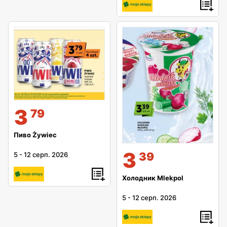
3
79
Пиво Żywiec
3
39
5
-
12 серп. 2026
Холодник Mlekpol
5
-
12 серп. 2026