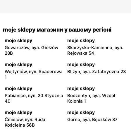
moje sklepy магазини у вашому регіоні
moje sklepy
moje sklepy
Gowarczów, вул. Giełzów
Skarżysko-Kamienna, вул.
28B
Rejowska 54
moje sklepy
moje sklepy
Wojtyniów, вул. Spacerowa
Bliżyn, вул. Zafabryczna 23
1
moje sklepy
moje sklepy
Pabianice, вул. 20 Stycznia
Bodzentyn, вул. Wzdół
40
Kolonia 1
moje sklepy
moje sklepy
Ćmielów, вул. Ruda
Górno, вул. Bęczków 87
Kościelna 56B