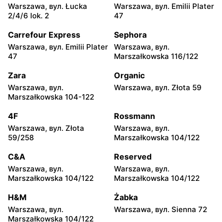
moje sklepy
moje sklepy
Warszawa, вул. Łucka
Warszawa, вул. Emilii Plater
Jadachy, вул. Jadachy 111
Jeżowe, вул. Zalesie 77
2/4/6 lok. 2
47
moje sklepy
moje sklepy
Carrefour Express
Sephora
Kazimierza Wielka, вул.
Kamień, вул. Błonie 23
Warszawa, вул. Emilii Plater
Warszawa, вул.
Kolejowa 15
47
Marszałkowska 116/122
moje sklepy
moje sklepy
Zara
Organic
Górki, вул. Górki 71
Gumniska, вул. Gumniska
Warszawa, вул.
Warszawa, вул. Złota 59
157C
Marszałkowska 104-122
moje sklepy
moje sklepy
4F
Rossmann
Iwierzyce, вул. Iwierzyce
Tczew, вул. Franciszka
Warszawa, вул. Złota
Warszawa, вул.
152A
Żwirki 61
59/258
Marszałkowska 104/122
moje sklepy
moje sklepy
C&A
Reserved
Hyżne, вул. Hyżne 100
Jarosław, вул. Pełkińska
Warszawa, вул.
Warszawa, вул.
147
Marszałkowska 104/122
Marszałkowska 104/122
moje sklepy
moje sklepy
H&M
Żabka
Niebylec, вул. Niebylec 139
Opole, вул. Grudzicka 45
Warszawa, вул.
Warszawa, вул. Sienna 72
Marszałkowska 104/122