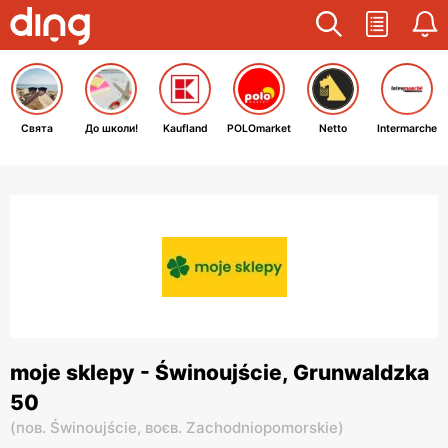
Свята
До школи!
Kaufland
POLOmarket
Netto
Intermarche
moje sklepy - Świnoujście, Grunwaldzka
50
(
пов. Świnoujście,
воєв. Zachodniopomorskie
)