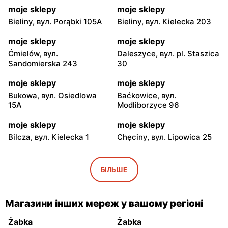
moje sklepy
moje sklepy
Bieliny, вул. Porąbki 105A
Bieliny, вул. Kielecka 203
moje sklepy
moje sklepy
Ćmielów, вул.
Daleszyce, вул. pl. Staszica
Sandomierska 243
30
moje sklepy
moje sklepy
Bukowa, вул. Osiedlowa
Baćkowice, вул.
15A
Modliborzyce 96
moje sklepy
moje sklepy
Bilcza, вул. Kielecka 1
Chęciny, вул. Lipowica 25
moje sklepy
moje sklepy
Iwaniska, вул. Ujazdowska
Bogoria, вул. Rynek 30
БІЛЬШЕ
5
moje sklepy
moje sklepy
Магазини інших мереж у вашому регіоні
Gorzyce, вул. Szkolna 44
Grębów, вул. Wydrza 180
Żabka
Żabka