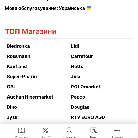
Мова обслуговування: Українська
ТОП Магазини
Biedronka
Lidl
Rossmann
Carrefour
Kaufland
Netto
Super-Pharm
Jula
OBI
POLOmarket
Auchan Hipermarket
Pepco
Dino
Douglas
Jysk
RTV EURO AGD
Action
Media Expert
Deichmann
Media Markt
Газетки
Акції
Шукати
Блог
Більше