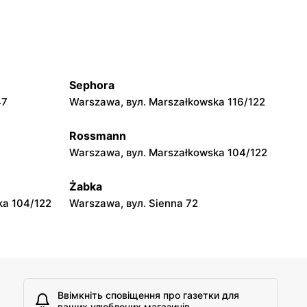
Grębów, вул. Wydrza 180
moje sklepy
jowa 15
Kamień, вул. Błonie 23
Sephora
moje sklepy
47
Warszawa, вул. Marszałkowska 116/122
A
Tczew, вул. Franciszka Żwirki 61
Rossmann
moje sklepy
Warszawa, вул. Marszałkowska 104/122
Opole, вул. Grudzicka 45
Żabka
ka 104/122
Warszawa, вул. Sienna 72
Ввімкніть сповіщення про газетки для
ваших улюблених магазинів