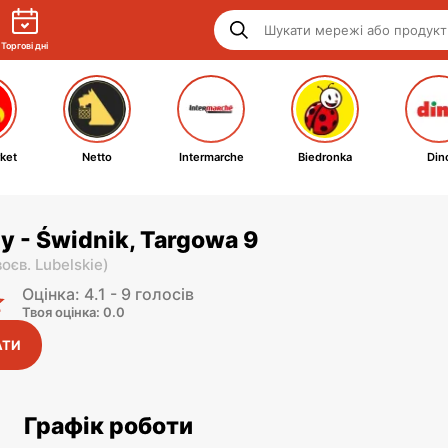
Торгові дні
ket
Netto
Intermarche
Biedronka
Din
y - Świdnik, Targowa 9
воєв. Lubelskie
)
Оцінка: 4.1 - 9 голосів
Твоя оцінка: 0.0
АТИ
Графік роботи