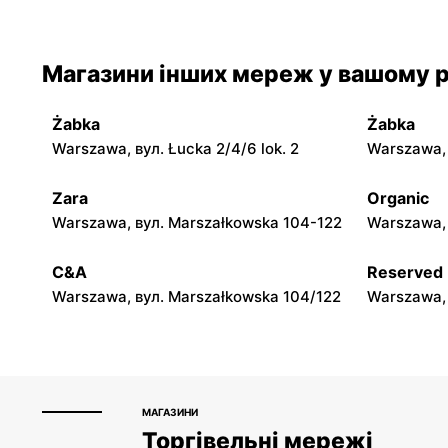
Iwaniska, вул. Ujazdowska 5
Bogoria, в
moje sklepy
moje skle
Магазини інших мереж у вашому р
Jadachy, вул. Jadachy 111
Jeżowe, ву
Żabka
Żabka
moje sklepy
moje skle
Warszawa, вул. Łucka 2/4/6 lok. 2
Warszawa, в
Górki, вул. Górki 71
Gumniska, 
Zara
Organic
moje sklepy
moje skle
Warszawa, вул. Marszałkowska 104-122
Warszawa, 
Hyżne, вул. Hyżne 100
Jarosław, в
C&A
Reserved
Warszawa, вул. Marszałkowska 104/122
Warszawa, 
МАГАЗИНИ
Торгівельні мережі