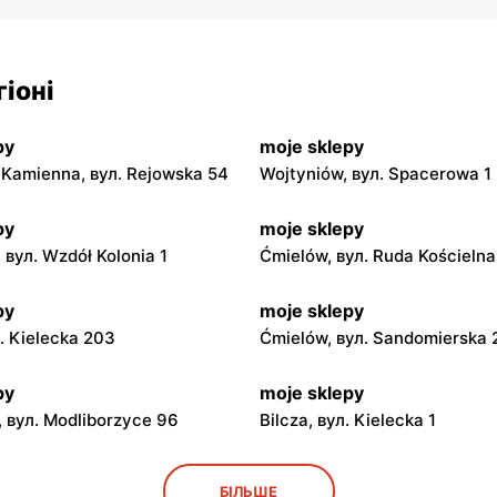
іоні
py
moje sklepy
Kamienna, вул. Rejowska 54
Wojtyniów, вул. Spacerowa 1
py
moje sklepy
 вул. Wzdół Kolonia 1
Ćmielów, вул. Ruda Kościeln
py
moje sklepy
л. Kielecka 203
Ćmielów, вул. Sandomierska
py
moje sklepy
 вул. Modliborzyce 96
Bilcza, вул. Kielecka 1
py
moje sklepy
БІЛЬШЕ