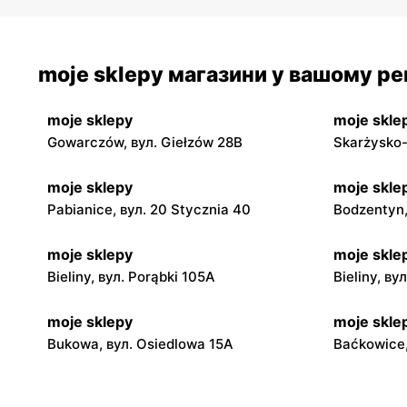
moje sklepy магазини у вашому рег
moje sklepy
moje skle
Gowarczów, вул. Giełzów 28B
Skarżysko-
moje sklepy
moje skle
Pabianice, вул. 20 Stycznia 40
Bodzentyn,
moje sklepy
moje skle
Bieliny, вул. Porąbki 105A
Bieliny, ву
moje sklepy
moje skle
Bukowa, вул. Osiedlowa 15A
Baćkowice,
moje sklepy
moje skle