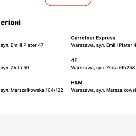
ул. Rynek 30
Gorzyce, вул. Szkolna 44
py
moje sklepy
егіоні
л. Zalesie 77
Kazimierza Wielka, вул. Kole
Carrefour Express
py
moje sklepy
ул. Emilii Plater 47
Warszawa, вул. Emilii Plater 
вул. Gumniska 157C
Iwierzyce, вул. Iwierzyce 152
4F
py
moje sklepy
вул. Złota 59
Warszawa, вул. Złota 59/258
ул. Pełkińska 147
Niebylec, вул. Niebylec 139
H&M
вул. Marszałkowska 104/122
Warszawa, вул. Marszałkows