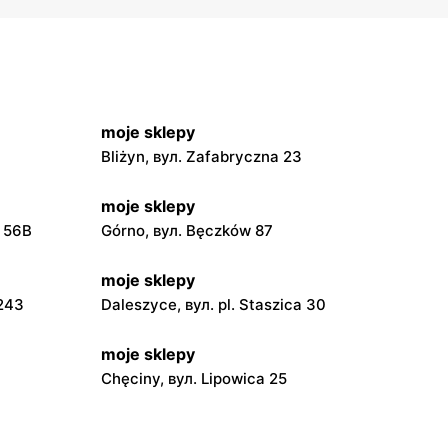
moje sklepy
Bliżyn, вул. Zafabryczna 23
moje sklepy
a 56B
Górno, вул. Bęczków 87
moje sklepy
 243
Daleszyce, вул. pl. Staszica 30
moje sklepy
Chęciny, вул. Lipowica 25
moje sklepy