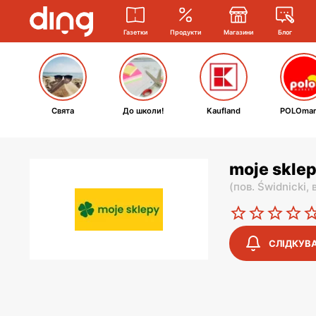
Газетки
Продукти
Магазини
Блог
Свята
До школи!
Kaufland
POLOmar
moje sklep
(
пов. Świdnicki,
СЛІДКУВ