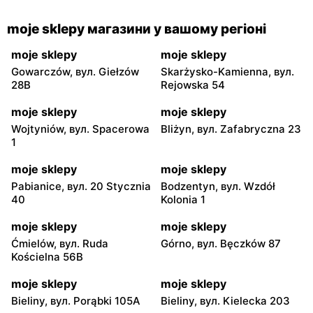
moje sklepy магазини у вашому регіоні
moje sklepy
moje sklepy
Gowarczów, вул. Giełzów
Skarżysko-Kamienna, вул.
28B
Rejowska 54
moje sklepy
moje sklepy
Wojtyniów, вул. Spacerowa
Bliżyn, вул. Zafabryczna 23
1
moje sklepy
moje sklepy
Pabianice, вул. 20 Stycznia
Bodzentyn, вул. Wzdół
40
Kolonia 1
moje sklepy
moje sklepy
Ćmielów, вул. Ruda
Górno, вул. Bęczków 87
Kościelna 56B
moje sklepy
moje sklepy
Bieliny, вул. Porąbki 105A
Bieliny, вул. Kielecka 203