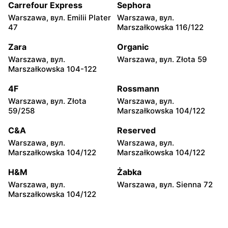
moje sklepy
moje sklepy
Carrefour Express
Sephora
Kazimierza Wielka, вул.
Kamień, вул. Błonie 23
Warszawa, вул. Emilii Plater
Warszawa, вул.
Kolejowa 15
47
Marszałkowska 116/122
moje sklepy
moje sklepy
Zara
Organic
Górki, вул. Górki 71
Gumniska, вул. Gumniska
Warszawa, вул.
Warszawa, вул. Złota 59
157C
Marszałkowska 104-122
moje sklepy
moje sklepy
4F
Rossmann
Iwierzyce, вул. Iwierzyce
Tczew, вул. Franciszka
Warszawa, вул. Złota
Warszawa, вул.
152A
Żwirki 61
59/258
Marszałkowska 104/122
moje sklepy
moje sklepy
C&A
Reserved
Hyżne, вул. Hyżne 100
Jarosław, вул. Pełkińska
Warszawa, вул.
Warszawa, вул.
147
Marszałkowska 104/122
Marszałkowska 104/122
moje sklepy
moje sklepy
H&M
Żabka
Niebylec, вул. Niebylec 139
Opole, вул. Grudzicka 45
Warszawa, вул.
Warszawa, вул. Sienna 72
Marszałkowska 104/122