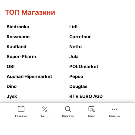
ТОП Магазини
Biedronka
Lidl
Rossmann
Carrefour
Kaufland
Netto
Super-Pharm
Jula
OBI
POLOmarket
Auchan Hipermarket
Pepco
Dino
Douglas
Jysk
RTV EURO AGD
Action
Media Expert
Deichmann
Media Markt
Газетки
Акції
Шукати
Блог
Більше
Ding.pl це веб-сайт, що представляє
рекламні газетки
та