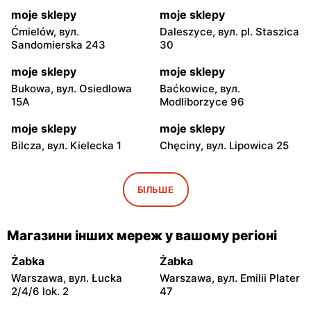
moje sklepy
moje sklepy
Ćmielów, вул.
Daleszyce, вул. pl. Staszica
Sandomierska 243
30
moje sklepy
moje sklepy
Bukowa, вул. Osiedlowa
Baćkowice, вул.
15A
Modliborzyce 96
moje sklepy
moje sklepy
Bilcza, вул. Kielecka 1
Chęciny, вул. Lipowica 25
moje sklepy
moje sklepy
Iwaniska, вул. Ujazdowska
Bogoria, вул. Rynek 30
БІЛЬШЕ
5
moje sklepy
moje sklepy
Магазини інших мереж у вашому регіоні
Gorzyce, вул. Szkolna 44
Grębów, вул. Wydrza 180
Żabka
Żabka
moje sklepy
moje sklepy
Warszawa, вул. Łucka
Warszawa, вул. Emilii Plater
Jadachy, вул. Jadachy 111
Jeżowe, вул. Zalesie 77
2/4/6 lok. 2
47