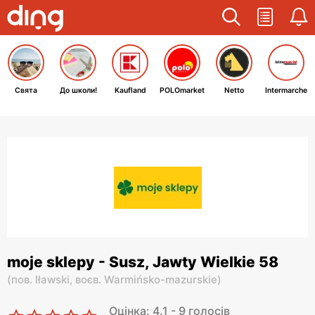
Свята
До школи!
Kaufland
POLOmarket
Netto
Intermarche
moje sklepy - Susz, Jawty Wielkie 58
(
пов. Iławski,
воєв. Warmińsko-mazurskie
)
Оцінка: 4.1 - 9 голосів