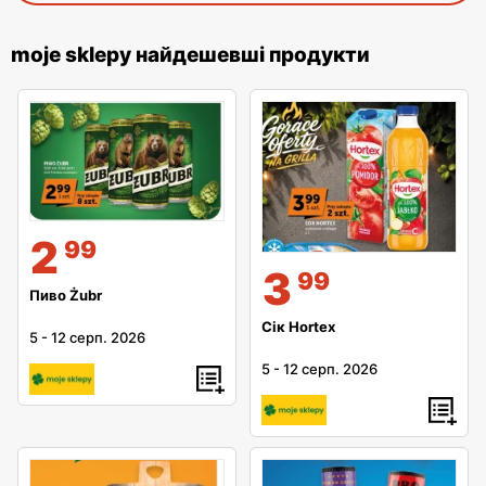
moje sklepy найдешевші продукти
2
99
3
99
Пиво Żubr
Сік Hortex
5
-
12 серп. 2026
5
-
12 серп. 2026