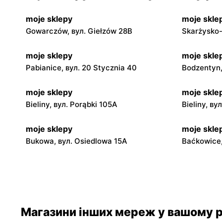
moje sklepy
moje skle
Gowarczów, вул. Giełzów 28B
Skarżysko-
moje sklepy
moje skle
Pabianice, вул. 20 Stycznia 40
Bodzentyn,
moje sklepy
moje skle
Bieliny, вул. Porąbki 105A
Bieliny, ву
moje sklepy
moje skle
Bukowa, вул. Osiedlowa 15A
Baćkowice,
moje sklepy
moje skle
Iwaniska, вул. Ujazdowska 5
Bogoria, в
moje sklepy
moje skle
Магазини інших мереж у вашому р
Jadachy, вул. Jadachy 111
Jeżowe, ву