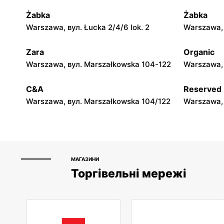
Żabka
Żabka
moje sklepy
moje skle
Warszawa, вул. Łucka 2/4/6 lok. 2
Warszawa, в
Górki, вул. Górki 71
Gumniska, 
Zara
Organic
moje sklepy
moje skle
Warszawa, вул. Marszałkowska 104-122
Warszawa, 
Hyżne, вул. Hyżne 100
Jarosław, в
C&A
Reserved
Warszawa, вул. Marszałkowska 104/122
Warszawa, 
МАГАЗИНИ
Торгівельні мережі