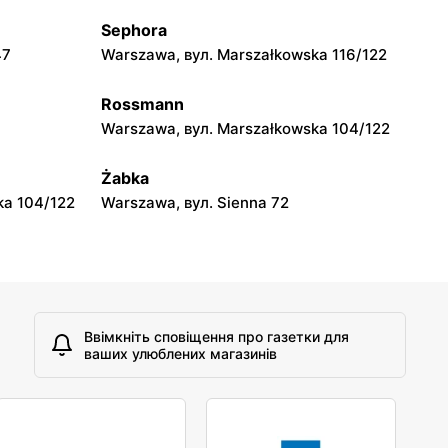
Sephora
moje sklepy
47
Warszawa, вул. Marszałkowska 116/122
A
Tczew, вул. Franciszka Żwirki 61
Rossmann
moje sklepy
Warszawa, вул. Marszałkowska 104/122
Opole, вул. Grudzicka 45
Żabka
ka 104/122
Warszawa, вул. Sienna 72
Ввімкніть сповіщення про газетки для
ваших улюблених магазинів