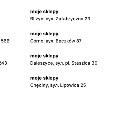
moje sklepy
Bliżyn, вул. Zafabryczna 23
moje sklepy
a 56B
Górno, вул. Bęczków 87
moje sklepy
 243
Daleszyce, вул. pl. Staszica 30
moje sklepy
Chęciny, вул. Lipowica 25
moje sklepy
Grębów, вул. Wydrza 180
moje sklepy
jowa 15
Kamień, вул. Błonie 23