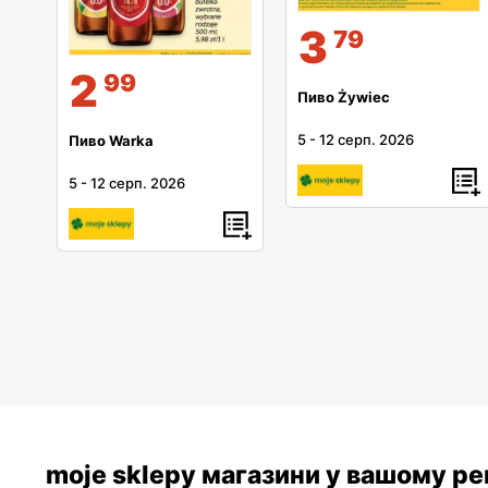
3
79
2
99
Пиво Żywiec
5
-
12 серп. 2026
Пиво Warka
5
-
12 серп. 2026
moje sklepy магазини у вашому рег