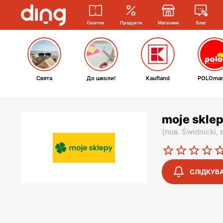
Газетки
Продукти
Магазини
Блог
Свята
До школи!
Kaufland
POLOmar
moje skle
(
пов. Świdnicki,
СЛІДКУВ