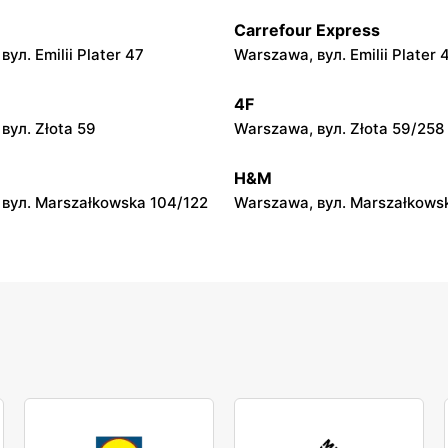
Carrefour Express
py
moje sklepy
ул. Emilii Plater 47
Warszawa, вул. Emilii Plater 
вул. Gumniska 157C
Iwierzyce, вул. Iwierzyce 152
4F
py
moje sklepy
вул. Złota 59
Warszawa, вул. Złota 59/258
ул. Pełkińska 147
Niebylec, вул. Niebylec 139
H&M
вул. Marszałkowska 104/122
Warszawa, вул. Marszałkows