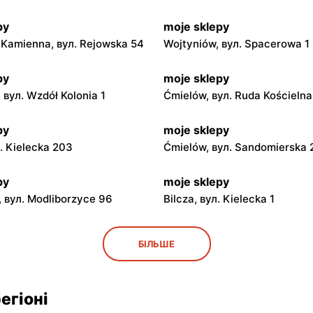
py
moje sklepy
Kamienna, вул. Rejowska 54
Wojtyniów, вул. Spacerowa 1
py
moje sklepy
 вул. Wzdół Kolonia 1
Ćmielów, вул. Ruda Kościeln
py
moje sklepy
л. Kielecka 203
Ćmielów, вул. Sandomierska
py
moje sklepy
 вул. Modliborzyce 96
Bilcza, вул. Kielecka 1
py
moje sklepy
БІЛЬШЕ
ул. Rynek 30
Gorzyce, вул. Szkolna 44
py
moje sklepy
егіоні
л. Zalesie 77
Kazimierza Wielka, вул. Kole