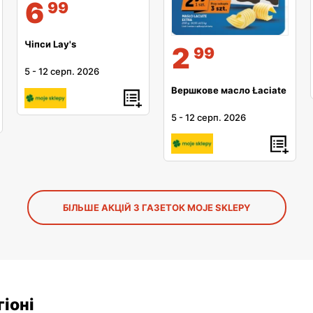
6
99
Чіпси Lay's
2
99
5
-
12 серп. 2026
Вершкове масло Łaciate
5
-
12 серп. 2026
БІЛЬШЕ АКЦІЙ З ГАЗЕТОК MOJE SKLEPY
іоні