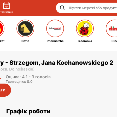
Торгові дні
ket
Netto
Intermarche
Biedronka
Din
py - Strzegom, Jana Kochanowskiego 2
воєв. Dolnośląskie
)
Оцінка: 4.1 - 9 голосів
Твоя оцінка: 0.0
АТИ
Графік роботи