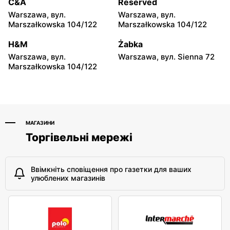
moje sklepy
moje sklepy
C&A
Reserved
Hyżne, вул. Hyżne 100
Jarosław, вул. Pełkińska
Warszawa, вул.
Warszawa, вул.
147
Marszałkowska 104/122
Marszałkowska 104/122
moje sklepy
moje sklepy
H&M
Żabka
Niebylec, вул. Niebylec 139
Opole, вул. Grudzicka 45
Warszawa, вул.
Warszawa, вул. Sienna 72
Marszałkowska 104/122
МАГАЗИНИ
Торгівельні мережі
Ввімкніть сповіщення про газетки для ваших
улюблених магазинів