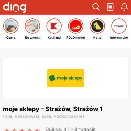
Свята
До школи!
Kaufland
POLOmarket
Netto
Intermarche
moje sklepy - Strażów, Strażów 1
(
пов. Rzeszowski,
воєв. Podkarpackie
)
Оцінка: 4.1 - 9 голосів