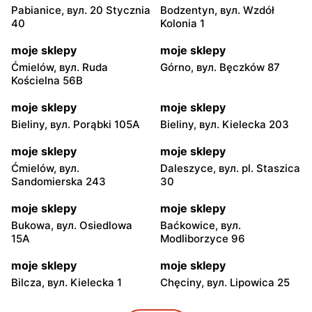
Pabianice, вул. 20 Stycznia
Bodzentyn, вул. Wzdół
40
Kolonia 1
moje sklepy
moje sklepy
Ćmielów, вул. Ruda
Górno, вул. Bęczków 87
Kościelna 56B
moje sklepy
moje sklepy
Bieliny, вул. Porąbki 105A
Bieliny, вул. Kielecka 203
moje sklepy
moje sklepy
Ćmielów, вул.
Daleszyce, вул. pl. Staszica
Sandomierska 243
30
moje sklepy
moje sklepy
Bukowa, вул. Osiedlowa
Baćkowice, вул.
15A
Modliborzyce 96
moje sklepy
moje sklepy
Bilcza, вул. Kielecka 1
Chęciny, вул. Lipowica 25
moje sklepy
moje sklepy