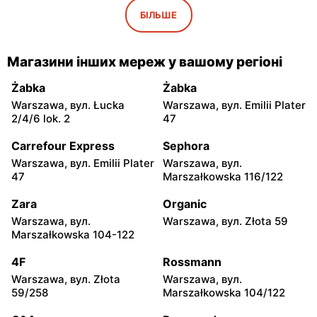
Iwaniska, вул. Ujazdowska
Bogoria, вул. Rynek 30
БІЛЬШЕ
5
moje sklepy
moje sklepy
Магазини інших мереж у вашому регіоні
Gorzyce, вул. Szkolna 44
Grębów, вул. Wydrza 180
Żabka
Żabka
moje sklepy
moje sklepy
Warszawa, вул. Łucka
Warszawa, вул. Emilii Plater
Jadachy, вул. Jadachy 111
Jeżowe, вул. Zalesie 77
2/4/6 lok. 2
47
moje sklepy
moje sklepy
Carrefour Express
Sephora
Kazimierza Wielka, вул.
Kamień, вул. Błonie 23
Warszawa, вул. Emilii Plater
Warszawa, вул.
Kolejowa 15
47
Marszałkowska 116/122
moje sklepy
moje sklepy
Zara
Organic
Górki, вул. Górki 71
Gumniska, вул. Gumniska
Warszawa, вул.
Warszawa, вул. Złota 59
157C
Marszałkowska 104-122
moje sklepy
moje sklepy
4F
Rossmann
Iwierzyce, вул. Iwierzyce
Tczew, вул. Franciszka
Warszawa, вул. Złota
Warszawa, вул.
152A
Żwirki 61
59/258
Marszałkowska 104/122