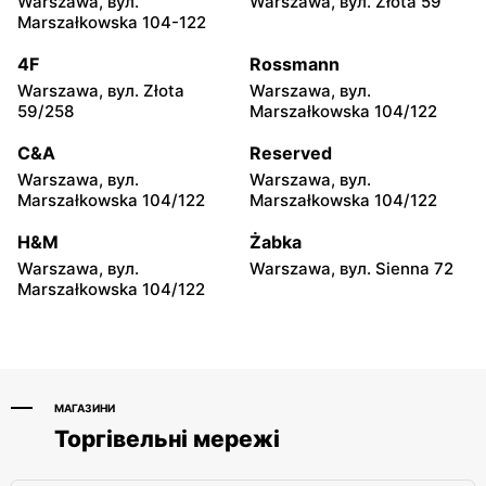
Warszawa, вул.
Warszawa, вул. Złota 59
157C
Marszałkowska 104-122
moje sklepy
moje sklepy
4F
Rossmann
Iwierzyce, вул. Iwierzyce
Tczew, вул. Franciszka
Warszawa, вул. Złota
Warszawa, вул.
152A
Żwirki 61
59/258
Marszałkowska 104/122
moje sklepy
moje sklepy
C&A
Reserved
Hyżne, вул. Hyżne 100
Jarosław, вул. Pełkińska
Warszawa, вул.
Warszawa, вул.
147
Marszałkowska 104/122
Marszałkowska 104/122
moje sklepy
moje sklepy
H&M
Żabka
Niebylec, вул. Niebylec 139
Opole, вул. Grudzicka 45
Warszawa, вул.
Warszawa, вул. Sienna 72
Marszałkowska 104/122
МАГАЗИНИ
Торгівельні мережі