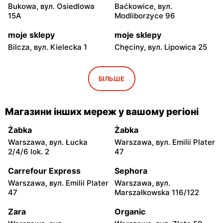
Bukowa, вул. Osiedlowa
Baćkowice, вул.
15A
Modliborzyce 96
moje sklepy
moje sklepy
Bilcza, вул. Kielecka 1
Chęciny, вул. Lipowica 25
moje sklepy
moje sklepy
Iwaniska, вул. Ujazdowska
Bogoria, вул. Rynek 30
БІЛЬШЕ
5
moje sklepy
moje sklepy
Магазини інших мереж у вашому регіоні
Gorzyce, вул. Szkolna 44
Grębów, вул. Wydrza 180
Żabka
Żabka
moje sklepy
moje sklepy
Warszawa, вул. Łucka
Warszawa, вул. Emilii Plater
Jadachy, вул. Jadachy 111
Jeżowe, вул. Zalesie 77
2/4/6 lok. 2
47
moje sklepy
moje sklepy
Carrefour Express
Sephora
Kazimierza Wielka, вул.
Kamień, вул. Błonie 23
Warszawa, вул. Emilii Plater
Warszawa, вул.
Kolejowa 15
47
Marszałkowska 116/122
moje sklepy
moje sklepy
Zara
Organic
Górki, вул. Górki 71
Gumniska, вул. Gumniska