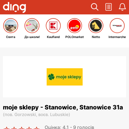
Свята
До школи!
Kaufland
POLOmarket
Netto
Intermarche
moje sklepy - Stanowice, Stanowice 31a
(
пов. Gorzowski,
воєв. Lubuskie
)
Оцінка: 4.1 - 9 голосів