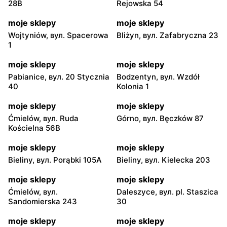
28B
Rejowska 54
moje sklepy
moje sklepy
Wojtyniów, вул. Spacerowa
Bliżyn, вул. Zafabryczna 23
1
moje sklepy
moje sklepy
Pabianice, вул. 20 Stycznia
Bodzentyn, вул. Wzdół
40
Kolonia 1
moje sklepy
moje sklepy
Ćmielów, вул. Ruda
Górno, вул. Bęczków 87
Kościelna 56B
moje sklepy
moje sklepy
Bieliny, вул. Porąbki 105A
Bieliny, вул. Kielecka 203
moje sklepy
moje sklepy
Ćmielów, вул.
Daleszyce, вул. pl. Staszica
Sandomierska 243
30
moje sklepy
moje sklepy