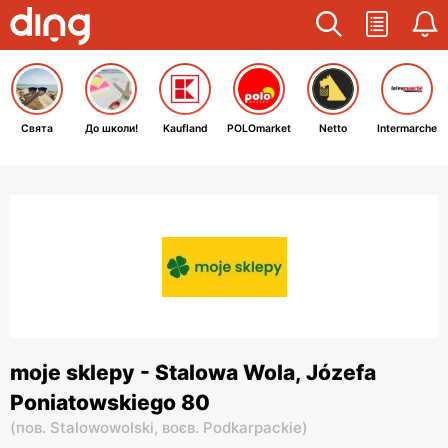
Свята
До школи!
Kaufland
POLOmarket
Netto
Intermarche
moje sklepy - Stalowa Wola, Józefa
Poniatowskiego 80
(
пов. Stalowowolski,
воєв. Podkarpackie
)