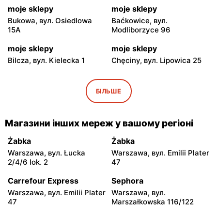
moje sklepy
moje sklepy
Bukowa, вул. Osiedlowa
Baćkowice, вул.
15A
Modliborzyce 96
moje sklepy
moje sklepy
Bilcza, вул. Kielecka 1
Chęciny, вул. Lipowica 25
moje sklepy
moje sklepy
Iwaniska, вул. Ujazdowska
Bogoria, вул. Rynek 30
БІЛЬШЕ
5
moje sklepy
moje sklepy
Магазини інших мереж у вашому регіоні
Gorzyce, вул. Szkolna 44
Grębów, вул. Wydrza 180
Żabka
Żabka
moje sklepy
moje sklepy
Warszawa, вул. Łucka
Warszawa, вул. Emilii Plater
Jadachy, вул. Jadachy 111
Jeżowe, вул. Zalesie 77
2/4/6 lok. 2
47
moje sklepy
moje sklepy
Carrefour Express
Sephora
Kazimierza Wielka, вул.
Kamień, вул. Błonie 23
Warszawa, вул. Emilii Plater
Warszawa, вул.
Kolejowa 15
47
Marszałkowska 116/122