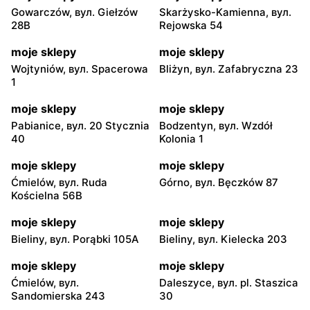
Gowarczów, вул. Giełzów
Skarżysko-Kamienna, вул.
28B
Rejowska 54
moje sklepy
moje sklepy
Wojtyniów, вул. Spacerowa
Bliżyn, вул. Zafabryczna 23
1
moje sklepy
moje sklepy
Pabianice, вул. 20 Stycznia
Bodzentyn, вул. Wzdół
40
Kolonia 1
moje sklepy
moje sklepy
Ćmielów, вул. Ruda
Górno, вул. Bęczków 87
Kościelna 56B
moje sklepy
moje sklepy
Bieliny, вул. Porąbki 105A
Bieliny, вул. Kielecka 203
moje sklepy
moje sklepy
Ćmielów, вул.
Daleszyce, вул. pl. Staszica
Sandomierska 243
30