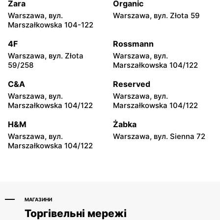
moje sklepy
moje sklepy
Zara
Organic
Górki, вул. Górki 71
Gumniska, вул. Gumniska
Warszawa, вул.
Warszawa, вул. Złota 59
157C
Marszałkowska 104-122
moje sklepy
moje sklepy
4F
Rossmann
Iwierzyce, вул. Iwierzyce
Tczew, вул. Franciszka
Warszawa, вул. Złota
Warszawa, вул.
152A
Żwirki 61
59/258
Marszałkowska 104/122
moje sklepy
moje sklepy
C&A
Reserved
Hyżne, вул. Hyżne 100
Jarosław, вул. Pełkińska
Warszawa, вул.
Warszawa, вул.
147
Marszałkowska 104/122
Marszałkowska 104/122
moje sklepy
moje sklepy
H&M
Żabka
Niebylec, вул. Niebylec 139
Opole, вул. Grudzicka 45
Warszawa, вул.
Warszawa, вул. Sienna 72
Marszałkowska 104/122
МАГАЗИНИ
Торгівельні мережі