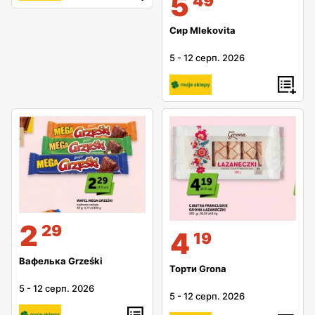
5
49
Сир Mlekovita
5
-
12 серп. 2026
2
29
4
19
Вафелька Grześki
Торти Grona
5
-
12 серп. 2026
5
-
12 серп. 2026