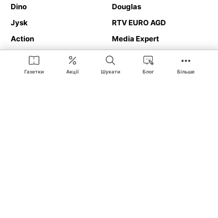
Dino
Douglas
Jysk
RTV EURO AGD
Action
Media Expert
Deichmann
Media Markt
Газетки
Акції
Шукати
Блог
Більше
Ding.pl це веб-сайт, що представляє
рекламні газетки
та
каталоги
магазинів і великих торгових мереж. Завдяки
геолокалізації ви в першу чергу отримуватимете пропозиції від
магазинів, розташованих у безпосередній близькості від вас.
Крім того, на сайті ви знайдете адреси магазинів, тож зможете
легко знайти свій улюблений магазин під час подорожі.
На нашому сайті ви знайдете найкращі
акції
і
пропозиції
з
магазинів усієї Польщі. Завдяки Ding.pl ви можете легко
порівнювати ціни в різних магазинах і планувати розумно
покупки в Польщі
. Хочеш дешево купити
цукор
або
паркет
?
Купити
велосипед
в подарунок? Спробувати
пиво
в гарній ціні?
З Ding.pl це дуже просто! Ви отримаєте від нас нову рекламну
газетку магазину:
Lіdl
, Bіedronka,
Medіa Markt
або
Leroy Merlіn
.
Вас не цікавлять всі
акційні продукти
? Хочете отримувати
інформацію тільки від обраних мереж? Шукаєте
товар за
найкращою ціною
? З Ding.pl
робити покупки легко і приємно
!