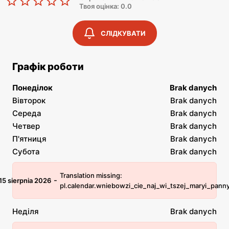
Твоя оцінка: 0.0
СЛІДКУВАТИ
Графік роботи
Понеділок
Brak danych
Вівторок
Brak danych
Середа
Brak danych
Четвер
Brak danych
П'ятниця
Brak danych
Субота
Brak danych
Translation missing:
-
15 sierpnia 2026
pl.calendar.wniebowzi_cie_naj_wi_tszej_maryi_pann
Неділя
Brak danych