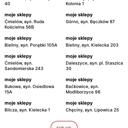
40
Kolonia 1
moje sklepy
moje sklepy
Ćmielów, вул. Ruda
Górno, вул. Bęczków 87
Kościelna 56B
moje sklepy
moje sklepy
Bieliny, вул. Porąbki 105A
Bieliny, вул. Kielecka 203
moje sklepy
moje sklepy
Ćmielów, вул.
Daleszyce, вул. pl. Staszica
Sandomierska 243
30
moje sklepy
moje sklepy
Bukowa, вул. Osiedlowa
Baćkowice, вул.
15A
Modliborzyce 96
moje sklepy
moje sklepy
Bilcza, вул. Kielecka 1
Chęciny, вул. Lipowica 25
moje sklepy
moje sklepy
Iwaniska, вул. Ujazdowska
Bogoria, вул. Rynek 30
БІЛЬШЕ