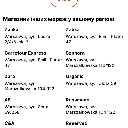
5
moje sklepy
moje sklepy
Магазини інших мереж у вашому регіоні
Gorzyce, вул. Szkolna 44
Grębów, вул. Wydrza 180
Żabka
Żabka
moje sklepy
moje sklepy
Warszawa, вул. Łucka
Warszawa, вул. Emilii Plater
Jadachy, вул. Jadachy 111
Jeżowe, вул. Zalesie 77
2/4/6 lok. 2
47
moje sklepy
moje sklepy
Carrefour Express
Sephora
Kazimierza Wielka, вул.
Kamień, вул. Błonie 23
Warszawa, вул. Emilii Plater
Warszawa, вул.
Kolejowa 15
47
Marszałkowska 116/122
moje sklepy
moje sklepy
Zara
Organic
Górki, вул. Górki 71
Gumniska, вул. Gumniska
Warszawa, вул.
Warszawa, вул. Złota 59
157C
Marszałkowska 104-122
moje sklepy
moje sklepy
4F
Rossmann
Iwierzyce, вул. Iwierzyce
Tczew, вул. Franciszka
Warszawa, вул. Złota
Warszawa, вул.
152A
Żwirki 61
59/258
Marszałkowska 104/122
moje sklepy
moje sklepy
C&A
Reserved