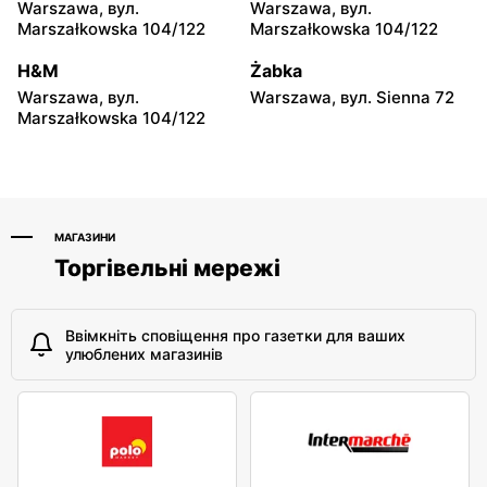
Hyżne, вул. Hyżne 100
Jarosław, вул. Pełkińska
Warszawa, вул.
Warszawa, вул.
147
Marszałkowska 104/122
Marszałkowska 104/122
moje sklepy
moje sklepy
H&M
Żabka
Niebylec, вул. Niebylec 139
Opole, вул. Grudzicka 45
Warszawa, вул.
Warszawa, вул. Sienna 72
Marszałkowska 104/122
МАГАЗИНИ
Торгівельні мережі
Ввімкніть сповіщення про газетки для ваших
улюблених магазинів