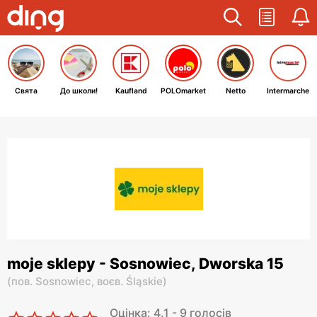
Свята
До школи!
Kaufland
POLOmarket
Netto
Intermarche
moje sklepy - Sosnowiec, Dworska 15
(
пов. Sosnowiec,
воєв. Śląskie
)
Оцінка: 4.1 - 9 голосів