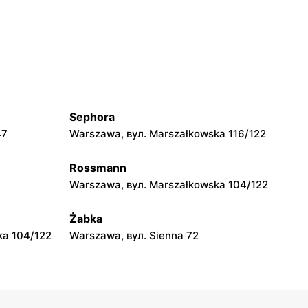
moje sklepy
Grębów, вул. Wydrza 180
moje sklepy
jowa 15
Kamień, вул. Błonie 23
Sephora
moje sklepy
47
Warszawa, вул. Marszałkowska 116/122
A
Tczew, вул. Franciszka Żwirki 61
Rossmann
moje sklepy
Warszawa, вул. Marszałkowska 104/122
Opole, вул. Grudzicka 45
Żabka
ka 104/122
Warszawa, вул. Sienna 72