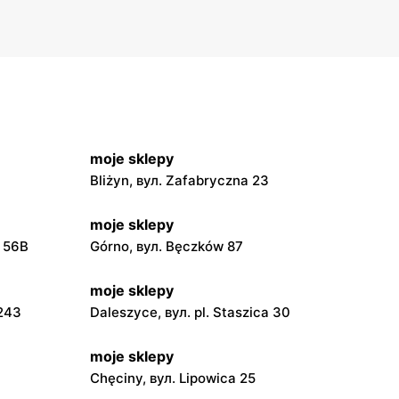
moje sklepy
Bliżyn, вул. Zafabryczna 23
moje sklepy
a 56B
Górno, вул. Bęczków 87
moje sklepy
 243
Daleszyce, вул. pl. Staszica 30
moje sklepy
Chęciny, вул. Lipowica 25