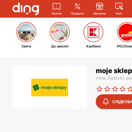
Газетки
Продукти
Магазини
Блог
Свята
До школи!
Kaufland
POLOmar
moje sklep
(
пов. Dębicki,
во
СЛІДКУВ