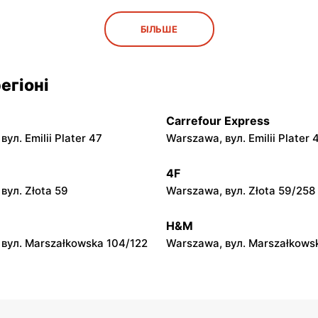
py
moje sklepy
БІЛЬШЕ
ул. Rynek 30
Gorzyce, вул. Szkolna 44
py
moje sklepy
егіоні
л. Zalesie 77
Kazimierza Wielka, вул. Kole
Carrefour Express
py
moje sklepy
ул. Emilii Plater 47
Warszawa, вул. Emilii Plater 
вул. Gumniska 157C
Iwierzyce, вул. Iwierzyce 152
4F
py
moje sklepy
вул. Złota 59
Warszawa, вул. Złota 59/258
ул. Pełkińska 147
Niebylec, вул. Niebylec 139
H&M
вул. Marszałkowska 104/122
Warszawa, вул. Marszałkows