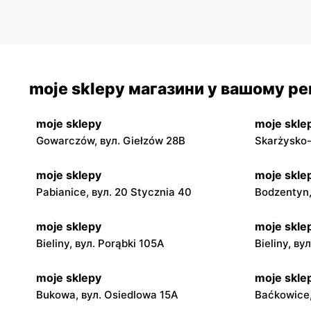
moje sklepy магазини у вашому рег
moje sklepy
moje skle
Gowarczów, вул. Giełzów 28B
Skarżysko-
moje sklepy
moje skle
Pabianice, вул. 20 Stycznia 40
Bodzentyn,
moje sklepy
moje skle
Bieliny, вул. Porąbki 105A
Bieliny, ву
moje sklepy
moje skle
Bukowa, вул. Osiedlowa 15A
Baćkowice,