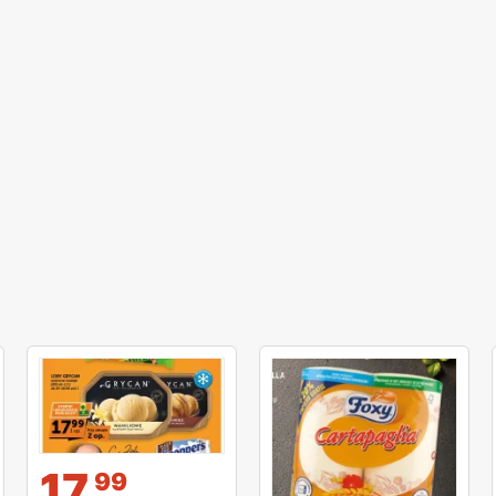
и
17
99