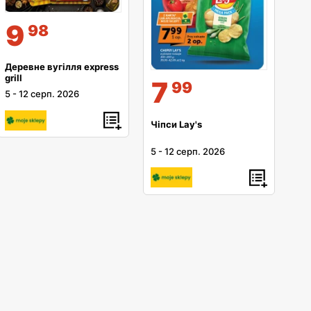
9
98
Деревне вугілля express
grill
7
99
5
-
12 серп. 2026
Чіпси Lay's
5
-
12 серп. 2026