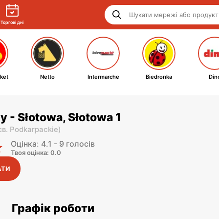
Торгові дні
ket
Netto
Intermarche
Biedronka
Din
y - Słotowa, Słotowa 1
єв. Podkarpackie
)
Оцінка: 4.1 - 9 голосів
Твоя оцінка: 0.0
АТИ
Графік роботи