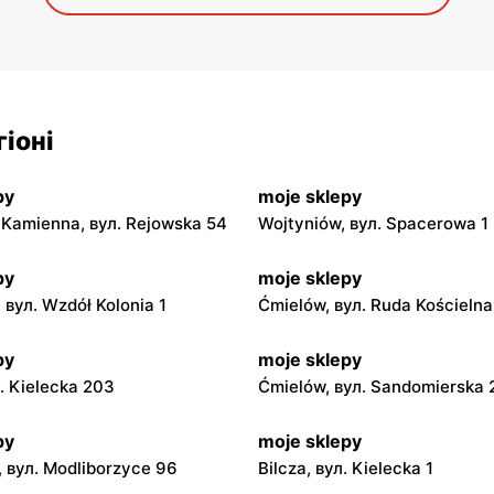
іоні
py
moje sklepy
Kamienna, вул. Rejowska 54
Wojtyniów, вул. Spacerowa 1
py
moje sklepy
 вул. Wzdół Kolonia 1
Ćmielów, вул. Ruda Kościeln
py
moje sklepy
л. Kielecka 203
Ćmielów, вул. Sandomierska
py
moje sklepy
 вул. Modliborzyce 96
Bilcza, вул. Kielecka 1