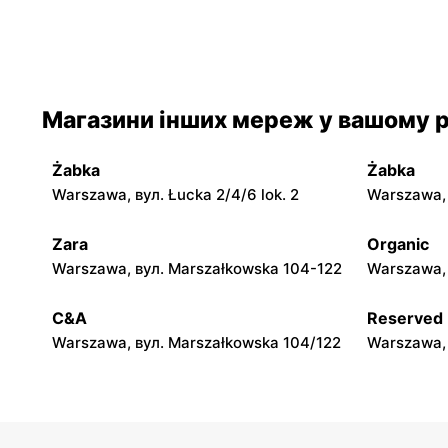
moje sklepy
moje skle
Iwaniska, вул. Ujazdowska 5
Bogoria, в
moje sklepy
moje skle
Магазини інших мереж у вашому р
Jadachy, вул. Jadachy 111
Jeżowe, ву
Żabka
Żabka
moje sklepy
moje skle
Warszawa, вул. Łucka 2/4/6 lok. 2
Warszawa, в
Górki, вул. Górki 71
Gumniska, 
Zara
Organic
moje sklepy
moje skle
Warszawa, вул. Marszałkowska 104-122
Warszawa, 
Hyżne, вул. Hyżne 100
Jarosław, в
C&A
Reserved
Warszawa, вул. Marszałkowska 104/122
Warszawa, 