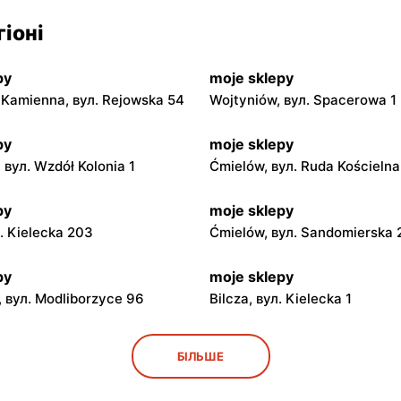
іоні
py
moje sklepy
Kamienna, вул. Rejowska 54
Wojtyniów, вул. Spacerowa 1
py
moje sklepy
 вул. Wzdół Kolonia 1
Ćmielów, вул. Ruda Kościeln
py
moje sklepy
л. Kielecka 203
Ćmielów, вул. Sandomierska
py
moje sklepy
 вул. Modliborzyce 96
Bilcza, вул. Kielecka 1
py
moje sklepy
БІЛЬШЕ
ул. Rynek 30
Gorzyce, вул. Szkolna 44