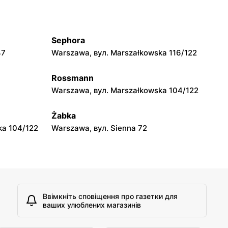
moje sklepy
jowa 15
Kamień, вул. Błonie 23
Sephora
moje sklepy
47
Warszawa, вул. Marszałkowska 116/122
A
Tczew, вул. Franciszka Żwirki 61
Rossmann
moje sklepy
Warszawa, вул. Marszałkowska 104/122
Opole, вул. Grudzicka 45
Żabka
ka 104/122
Warszawa, вул. Sienna 72
Ввімкніть сповіщення про газетки для
ваших улюблених магазинів