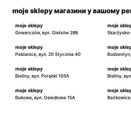
moje sklepy магазини у вашому рег
moje sklepy
moje skle
Gowarczów, вул. Giełzów 28B
Skarżysko-
moje sklepy
moje skle
Pabianice, вул. 20 Stycznia 40
Bodzentyn,
moje sklepy
moje skle
Bieliny, вул. Porąbki 105A
Bieliny, ву
moje sklepy
moje skle
Bukowa, вул. Osiedlowa 15A
Baćkowice,
moje sklepy
moje skle
Iwaniska, вул. Ujazdowska 5
Bogoria, в