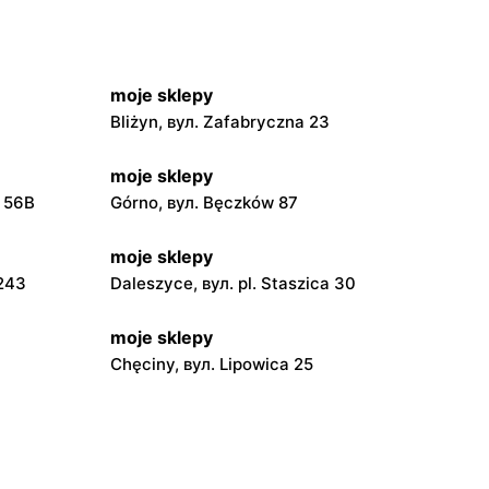
moje sklepy
Bliżyn, вул. Zafabryczna 23
moje sklepy
a 56B
Górno, вул. Bęczków 87
moje sklepy
 243
Daleszyce, вул. pl. Staszica 30
moje sklepy
Chęciny, вул. Lipowica 25
moje sklepy
Grębów, вул. Wydrza 180