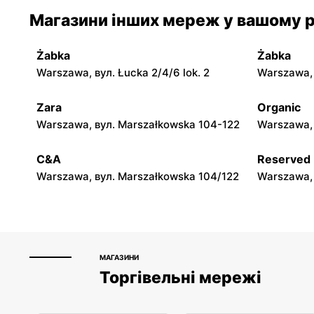
moje sklepy
moje skle
Магазини інших мереж у вашому р
Jadachy, вул. Jadachy 111
Jeżowe, ву
Żabka
Żabka
moje sklepy
moje skle
Warszawa, вул. Łucka 2/4/6 lok. 2
Warszawa, в
Górki, вул. Górki 71
Gumniska, 
Zara
Organic
moje sklepy
moje skle
Warszawa, вул. Marszałkowska 104-122
Warszawa, 
Hyżne, вул. Hyżne 100
Jarosław, в
C&A
Reserved
Warszawa, вул. Marszałkowska 104/122
Warszawa, 
МАГАЗИНИ
Торгівельні мережі