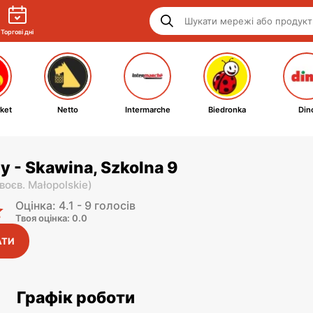
Торгові дні
ket
Netto
Intermarche
Biedronka
Din
y - Skawina, Szkolna 9
воєв. Małopolskie
)
Оцінка: 4.1 - 9 голосів
Твоя оцінка: 0.0
АТИ
Графік роботи