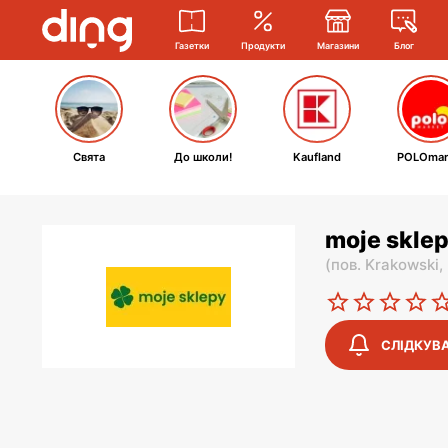
Газетки
Продукти
Магазини
Блог
Свята
До школи!
Kaufland
POLOmar
moje sklep
(
пов. Krakowski,
СЛІДКУВ