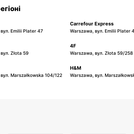
py
moje sklepy
егіоні
л. Zalesie 77
Kazimierza Wielka, вул. Kole
Carrefour Express
py
moje sklepy
ул. Emilii Plater 47
Warszawa, вул. Emilii Plater 
вул. Gumniska 157C
Iwierzyce, вул. Iwierzyce 152
4F
py
moje sklepy
вул. Złota 59
Warszawa, вул. Złota 59/258
ул. Pełkińska 147
Niebylec, вул. Niebylec 139
H&M
вул. Marszałkowska 104/122
Warszawa, вул. Marszałkows