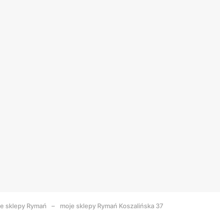
e sklepy
Rymań
moje sklepy Rymań Koszalińska 37