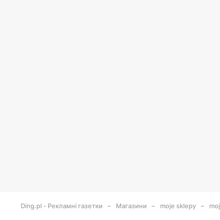
Ding.pl - Рекламні газетки
Магазини
moje sklepy
moj