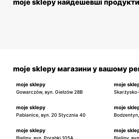
moje sklepy найдешевші продукт
moje sklepy магазини у вашому рег
moje sklepy
moje skle
Gowarczów, вул. Giełzów 28B
Skarżysko-
moje sklepy
moje skle
Pabianice, вул. 20 Stycznia 40
Bodzentyn,
moje sklepy
moje skle
Bieliny, вул. Porąbki 105A
Bieliny, ву