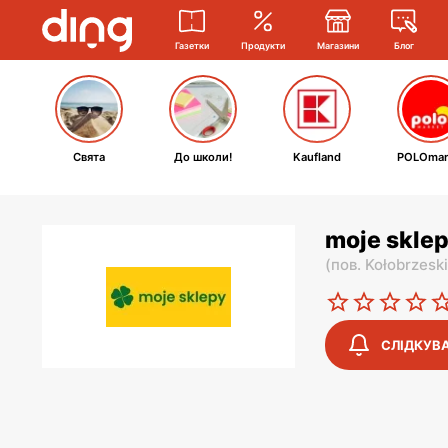
Газетки
Продукти
Магазини
Блог
Свята
До школи!
Kaufland
POLOmar
moje sklep
(
пов. Kołobrzesk
СЛІДКУВ