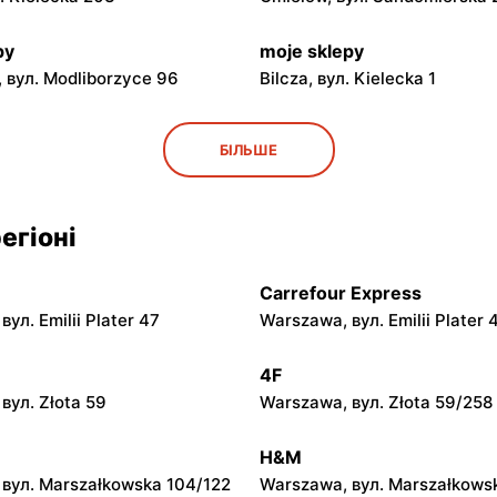
py
moje sklepy
 вул. Modliborzyce 96
Bilcza, вул. Kielecka 1
py
moje sklepy
БІЛЬШЕ
ул. Rynek 30
Gorzyce, вул. Szkolna 44
py
moje sklepy
егіоні
л. Zalesie 77
Kazimierza Wielka, вул. Kole
Carrefour Express
py
moje sklepy
ул. Emilii Plater 47
Warszawa, вул. Emilii Plater 
вул. Gumniska 157C
Iwierzyce, вул. Iwierzyce 152
4F
py
moje sklepy
вул. Złota 59
Warszawa, вул. Złota 59/258
ул. Pełkińska 147
Niebylec, вул. Niebylec 139
H&M
вул. Marszałkowska 104/122
Warszawa, вул. Marszałkows