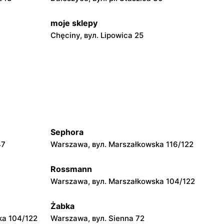
moje sklepy
Chęciny, вул. Lipowica 25
moje sklepy
Grębów, вул. Wydrza 180
moje sklepy
jowa 15
Kamień, вул. Błonie 23
Sephora
moje sklepy
47
Warszawa, вул. Marszałkowska 116/122
A
Tczew, вул. Franciszka Żwirki 61
Rossmann
moje sklepy
Warszawa, вул. Marszałkowska 104/122
Opole, вул. Grudzicka 45
Żabka
ka 104/122
Warszawa, вул. Sienna 72