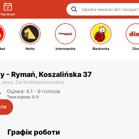
Торгові дні
ket
Netto
Intermarche
Biedronka
Din
y - Rymań, Koszalińska 37
i,
воєв. Zachodniopomorskie
)
Оцінка: 4.1 - 9 голосів
Твоя оцінка: 0.0
АТИ
Графік роботи