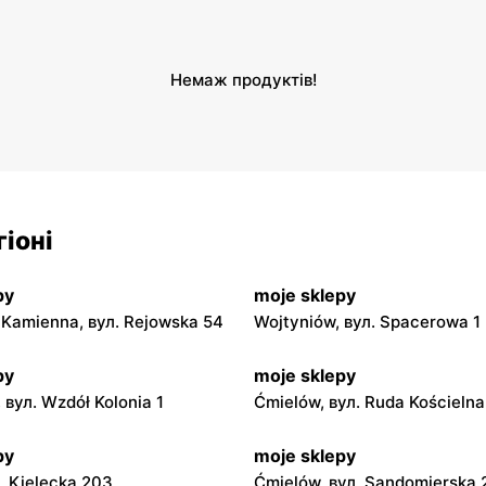
и
Немаж продуктів!
іоні
py
moje sklepy
Kamienna, вул. Rejowska 54
Wojtyniów, вул. Spacerowa 1
py
moje sklepy
 вул. Wzdół Kolonia 1
Ćmielów, вул. Ruda Kościeln
py
moje sklepy
л. Kielecka 203
Ćmielów, вул. Sandomierska