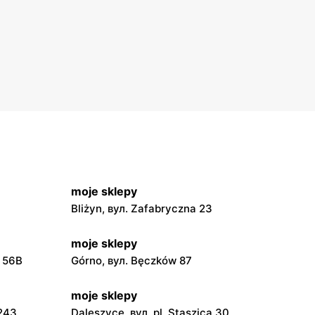
moje sklepy
Bliżyn, вул. Zafabryczna 23
moje sklepy
a 56B
Górno, вул. Bęczków 87
moje sklepy
 243
Daleszyce, вул. pl. Staszica 30