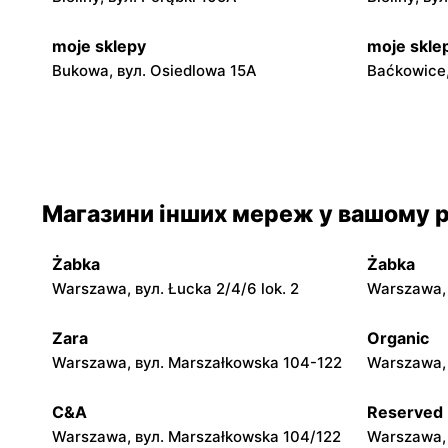
moje sklepy
moje skle
Bukowa, вул. Osiedlowa 15A
Baćkowice,
moje sklepy
moje skle
Iwaniska, вул. Ujazdowska 5
Bogoria, в
moje sklepy
moje skle
Магазини інших мереж у вашому р
Jadachy, вул. Jadachy 111
Jeżowe, ву
Żabka
Żabka
moje sklepy
moje skle
Warszawa, вул. Łucka 2/4/6 lok. 2
Warszawa, в
Górki, вул. Górki 71
Gumniska, 
Zara
Organic
moje sklepy
moje skle
Warszawa, вул. Marszałkowska 104-122
Warszawa, 
Hyżne, вул. Hyżne 100
Jarosław, в
C&A
Reserved
Warszawa, вул. Marszałkowska 104/122
Warszawa, 